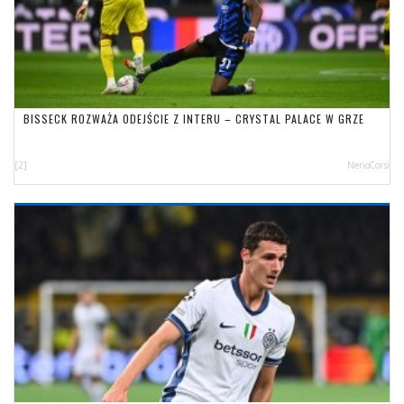
BISSECK ROZWAŻA ODEJŚCIE Z INTERU – CRYSTAL PALACE W GRZE
[2]
NerioCorsi