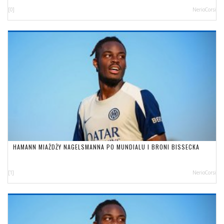
[0]
NerioCorsi
HAMANN MIAŻDŻY NAGELSMANNA PO MUNDIALU I BRONI BISSECKA
[1]
NerioCorsi