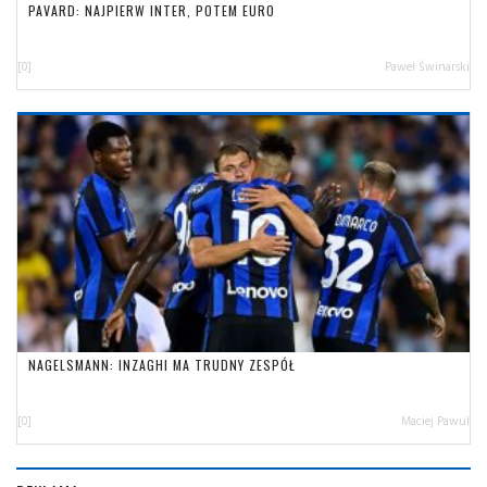
PAVARD: NAJPIERW INTER, POTEM EURO
[0]
Paweł Świnarski
NAGELSMANN: INZAGHI MA TRUDNY ZESPÓŁ
[0]
Maciej Pawul