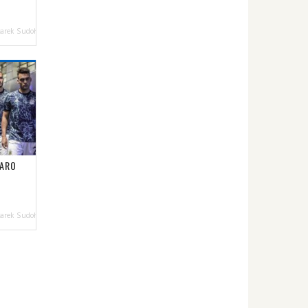
arek Sudoł
TARO
arek Sudoł