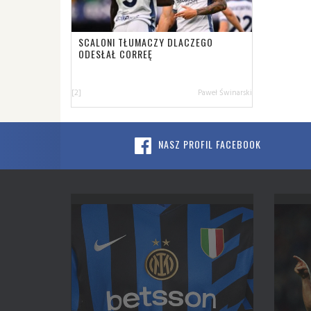
SCALONI TŁUMACZY DLACZEGO
ODESŁAŁ CORREĘ
[2]
Paweł Świnarski
NASZ PROFIL FACEBOOK