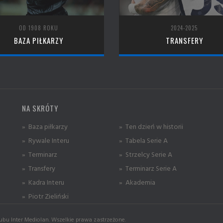
OD 1908 ROKU
2024-2025
BAZA PIŁKARZY
TRANSFERY
NA SKRÓTY
» Baza piłkarzy
» Ten dzień w historii
» Rywale Interu
» Tabela Serie A
» Terminarz
» Strzelcy Serie A
» Transfery
» Terminarz Serie A
» Kadra Interu
» Akademia
» Piotr Zieliński
ubu Inter Mediolan. Wszelkie prawa zastrzeżone.