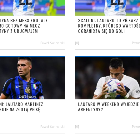
TYNA BEZ MESSIEGO, ALE
SCALONI: LAUTARO TO PIŁKARZ
RO GOTOWY NA MECZ
KOMPLETNY, KTÓREGO WARTOŚĆ
TYNY Z URUGWAJEM
OGRANICZA SIĘ DO GOLI
Paweł Świnarski
[0]
Paweł
NI: LAUTARO MARTINEZ
LAUTARO W WEEKEND WYJEDZIE
GUJE NA ZŁOTĄ PIŁKĘ
ARGENTYNY?
Paweł Świnarski
[0]
Paweł