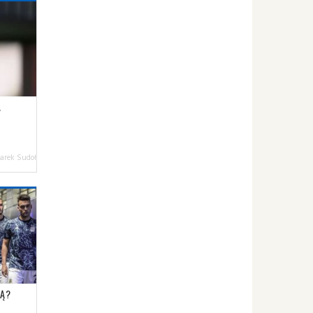
A
arek Sudoł
IĄ?