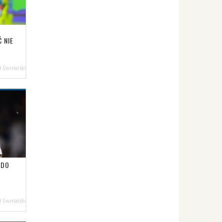
 NIE
 Świnarski
 DO
 Świnarski