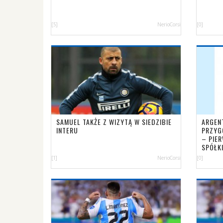
[5]
NerioCorsi
[0]
SAMUEL TAKŻE Z WIZYTĄ W SIEDZIBIE
ARGEN
INTERU
PRZYG
– PIE
SPÓŁK
[1]
NerioCorsi
[0]