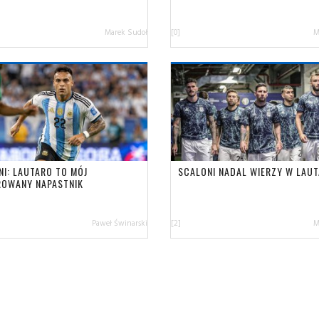
Marek Sudoł
[0]
M
NI: LAUTARO TO MÓJ
SCALONI NADAL WIERZY W LAU
ROWANY NAPASTNIK
Paweł Świnarski
[2]
M