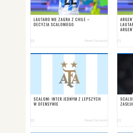
LAUTARO NIE ZAGRA Z CHILE –
ARGEN
DECYZJA SCALONIEGO
LAUTA
ARGEN
[0]
Paweł Świnarski
[1]
SCALONI: INTER JEDNYM Z LEPSZYCH
SCALO
W OFENSYWIE
ZASŁU
[0]
Paweł Świnarski
[3]