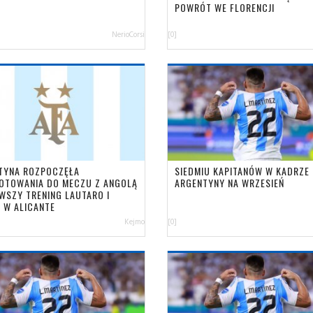
POWRÓT WE FLORENCJI
NerioCorsi
[0]
TYNA ROZPOCZĘŁA
SIEDMIU KAPITANÓW W KADRZE
OTOWANIA DO MECZU Z ANGOLĄ
ARGENTYNY NA WRZESIEŃ
RWSZY TRENING LAUTARO I
I W ALICANTE
Kejmo
[0]