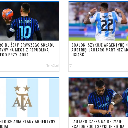
RO BLIŻEJ PIERWSZEGO SKŁADU
SCALONI SZYKUJE ARGENTYNĘ N
TYNY NA MECZ Z REPUBLIKĄ
AUSTRIĘ: LAUTARO MARTÍNEZ M
NEGO PRZYLĄDKA
USIĄŚĆ
NerioCorsi
[0]
NI ODSŁANIA PLANY ARGENTYNY
LAUTARO CZEKA NA DECYZJĘ
NDIAL
SCALONIEGO I SZYKUJE SIĘ NA