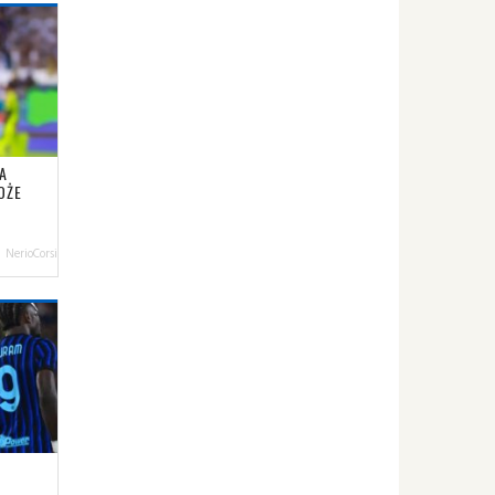
A
OŻE
NerioCorsi