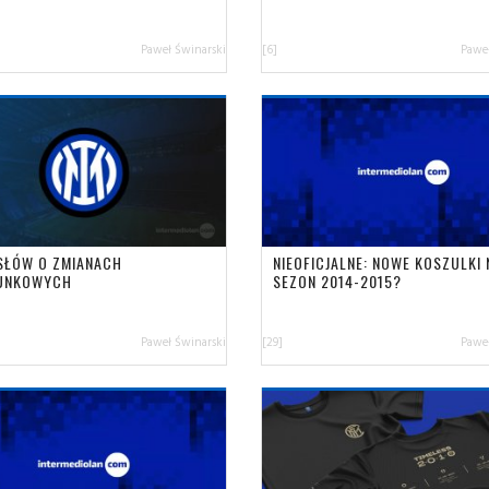
Paweł Świnarski
[6]
Paweł
 SŁÓW O ZMIANACH
NIEOFICJALNE: NOWE KOSZULKI 
UNKOWYCH
SEZON 2014-2015?
Paweł Świnarski
[29]
Paweł