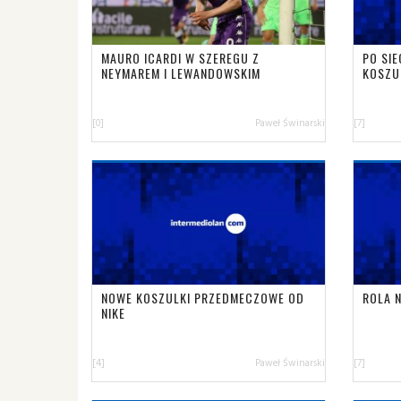
MAURO ICARDI W SZEREGU Z
PO SI
NEYMAREM I LEWANDOWSKIM
KOSZU
[0]
Paweł Świnarski
[7]
NOWE KOSZULKI PRZEDMECZOWE OD
ROLA 
NIKE
[4]
Paweł Świnarski
[7]