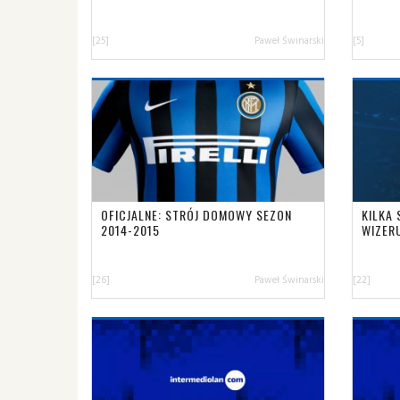
[25]
Paweł Świnarski
[5]
OFICJALNE: STRÓJ DOMOWY SEZON
KILKA
2014-2015
WIZER
[26]
Paweł Świnarski
[22]