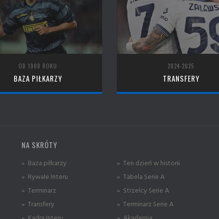
OD 1908 ROKU
2024-2025
BAZA PIŁKARZY
TRANSFERY
NA SKRÓTY
» Baza piłkarzy
» Ten dzień w historii
» Rywale Interu
» Tabela Serie A
» Terminarz
» Strzelcy Serie A
» Transfery
» Terminarz Serie A
» Kadra Interu
» Akademia