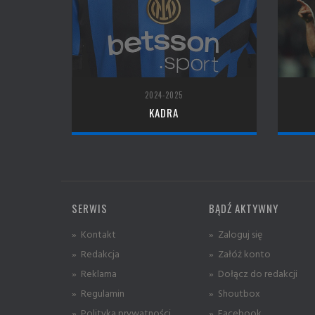
2024-2025
KADRA
SERWIS
BĄDŹ AKTYWNY
» Kontakt
» Zaloguj się
» Redakcja
» Załóż konto
» Reklama
» Dołącz do redakcji
» Regulamin
» Shoutbox
» Polityka prywatności
» Facebook