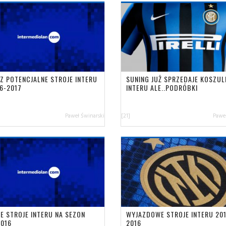
Z POTENCJALNE STROJE INTERU
SUNING JUŻ SPRZEDAJE KOSZUL
16-2017
INTERU ALE..PODRÓBKI
Paweł Świnarski
[21]
Paweł
E STROJE INTERU NA SEZON
WYJAZDOWE STROJE INTERU 20
2016
2016