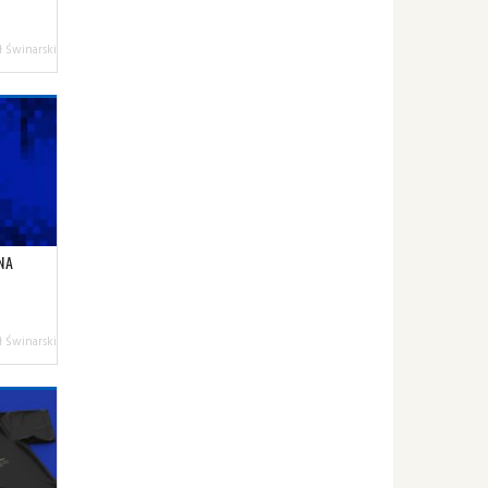
 Świnarski
NA
 Świnarski