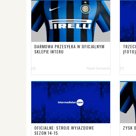
DARMOWA PRZESYŁKA W OFICJALNYM
TRZECI
SKLEPIE INTERU
(FOTO
[6]
Paweł Świnarski
[7]
OFICJALNE: STROJE WYJAZDOWE
ZYSK 
SEZON 14-15