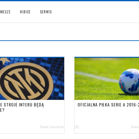
MECZE
KIBICE
SERWIS
IE STROJE INTERU BĘDĄ
OFICJALNA PIŁKA SERIE A 2016-
NE?
Paweł Świnarski
[4]
Paweł