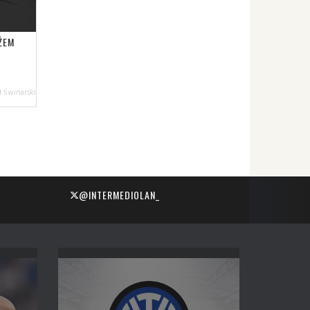
ŻEM
 Świnarski
@INTERMEDIOLAN_