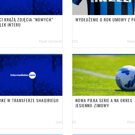
ECI KRĄŻĄ ZDJĘCIA "NOWYCH"
WYDŁUŻENIE O ROK UMOWY Z PI
LEK INTERU
Paweł Świnarski
[12]
Paweł
NIKE W TRANSFERZE SHAQIRIEGO
NOWA PIŁKA SERIE A NA OKRES
JESIENNO-ZIMOWY
Loon
[1]
Paweł