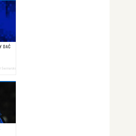
Y DAĆ
 Świnarski
E