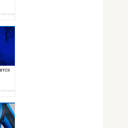
 Świnarski
OWYCH
 Świnarski