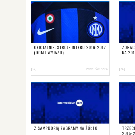
OFICJALNIE: STROJE INTERU 2016-2017
ZOBAC
(DOM I WYJAZD)
NA 20
[14]
Paweł Świnarski
[26]
Z SAMPDORIĄ ZAGRAMY NA ŻÓŁTO
TRZECI
2015-