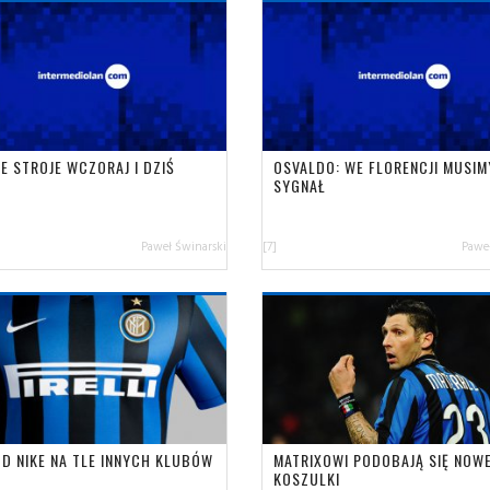
E STROJE WCZORAJ I DZIŚ
OSVALDO: WE FLORENCJI MUSIM
)
SYGNAŁ
Paweł Świnarski
[7]
Paweł
OD NIKE NA TLE INNYCH KLUBÓW
MATRIXOWI PODOBAJĄ SIĘ NOW
KOSZULKI