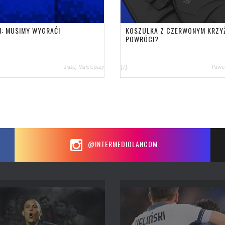
N: MUSIMY WYGRAĆ!
KOSZULKA Z CZERWONYM KRZY
POWRÓCI?
Błażej Małolepszy
[7]
Paweł
@INTERMEDIOLANCOM