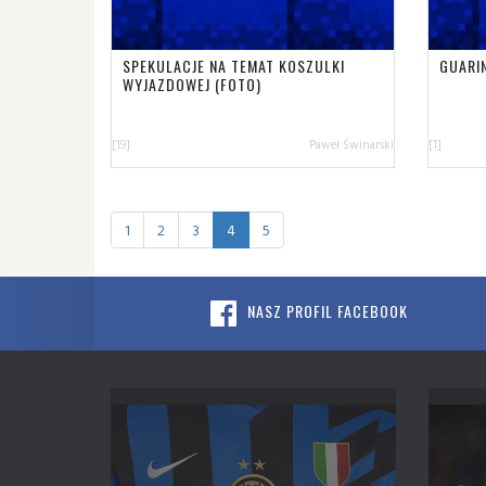
SPEKULACJE NA TEMAT KOSZULKI
GUARI
WYJAZDOWEJ (FOTO)
[19]
Paweł Świnarski
[1]
1
2
3
4
5
NASZ PROFIL FACEBOOK