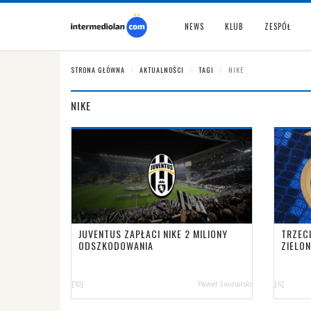
NEWS
KLUB
ZESPÓŁ
STRONA GŁÓWNA
AKTUALNOŚCI
TAGI
NIKE
NIKE
JUVENTUS ZAPŁACI NIKE 2 MILIONY
TRZEC
ODSZKODOWANIA
ZIELO
[10]
Paweł Świnarski
[6]