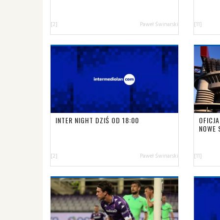
[2]
Paweł Świnarski
[11]
INTER NIGHT DZIŚ OD 18:00
OFICJA
NOWE 
[2]
Paweł Świnarski
[11]