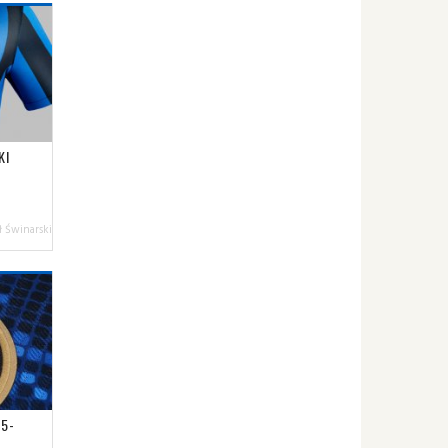
KI
 Świnarski
15-