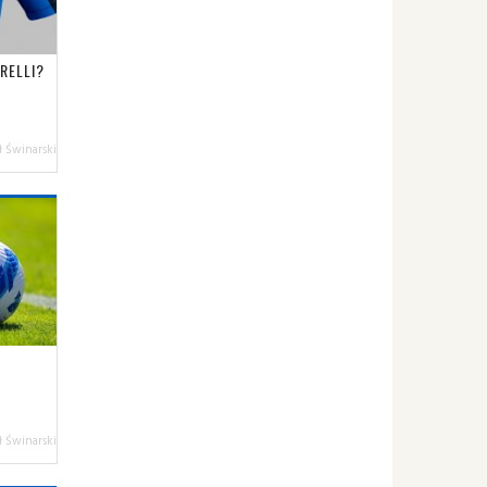
RELLI?
 Świnarski
 Świnarski