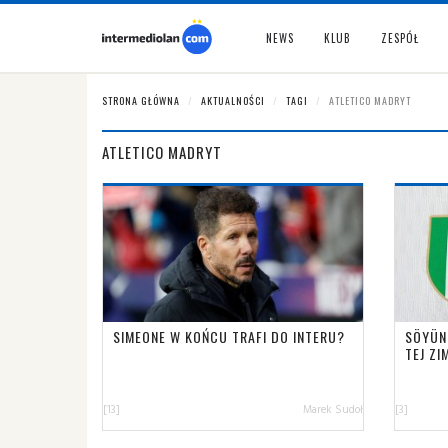
NEWS
KLUB
ZESPÓŁ
STRONA GŁÓWNA
AKTUALNOŚCI
TAGI
ATLETICO MADRYT
ATLETICO MADRYT
SIMEONE W KOŃCU TRAFI DO INTERU?
SÖYÜN
TEJ ZI
[13]
Marek Sudoł
[3]