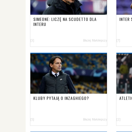
SIMEONE: LICZĘ NA SCUDETTO DLA
INTER 
INTERU
[3]
Błażej Małolepszy
[7]
KLUBY PYTAJĄ O INZAGHIEGO?
ATLET
[5]
Błażej Małolepszy
[2]