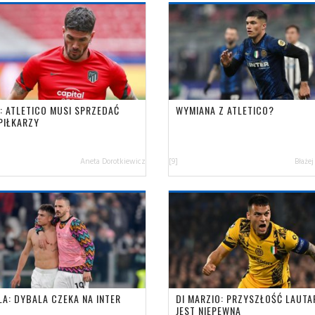
: ATLETICO MUSI SPRZEDAĆ
WYMIANA Z ATLETICO?
PIŁKARZY
Aneta Dorotkiewicz
[9]
Błażej
LA: DYBALA CZEKA NA INTER
DI MARZIO: PRZYSZŁOŚĆ LAUTA
JEST NIEPEWNA