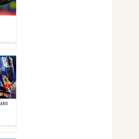
 Małolepszy
TARO
ciej Pawul