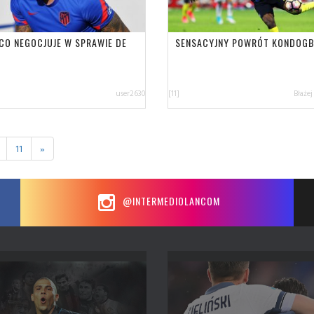
ICO NEGOCJUJE W SPRAWIE DE
SENSACYJNY POWRÓT KONDOGB
user2630
[11]
Błażej
11
»
@INTERMEDIOLANCOM