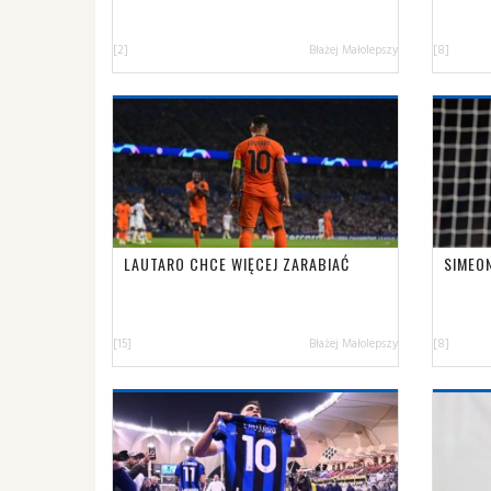
[2]
Błażej Małolepszy
[8]
LAUTARO CHCE WIĘCEJ ZARABIAĆ
SIMEO
[15]
Błażej Małolepszy
[8]