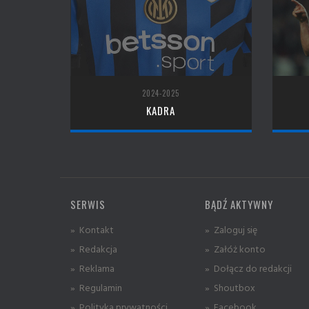
2024-2025
KADRA
SERWIS
BĄDŹ AKTYWNY
» Kontakt
» Zaloguj się
» Redakcja
» Załóż konto
» Reklama
» Dołącz do redakcji
» Regulamin
» Shoutbox
» Polityka prywatności
» Facebook