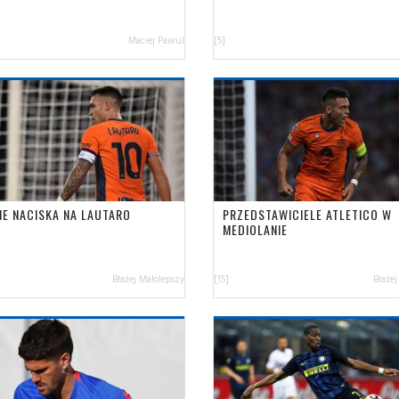
Maciej Pawul
[5]
NE NACISKA NA LAUTARO
PRZEDSTAWICIELE ATLETICO W
MEDIOLANIE
Błażej Małolepszy
[15]
Błażej