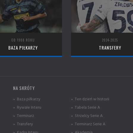
OD 1908 ROKU
2024-2025
BAZA PIŁKARZY
TRANSFERY
NA SKRÓTY
» Baza piłkarzy
» Ten dzień w historii
» Rywale Interu
» Tabela Serie A
» Terminarz
» Strzelcy Serie A
» Transfery
» Terminarz Serie A
» Kadra Interu
» Akademia