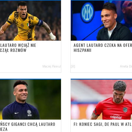
 LAUTARO WCIĄŻ NIE
AGENT LAUTARO CZEKA NA OFER
CZĄŁ ROZMÓW
HISZPANII
Maciej Pawul
[8]
Aneta D
AŃSCY GIGANCI CHCĄ LAUTARO
FI: KONIEC SAGI, DE PAUL W AT
NEZA