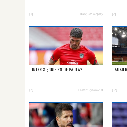
[3]
Błażej Małolepszy
[2]
INTER SIĘGNIE PO DE PAULA?
AUSILI
[2]
Hubert Rybkowski
[12]