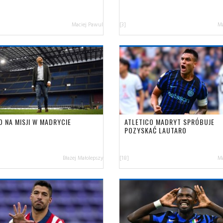
Maciej Pawul
[3]
Ma
O NA MISJI W MADRYCIE
ATLETICO MADRYT SPRÓBUJE
POZYSKAĆ LAUTARO
Błażej Małolepszy
[18]
Ma