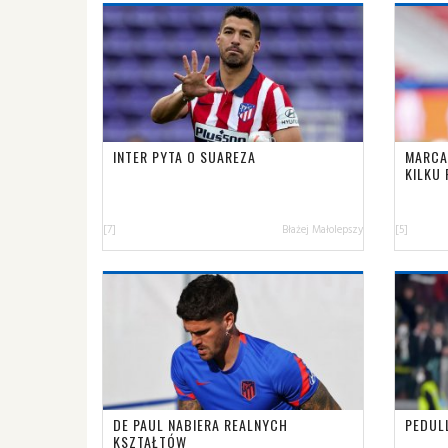
INTER PYTA O SUAREZA
MARCA
KILKU 
[7]
Błażej Małolepszy
[5]
DE PAUL NABIERA REALNYCH
PEDUL
KSZTAŁTÓW