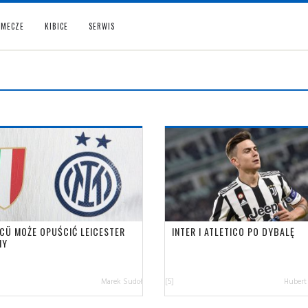
MECZE
KIBICE
SERWIS
CÜ MOŻE OPUŚCIĆ LEICESTER
INTER I ATLETICO PO DYBALĘ
MY
Marek Sudoł
[5]
Hubert