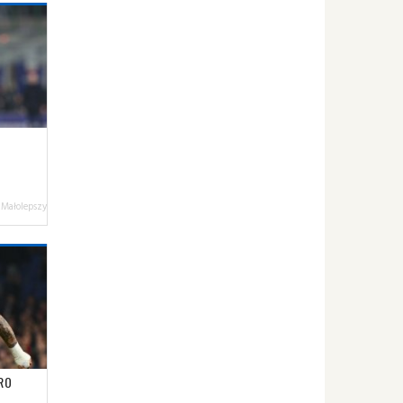
 Małolepszy
RO