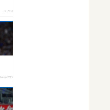
user2630
 Małolepszy