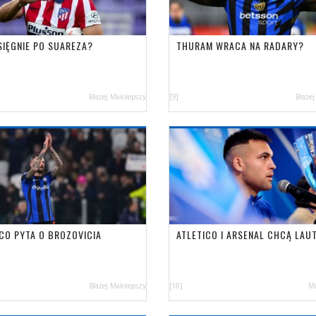
SIĘGNIE PO SUAREZA?
THURAM WRACA NA RADARY?
Błażej Małolepszy
[9]
Błażej
ICO PYTA O BROZOVICIA
ATLETICO I ARSENAL CHCĄ LAU
Błażej Małolepszy
[18]
Ma