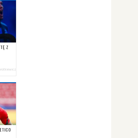
TĘ Z
orotkiewicz
LETICO