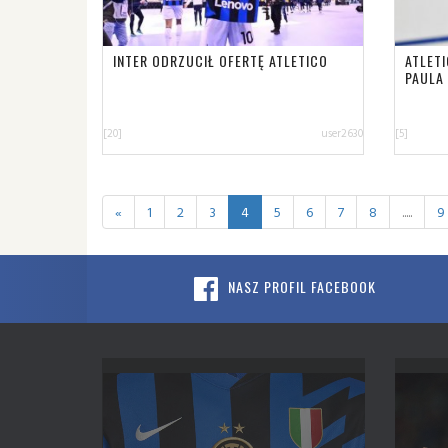
INTER ODRZUCIŁ OFERTĘ ATLETICO
ATLET
PAULA
[20]
user2630
[5]
«
1
2
3
4
5
6
7
8
.....
9
NASZ PROFIL FACEBOOK