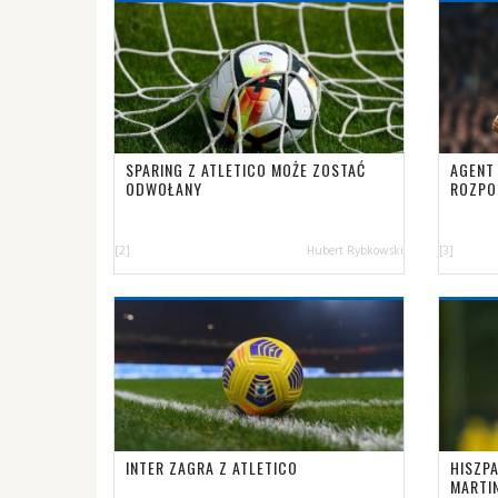
SPARING Z ATLETICO MOŻE ZOSTAĆ
AGENT
ODWOŁANY
ROZPO
[2]
Hubert Rybkowski
[3]
INTER ZAGRA Z ATLETICO
HISZP
MARTI