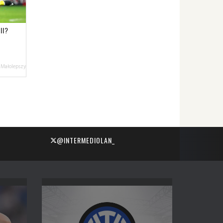
II?
 Małolepszy
@INTERMEDIOLAN_