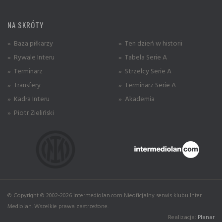
NA SKRÓTY
» Baza piłkarzy
» Ten dzień w historii
» Rywale Interu
» Tabela Serie A
» Terminarz
» Strzelcy Serie A
» Transfery
» Terminarz Serie A
» Kadra Interu
» Akademia
» Piotr Zieliński
© Copyright © 2002-2026 intermediolan.com Nieoficjalny serwis klubu Inter
Mediolan. Wszelkie prawa zastrzeżone.
Realizacja:
Planar