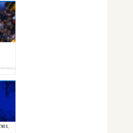
 Małolepszy
ZNES,