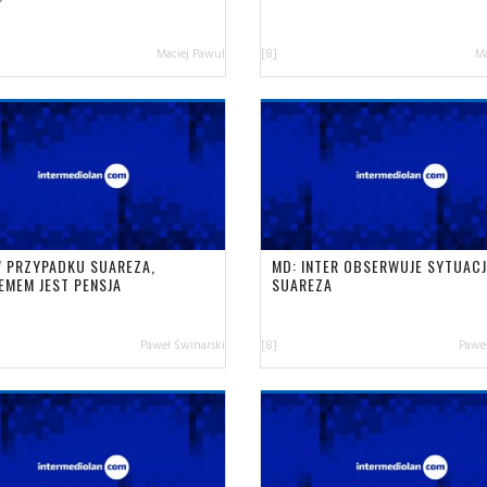
Maciej Pawul
[8]
Ma
W PRZYPADKU SUAREZA,
MD: INTER OBSERWUJE SYTUACJ
EMEM JEST PENSJA
SUAREZA
Paweł Świnarski
[8]
Paweł