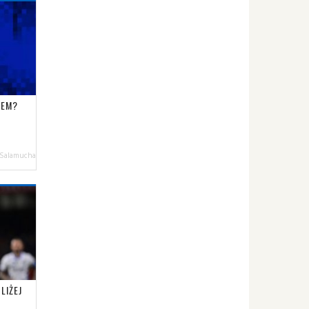
REM?
 Salamucha
LIŻEJ