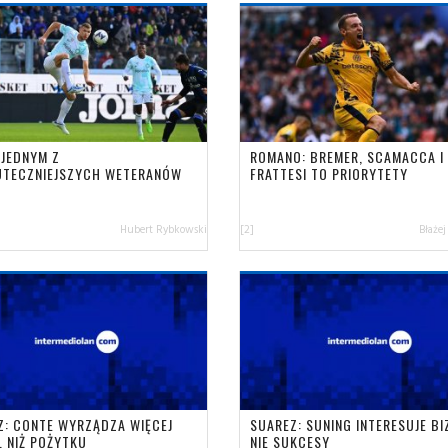
 JEDNYM Z
ROMANO: BREMER, SCAMACCA I
UTECZNIEJSZYCH WETERANÓW
FRATTESI TO PRIORYTETY
Hubert Rybkowski
[2]
Błażej
Z: CONTE WYRZĄDZA WIĘCEJ
SUAREZ: SUNING INTERESUJE BI
, NIŻ POŻYTKU
NIE SUKCESY