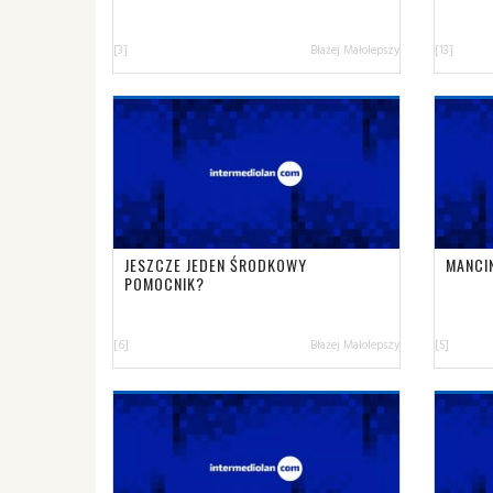
[3]
Błażej Małolepszy
[13]
JESZCZE JEDEN ŚRODKOWY
MANCI
POMOCNIK?
[6]
Błażej Małolepszy
[5]