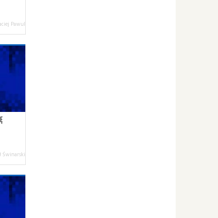
ciej Pawul
Ę
 Świnarski