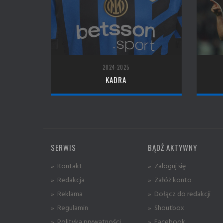
2024-2025
KADRA
SERWIS
BĄDŹ AKTYWNY
» Kontakt
» Zaloguj się
» Redakcja
» Załóż konto
» Reklama
» Dołącz do redakcji
» Regulamin
» Shoutbox
» Polityka prywatności
» Facebook