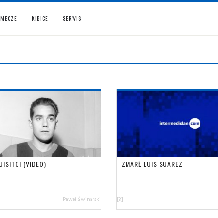
MECZE
KIBICE
SERWIS
UISITO! (VIDEO)
ZMARŁ LUIS SUAREZ
Paweł Świnarski
[3]