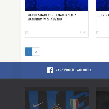
MARIO SUAREZ: ROZMAWIAŁEM Z
CEREZ
MANCINIM W STYCZNIU
[0]
Ruskov
[2]
1
2
NASZ PROFIL FACEBOOK