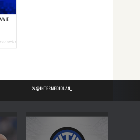
AWIE
orotkiewicz
@INTERMEDIOLAN_