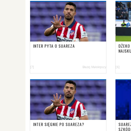
INTER PYTA O SUAREZA
DŻEKO
NAJSK
[7]
Błażej Małolepszy
[6]
INTER SIĘGNIE PO SUAREZA?
SUARE
SZKÓD