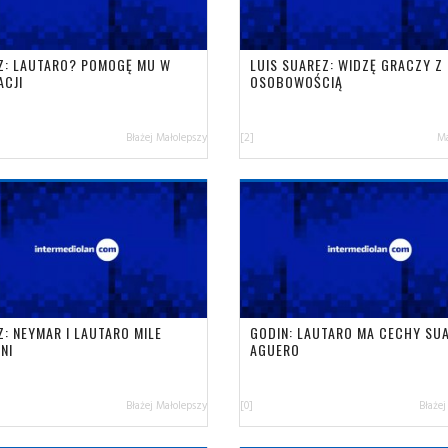
Z: LAUTARO? POMOGĘ MU W
LUIS SUAREZ: WIDZĘ GRACZY Z
ACJI
OSOBOWOŚCIĄ
Błażej Małolepszy
[2]
Ma
: NEYMAR I LAUTARO MILE
GODIN: LAUTARO MA CECHY SUA
NI
AGUERO
Błażej Małolepszy
[0]
Błażej