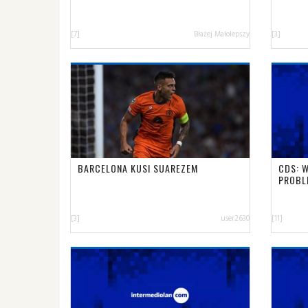
[7]
Błażej Małolepszy
[3]
BARCELONA KUSI SUAREZEM
CDS: 
PROBL
[3]
user2630
[11]