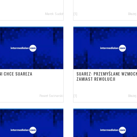
Marek Sudoł
[5]
Błażej
NI CHCE SUAREZA
SUAREZ: PRZEMYŚLANE WZMOCN
ZAMIAST REWOLUCJI
Paweł Świnarski
[1]
Błażej