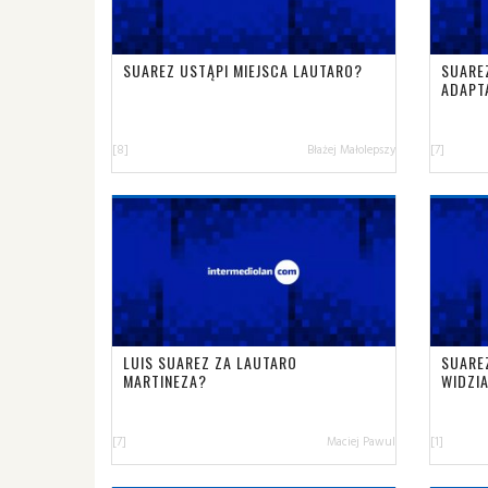
SUAREZ USTĄPI MIEJSCA LAUTARO?
SUARE
ADAPT
[8]
Błażej Małolepszy
[7]
LUIS SUAREZ ZA LAUTARO
SUAREZ
MARTINEZA?
WIDZIA
[7]
Maciej Pawul
[1]