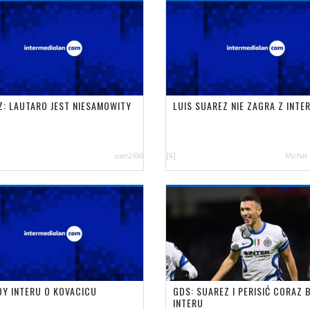
Z: LAUTARO JEST NIESAMOWITY
LUIS SUAREZ NIE ZAGRA Z INTE
user2630
[6]
Michał
DY INTERU O KOVACICU
GDS: SUAREZ I PERISIĆ CORAZ B
INTERU