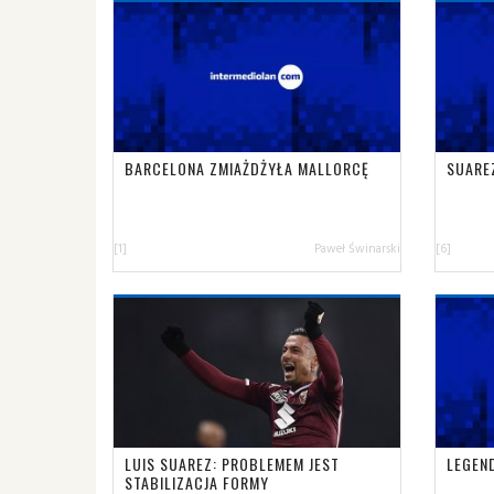
BARCELONA ZMIAŻDŻYŁA MALLORCĘ
SUARE
[1]
Paweł Świnarski
[6]
LUIS SUAREZ: PROBLEMEM JEST
LEGEN
STABILIZACJA FORMY