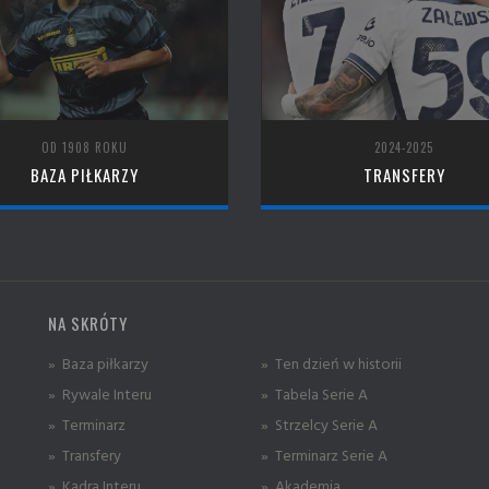
OD 1908 ROKU
2024-2025
BAZA PIŁKARZY
TRANSFERY
NA SKRÓTY
» Baza piłkarzy
» Ten dzień w historii
» Rywale Interu
» Tabela Serie A
» Terminarz
» Strzelcy Serie A
» Transfery
» Terminarz Serie A
» Kadra Interu
» Akademia