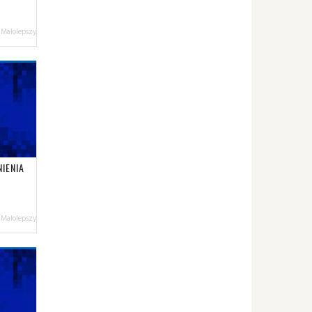
 Małolepszy
IENIA
 Małolepszy