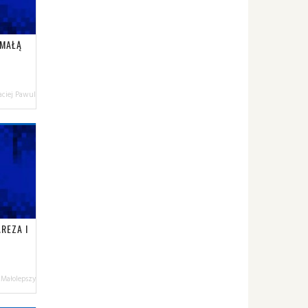
 MAŁĄ
ciej Pawul
REZA I
 Małolepszy