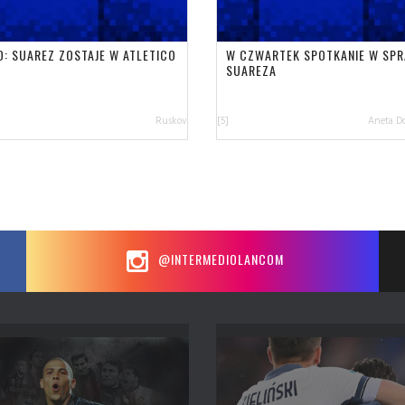
O: SUAREZ ZOSTAJE W ATLETICO
W CZWARTEK SPOTKANIE W SPR
SUAREZA
Ruskov
[5]
Aneta D
@INTERMEDIOLANCOM