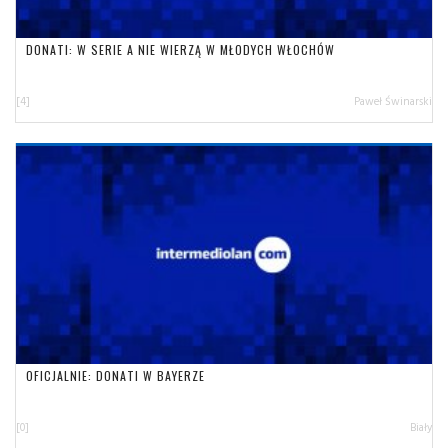
DONATI: W SERIE A NIE WIERZĄ W MŁODYCH WŁOCHÓW
[4]
Paweł Świnarski
OFICJALNIE: DONATI W BAYERZE
[0]
Biały