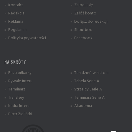
» Kontakt
» Zaloguj się
» Redakcja
» Załóż konto
» Reklama
» Dołącz do redakcji
» Regulamin
» Shoutbox
» Polityka prywatności
» Facebook
NA SKRÓTY
» Baza piłkarzy
» Ten dzień w historii
» Rywale Interu
» Tabela Serie A
» Terminarz
» Strzelcy Serie A
» Transfery
» Terminarz Serie A
» Kadra Interu
» Akademia
» Piotr Zieliński