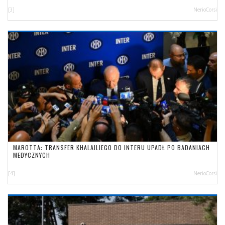
[3]
NerioCorsi
MAROTTA: TRANSFER KHALAILIEGO DO INTERU UPADŁ PO BADANIACH
MEDYCZNYCH
[4]
NerioCorsi