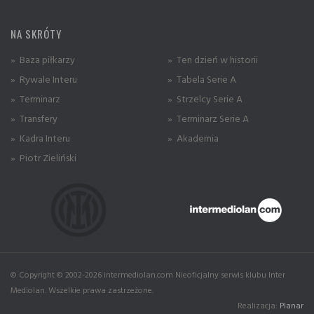
NA SKRÓTY
» Baza piłkarzy
» Ten dzień w historii
» Rywale Interu
» Tabela Serie A
» Terminarz
» Strzelcy Serie A
» Transfery
» Terminarz Serie A
» Kadra Interu
» Akademia
» Piotr Zieliński
© Copyright © 2002-2026 intermediolan.com Nieoficjalny serwis klubu Inter
Mediolan. Wszelkie prawa zastrzeżone.
Realizacja:
Planar