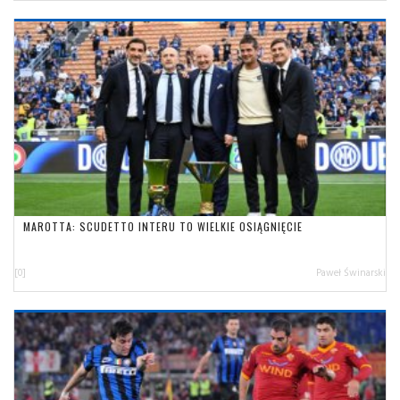
MAROTTA: SCUDETTO INTERU TO WIELKIE OSIĄGNIĘCIE
[0]
Paweł Świnarski