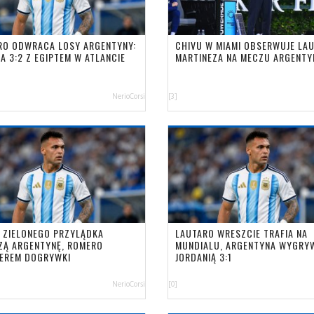
RO ODWRACA LOSY ARGENTYNY:
CHIVU W MIAMI OBSERWUJE LA
NA 3:2 Z EGIPTEM W ATLANCIE
MARTINEZA NA MECZU ARGENTY
NerioCorsi
[3]
 ZIELONEGO PRZYLĄDKA
LAUTARO WRESZCIE TRAFIA NA
ZĄ ARGENTYNĘ, ROMERO
MUNDIALU, ARGENTYNA WYGRY
EREM DOGRYWKI
JORDANIĄ 3:1
NerioCorsi
[0]