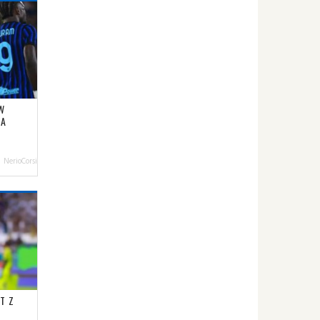
W
LA
NerioCorsi
T Z