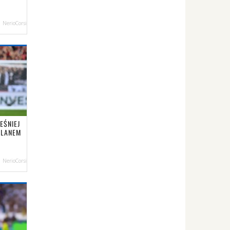
NerioCorsi
EŚNIEJ
ILANEM
NerioCorsi