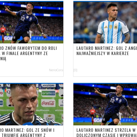
RO ZNÓW FAWORYTEM DO ROLI
LAUTARO MARTINEZ: GOL Z ANG
A W FINALE ARGENTYNY ZE
NAJWAŻNIEJSZY W KARIERZE
ANIĄ
NerioCorsi
[0]
RO MARTINEZ: GOL ZE SNÓW I
LAUTARO MARTINEZ STRZELA W
O TRIUMFIE ARGENTYNY Z
DOLICZONYM CZASIE I WPROW