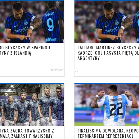
RO BŁYSZCZY W SPARINGU
LAUTARO MARTINEZ BŁYSZCZY 
TYNY Z ISLANDIĄ
KADRZE: GOL I ASYSTA PIĘTĄ D
ARGENTYNY
NerioCorsi
[0]
TYNA ZAGRA TOWARZYSKO Z
FINALISSIMA ODWOŁANA, KŁOPO
MALĄ ZAMIAST FINALISSIMY
TERMINARZEM REPREZENTACJI