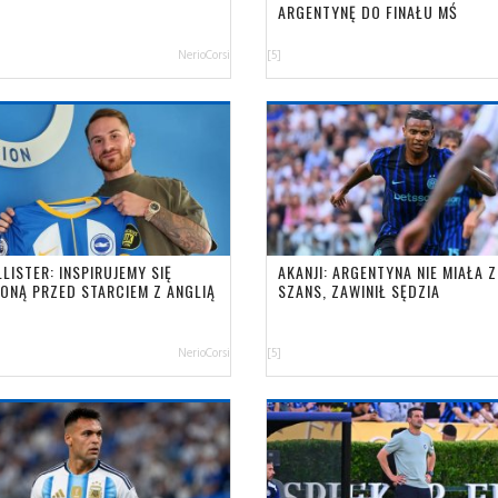
Ą
ARGENTYNĘ DO FINAŁU MŚ
NerioCorsi
[5]
LISTER: INSPIRUJEMY SIĘ
AKANJI: ARGENTYNA NIE MIAŁA Z
ONĄ PRZED STARCIEM Z ANGLIĄ
SZANS, ZAWINIŁ SĘDZIA
NerioCorsi
[5]