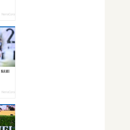
NerioCorsi
 NAMI
NerioCorsi