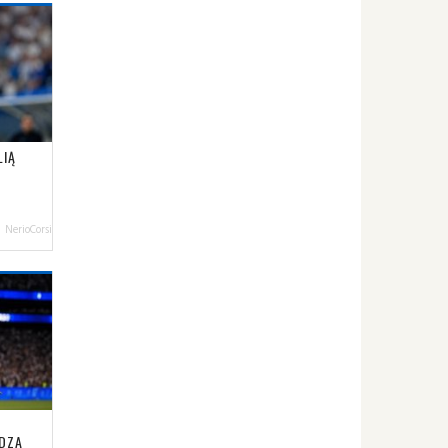
LIĄ
NerioCorsi
ADZA