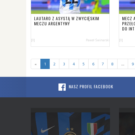
LAUTARO Z ASYSTĄ W ZWYCIĘSKIM
MECZ 
MECZU ARGENTYNY
PRZEŁ
DO IN
[0]
Paweł Świnarski
[0]
«
1
2
3
4
5
6
7
8
.....
9
NASZ PROFIL FACEBOOK