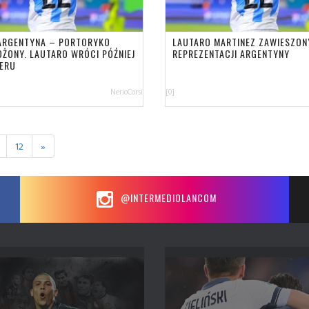
ARGENTYNA – PORTORYKO
LAUTARO MARTINEZ ZAWIESZON
OŻONY. LAUTARO WRÓCI PÓŹNIEJ
REPREZENTACJI ARGENTYNY
TERU
NerioCorsi
[0]
12
»
@INTERMEDIOLANCOM