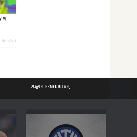
Y W
NerioCorsi
@INTERMEDIOLAN_