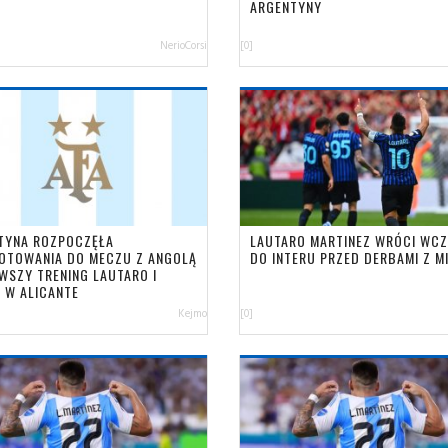
ARGENTYNY
NerioCorsi
[0]
TYNA ROZPOCZĘŁA
LAUTARO MARTINEZ WRÓCI WCZ
OTOWANIA DO MECZU Z ANGOLĄ
DO INTERU PRZED DERBAMI Z M
RWSZY TRENING LAUTARO I
I W ALICANTE
Kejmo
[0]