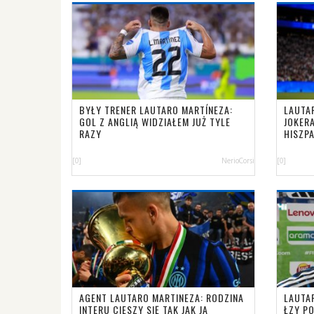
BYŁY TRENER LAUTARO MARTÍNEZA:
LAUTA
GOL Z ANGLIĄ WIDZIAŁEM JUŻ TYLE
JOKER
RAZY
HISZP
[0]
NerioCorsi
[0]
AGENT LAUTARO MARTINEZA: RODZINA
LAUTA
INTERU CIESZY SIĘ TAK JAK JA
ŁZY P