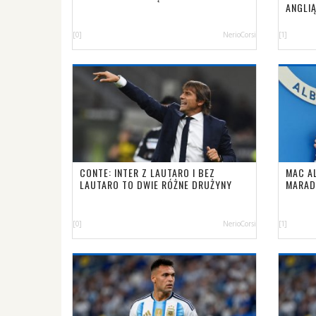
ANGLI
[0]
NerioCorsi
[1]
CONTE: INTER Z LAUTARO I BEZ
MAC AL
LAUTARO TO DWIE RÓŻNE DRUŻYNY
MARAD
[0]
NerioCorsi
[1]