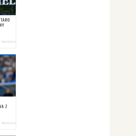
UTARO
NY
NerioCorsi
WA Z
NerioCorsi