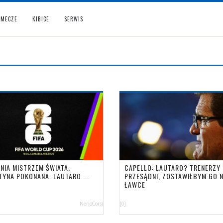
MECZE
KIBICE
SERWIS
NIA MISTRZEM ŚWIATA,
CAPELLO: LAUTARO? TRENERZY
TYNA POKONANA. LAUTARO ...
PRZESĄDNI, ZOSTAWIŁBYM GO 
ŁAWCE
NerioCorsi
[0]