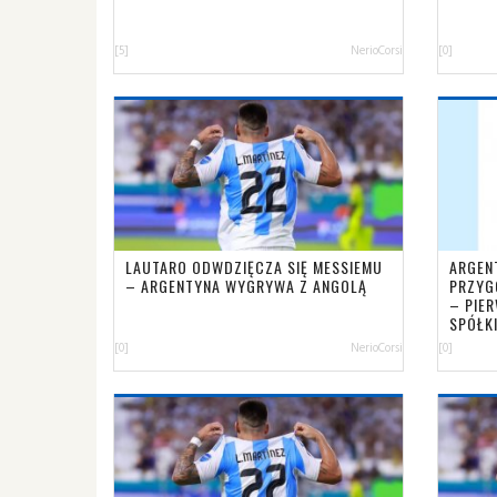
[5]
NerioCorsi
[0]
LAUTARO ODWDZIĘCZA SIĘ MESSIEMU
ARGEN
– ARGENTYNA WYGRYWA Z ANGOLĄ
PRZYG
– PIE
SPÓŁK
[0]
NerioCorsi
[0]