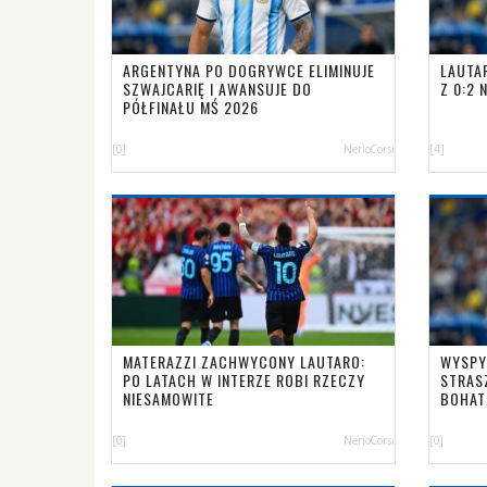
ARGENTYNA PO DOGRYWCE ELIMINUJE
LAUTA
SZWAJCARIĘ I AWANSUJE DO
Z 0:2 
PÓŁFINAŁU MŚ 2026
[0]
NerioCorsi
[4]
MATERAZZI ZACHWYCONY LAUTARO:
WYSPY
PO LATACH W INTERZE ROBI RZECZY
STRAS
NIESAMOWITE
BOHAT
[0]
NerioCorsi
[0]