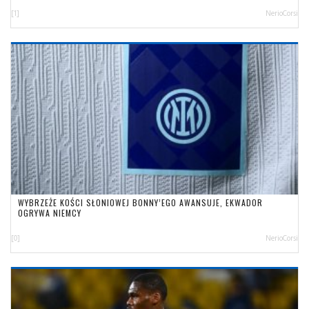
[1]
NerioCorsi
WYBRZEŻE KOŚCI SŁONIOWEJ BONNY’EGO AWANSUJE, EKWADOR
OGRYWA NIEMCY
[0]
NerioCorsi