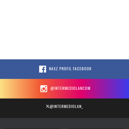
NASZ PROFIL FACEBOOK
@INTERMEDIOLANCOM
@INTERMEDIOLAN_