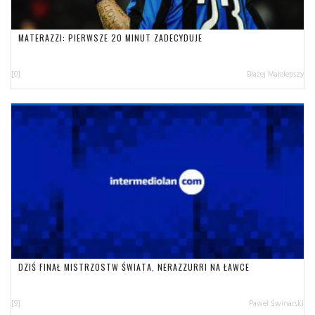
MATERAZZI: PIERWSZE 20 MINUT ZADECYDUJE
[0]
Błażej Małolepszy
DZIŚ FINAŁ MISTRZOSTW ŚWIATA, NERAZZURRI NA ŁAWCE
[9]
Paweł Świnarski