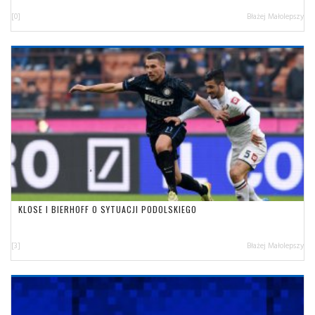
[0]
Błażej Małolepszy
KLOSE I BIERHOFF O SYTUACJI PODOLSKIEGO
[3]
Błażej Małolepszy