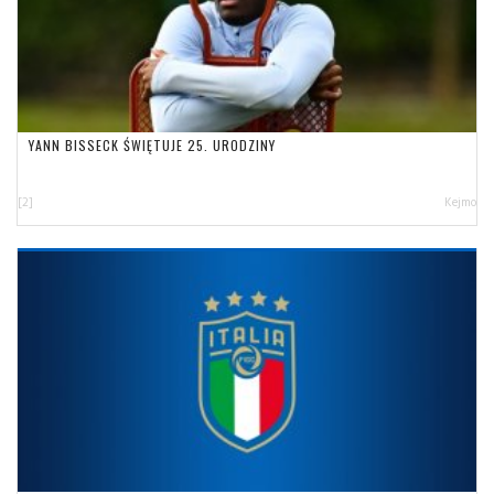
YANN BISSECK ŚWIĘTUJE 25. URODZINY
[2]
Kejmo