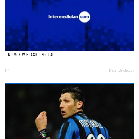
NIEMCY W BLASKU ZŁOTA!
[14]
Błażej Małolepszy