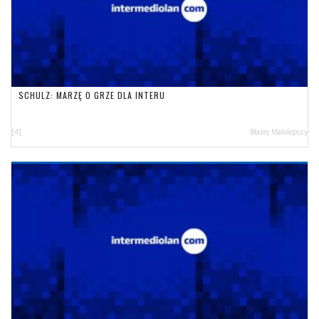
SCHULZ: MARZĘ O GRZE DLA INTERU
[4]
Błażej Małolepszy