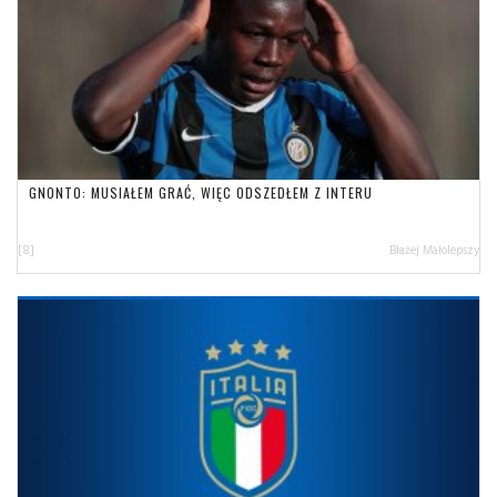
GNONTO: MUSIAŁEM GRAĆ, WIĘC ODSZEDŁEM Z INTERU
[8]
Błażej Małolepszy