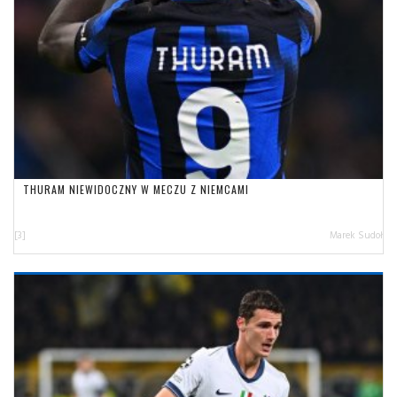
THURAM NIEWIDOCZNY W MECZU Z NIEMCAMI
[3]
Marek Sudoł