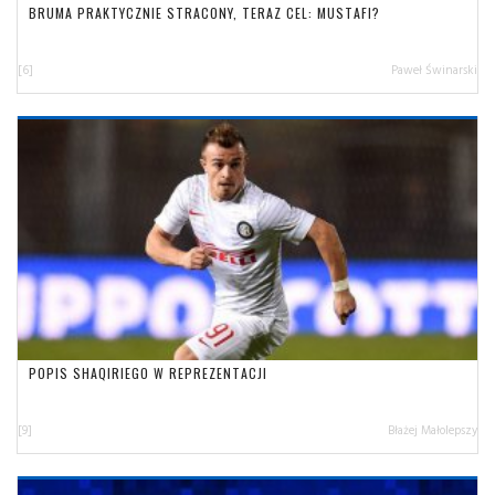
BRUMA PRAKTYCZNIE STRACONY, TERAZ CEL: MUSTAFI?
[6]
Paweł Świnarski
POPIS SHAQIRIEGO W REPREZENTACJI
[9]
Błażej Małolepszy