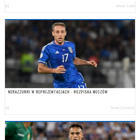
[0]
Marek Sudoł
NERAZZURRI W REPREZENTACJACH - ROZPISKA MECZÓW
[0]
Paweł Świnarski