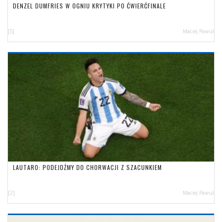
DENZEL DUMFRIES W OGNIU KRYTYKI PO ĆWIERĆFINALE
[5]
Maciej Pawul
LAUTARO: PODEJDŹMY DO CHORWACJI Z SZACUNKIEM
[2]
Maciej Pawul