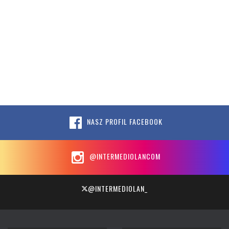
NASZ PROFIL FACEBOOK
@INTERMEDIOLANCOM
@INTERMEDIOLAN_