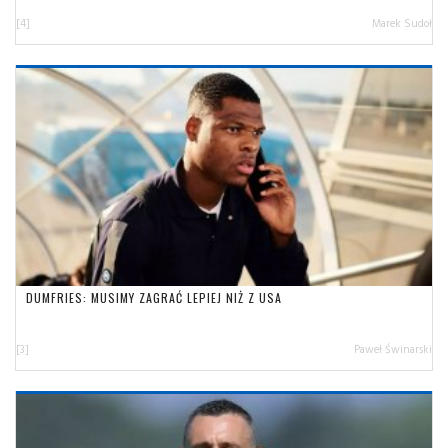
[4]
Marek Sudoł
DUMFRIES: MUSIMY ZAGRAĆ LEPIEJ NIŻ Z USA
[3]
Paweł Świnarski