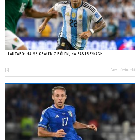
LAUTARO: NA MŚ GRAŁEM Z BÓLEM, NA ZASTRZYKACH
[5]
Paweł Świnarski