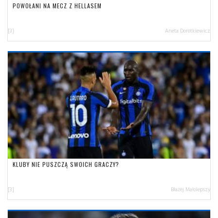
POWOŁANI NA MECZ Z HELLASEM
[3]
Aneta Dorotkiewicz
KLUBY NIE PUSZCZĄ SWOICH GRACZY?
[3]
Błażej Małolepszy