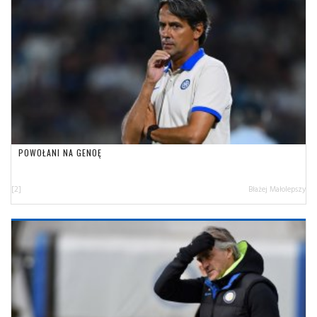
POWOŁANI NA GENOĘ
[2]
Błażej Małolepszy