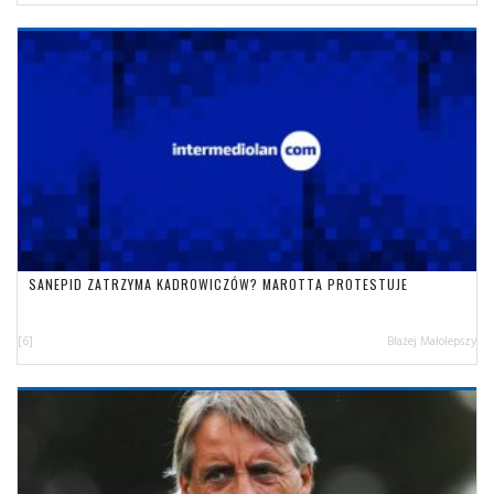
SANEPID ZATRZYMA KADROWICZÓW? MAROTTA PROTESTUJE
[6]
Błażej Małolepszy