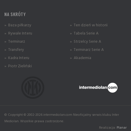
NA SKRÓTY
» Baza piłkarzy
» Ten dzień w historii
» Rywale Interu
» Tabela Serie A
» Terminarz
» Strzelcy Serie A
» Transfery
» Terminarz Serie A
» Kadra Interu
» Akademia
» Piotr Zieliński
© Copyright © 2002-2026 intermediolan.com Nieoficjalny serwis klubu Inter
Mediolan. Wszelkie prawa zastrzeżone.
Realizacja:
Planar