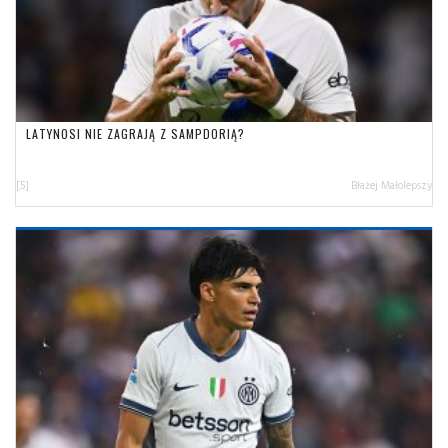
LATYNOSI NIE ZAGRAJĄ Z SAMPDORIĄ?
[5]
Błażej Małolepszy