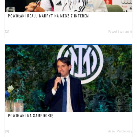
POWOŁANI REALU MADRYT NA MECZ Z INTEREM
[2]
Paweł Świnarski
POWOŁANI NA SAMPDORIĘ
[0]
Błażej Małolepszy