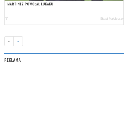
MARTINEZ POWOŁAŁ LUKAKU
[3]
Błażej Małolepszy
«
»
REKLAMA