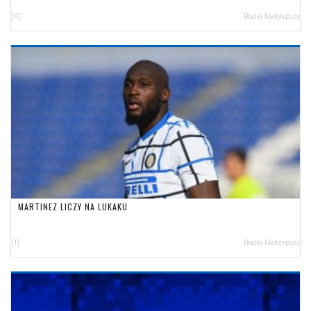
[4]
Błażej Małolepszy
MARTINEZ LICZY NA LUKAKU
[1]
Błażej Małolepszy