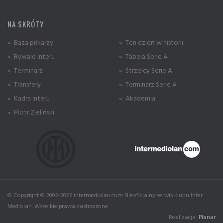
NA SKRÓTY
» Baza piłkarzy
» Ten dzień w historii
» Rywale Interu
» Tabela Serie A
» Terminarz
» Strzelcy Serie A
» Transfery
» Terminarz Serie A
» Kadra Interu
» Akademia
» Piotr Zieliński
© Copyright © 2002-2026 intermediolan.com Nieoficjalny serwis klubu Inter
Mediolan. Wszelkie prawa zastrzeżone.
Realizacja:
Planar