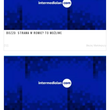
BOZZO: STRAMA W ROMIE? TO MOŻLIWE
[12]
Błażej Małolepszy