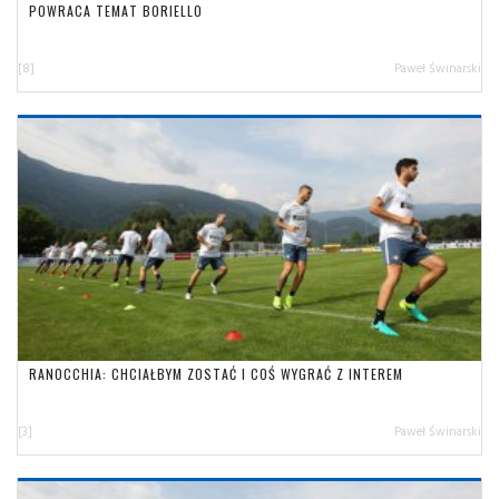
POWRACA TEMAT BORIELLO
[8]
Paweł Świnarski
RANOCCHIA: CHCIAŁBYM ZOSTAĆ I COŚ WYGRAĆ Z INTEREM
[3]
Paweł Świnarski