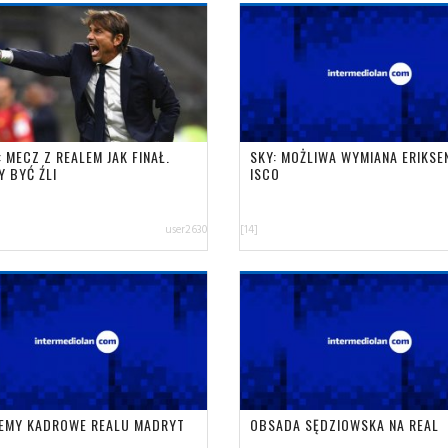
 MECZ Z REALEM JAK FINAŁ.
SKY: MOŻLIWA WYMIANA ERIKSEN
Y BYĆ ŹLI
ISCO
user2630
[14]
EMY KADROWE REALU MADRYT
OBSADA SĘDZIOWSKA NA REAL