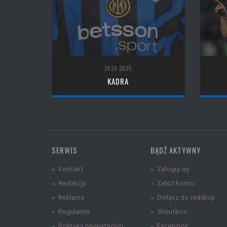
2024-2025
KADRA
SERWIS
BĄDŹ AKTYWNY
» Kontakt
» Zaloguj się
» Redakcja
» Załóż konto
» Reklama
» Dołącz do redakcji
» Regulamin
» Shoutbox
» Polityka prywatności
» Facebook