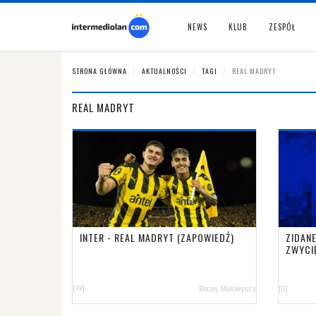
NEWS
KLUB
ZESPÓŁ
STRONA GŁÓWNA
AKTUALNOŚCI
TAGI
REAL MADRYT
REAL MADRYT
INTER - REAL MADRYT (ZAPOWIEDŹ)
ZIDANE
ZWYCI
[19]
Błażej Małolepszy
[0]