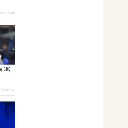
ciej Pawul
Ą GRĘ
orotkiewicz