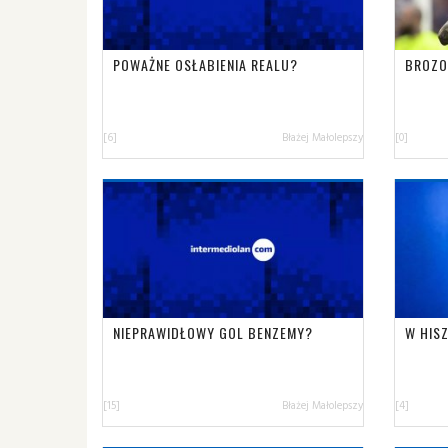
POWAŻNE OSŁABIENIA REALU?
BROZO
[6]
Błażej Małolepszy
[0]
NIEPRAWIDŁOWY GOL BENZEMY?
W HIS
[15]
Błażej Małolepszy
[4]