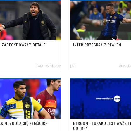
: ZADECYDOWAŁY DETALE
INTER PRZEGRAŁ Z REALEM
Błażej Małolepszy
[67]
Aneta D
AKIMI ZDOŁA SIĘ ZEMŚCIĆ?
BERGOMI: LUKAKU JEST WAŻNIE
OD IBRY