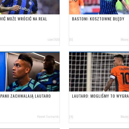
VIĆ MOŻE WRÓCIĆ NA REAL
BASTONI: KOSZTOWNE BŁĘDY
user2630
[0]
Błażej
ZPANII ZACHWALAJĄ LAUTARO
LAUTARO: MOGLIŚMY TO WYGR
Paweł Świnarski
[4]
Błażej