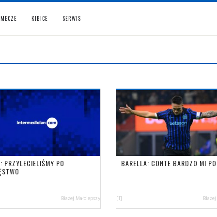
MECZE
KIBICE
SERWIS
: PRZYLECIELIŚMY PO
BARELLA: CONTE BARDZO MI P
ĘSTWO
Błażej Małolepszy
[1]
Błażej