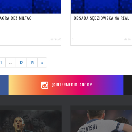
ZAGRA BEZ MILTAO
OBSADA SĘDZIOWSKA NA REAL
user2630
[0]
Błażej
11
.....
12
15
»
@INTERMEDIOLANCOM