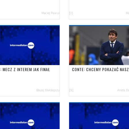
Maciej Pawul
[3]
Ma
: MECZ Z INTEREM JAK FINAŁ
CONTE: CHCEMY POKAZAĆ NASZ
Błażej Małolepszy
[8]
Aneta D