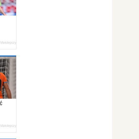
 Małolepszy
AĆ
 Małolepszy