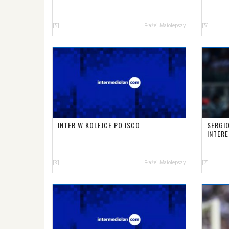
[5]
Błażej Małolepszy
[5]
INTER W KOLEJCE PO ISCO
SERGI
INTER
[3]
Błażej Małolepszy
[7]