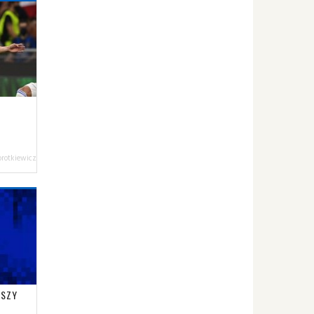
orotkiewicz
JSZY