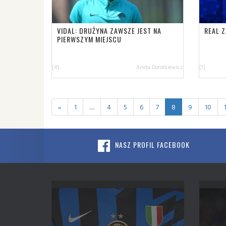
VIDAL: DRUŻYNA ZAWSZE JEST NA
REAL 
PIERWSZYM MIEJSCU
[4]
Aneta Dorotkiewicz
[1]
«
1
.....
4
5
6
7
8
9
10
NASZ PROFIL FACEBOOK