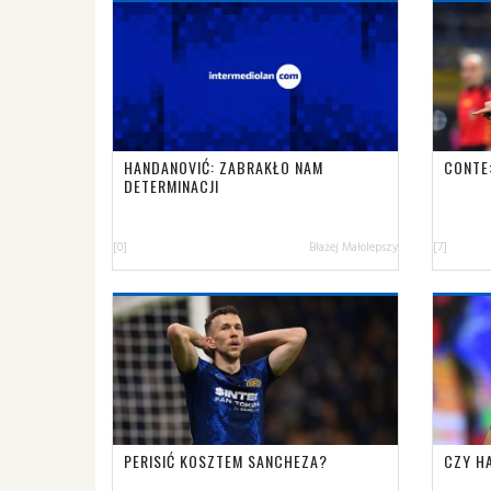
HANDANOVIĆ: ZABRAKŁO NAM
CONTE
DETERMINACJI
[0]
Błażej Małolepszy
[7]
PERISIĆ KOSZTEM SANCHEZA?
CZY H