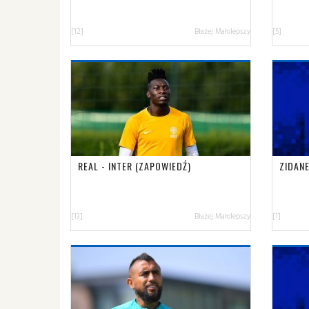
[12]
Błażej Małolepszy
[5]
REAL - INTER (ZAPOWIEDŹ)
ZIDANE
[13]
Błażej Małolepszy
[1]