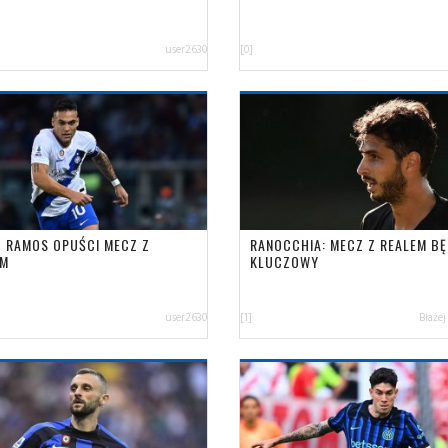
user2630
[0]
O RAMOS OPUŚCI MECZ Z
RANOCCHIA: MECZ Z REALEM BĘ
EM
KLUCZOWY
user2630
[1]
Błażej