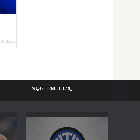
 Małolepszy
@INTERMEDIOLAN_