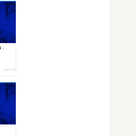
 -
user2630