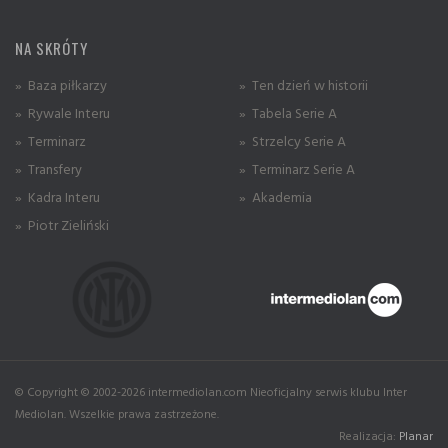
NA SKRÓTY
» Baza piłkarzy
» Ten dzień w historii
» Rywale Interu
» Tabela Serie A
» Terminarz
» Strzelcy Serie A
» Transfery
» Terminarz Serie A
» Kadra Interu
» Akademia
» Piotr Zieliński
© Copyright © 2002-2026 intermediolan.com Nieoficjalny serwis klubu Inter
Mediolan. Wszelkie prawa zastrzeżone.
Realizacja:
Planar