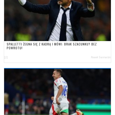
SPALLETTI ŻEGNA SIĘ Z KADRĄ I MÓWI: BRAK SZACUNKU? BEZ
POWROTU!
[2]
Paweł Świnarski