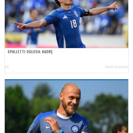
SPALLETTI OGŁOSIŁ KADRĘ
[0]
Paweł Świnarski