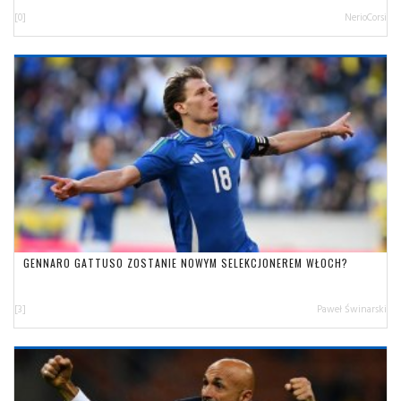
[0]
NerioCorsi
GENNARO GATTUSO ZOSTANIE NOWYM SELEKCJONEREM WŁOCH?
[3]
Paweł Świnarski