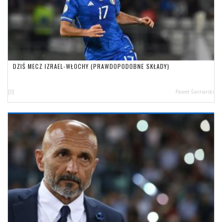
DZIŚ MECZ IZRAEL-WŁOCHY (PRAWDOPODOBNE SKŁADY)
[0]
Paweł Świnarski