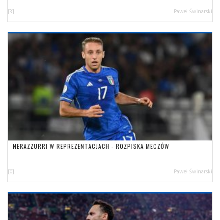
[3]
Paweł Świnarski
NERAZZURRI W REPREZENTACJACH - ROZPISKA MECZÓW
[0]
Paweł Świnarski