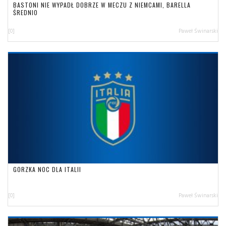
BASTONI NIE WYPADŁ DOBRZE W MECZU Z NIEMCAMI, BARELLA
ŚREDNIO
[0]
Paweł Świnarski
GORZKA NOC DLA ITALII
[0]
Paweł Świnarski