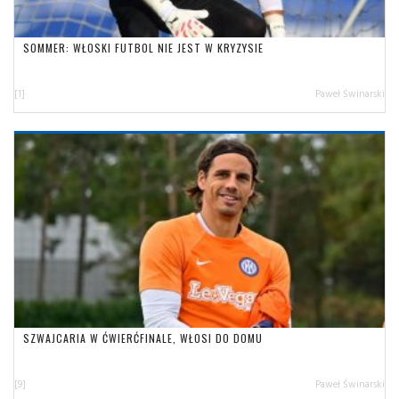
SOMMER: WŁOSKI FUTBOL NIE JEST W KRYZYSIE
[1]
Paweł Świnarski
SZWAJCARIA W ĆWIERĆFINALE, WŁOSI DO DOMU
[9]
Paweł Świnarski