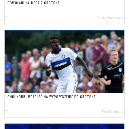
POWOŁANI NA MECZ Z CROTONE
[4]
Aneta Dorotkiewicz
GNOUKOURI MOŻE IŚĆ NA WYPOŻYCZENIE DO CROTONE
[7]
Paweł Świnarski