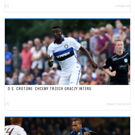
[2]
Companier
D.S. CROTONE: CHCEMY TRZECH GRACZY INTERU
[7]
Paweł Świnarski