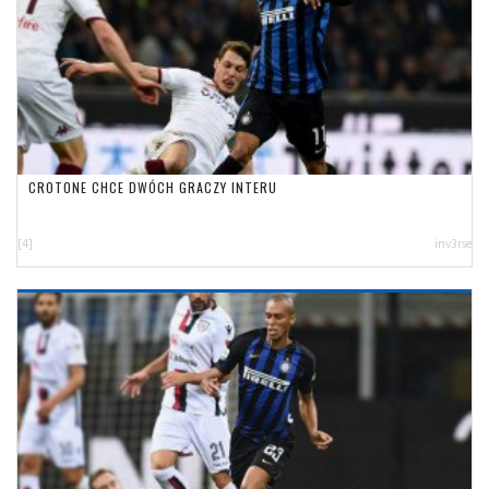
CROTONE CHCE DWÓCH GRACZY INTERU
[4]
inv3rse