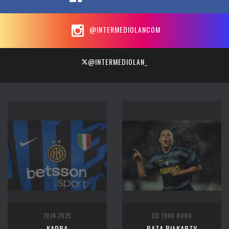
@INTERMEDIOLANCOM
@INTERMEDIOLAN_
2024-2025
OD 1908 ROKU
KADRA
BAZA PIŁKARZY