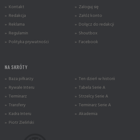
» Kontakt
» Zaloguj się
» Redakcja
» Załóż konto
» Reklama
» Dołącz do redakcji
» Regulamin
» Shoutbox
» Polityka prywatności
» Facebook
NA SKRÓTY
» Baza piłkarzy
» Ten dzień w historii
» Rywale Interu
» Tabela Serie A
» Terminarz
» Strzelcy Serie A
» Transfery
» Terminarz Serie A
» Kadra Interu
» Akademia
» Piotr Zieliński