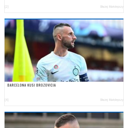
[2]
Błażej Małolepszy
BARCELONA KUSI BROZOVICIA
[4]
Błażej Małolepszy