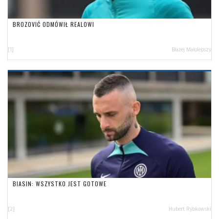
BROZOVIĆ ODMÓWIŁ REALOWI
[1]
Błażej Małolepszy
BIASIN: WSZYSTKO JEST GOTOWE
[2]
Hubert Rybkowski