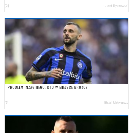
[2]
Hubert Rybkowski
PROBLEM INZAGHIEGO. KTO W MIEJSCE BROZO?
[5]
Błażej Małolepszy