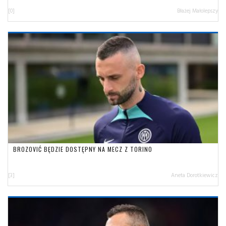
[0]
Błażej Małolepszy
BROZOVIĆ BĘDZIE DOSTĘPNY NA MECZ Z TORINO
[3]
Aneta Dorotkiewicz