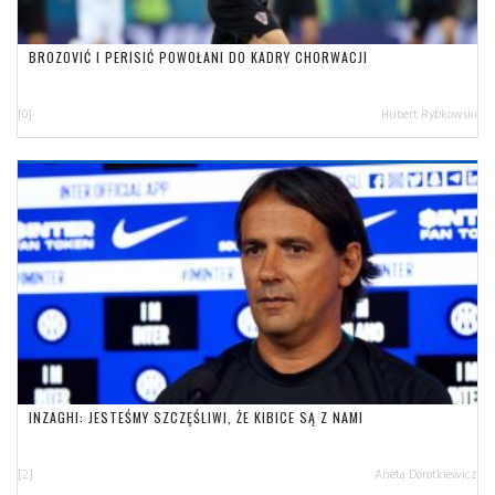
BROZOVIĆ I PERISIĆ POWOŁANI DO KADRY CHORWACJI
[0]
Hubert Rybkowski
INZAGHI: JESTEŚMY SZCZĘŚLIWI, ŻE KIBICE SĄ Z NAMI
[2]
Aneta Dorotkiewicz