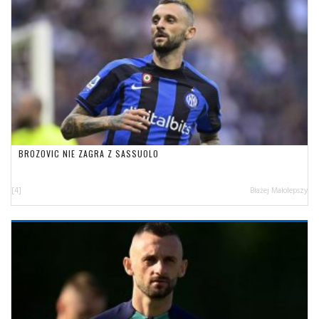
BROZOVIC NIE ZAGRA Z SASSUOLO
[4]
Błażej Małolepszy