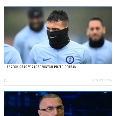
TRZECH GRACZY ZAGROŻONYCH PRZED DERBAMI
[1]
Błażej Małolepszy