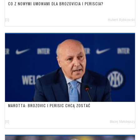
CO Z NOWYMI UMOWAMI DLA BROZOVICIA I PERISCIA?
[3]
Hubert Rybkowski
MAROTTA: BROZOVIC I PERISIC CHCĄ ZOSTAĆ
[0]
Błażej Małolepszy