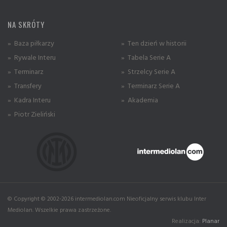
NA SKRÓTY
» Baza piłkarzy
» Ten dzień w historii
» Rywale Interu
» Tabela Serie A
» Terminarz
» Strzelcy Serie A
» Transfery
» Terminarz Serie A
» Kadra Interu
» Akademia
» Piotr Zieliński
© Copyright © 2002-2026 intermediolan.com Nieoficjalny serwis klubu Inter
Mediolan. Wszelkie prawa zastrzeżone.
Realizacja:
Planar