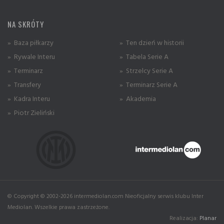
NA SKRÓTY
» Baza piłkarzy
» Ten dzień w historii
» Rywale Interu
» Tabela Serie A
» Terminarz
» Strzelcy Serie A
» Transfery
» Terminarz Serie A
» Kadra Interu
» Akademia
» Piotr Zieliński
© Copyright © 2002-2026 intermediolan.com Nieoficjalny serwis klubu Inter
Mediolan. Wszelkie prawa zastrzeżone.
Realizacja:
Planar