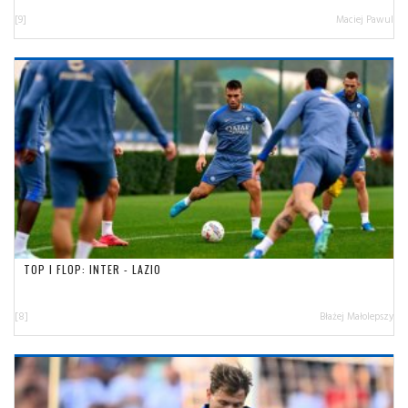
[9]
Maciej Pawul
TOP I FLOP: INTER - LAZIO
[8]
Błażej Małolepszy