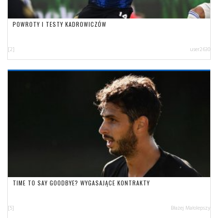
POWROTY I TESTY KADROWICZÓW
[2]
user2630
TIME TO SAY GOODBYE? WYGASAJĄCE KONTRAKTY
[5]
Błażej Małolepszy