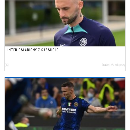
INTER OSŁABIONY Z SASSUOLO
[6]
Błażej Małolepszy