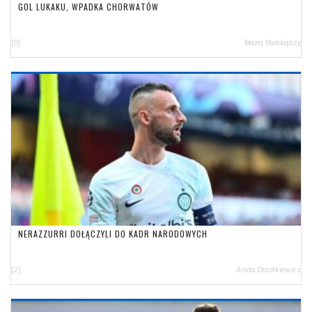
GOL LUKAKU, WPADKA CHORWATÓW
[0]
Błażej Małolepszy
NERAZZURRI DOŁĄCZYLI DO KADR NARODOWYCH
[2]
Aneta Dorotkiewicz