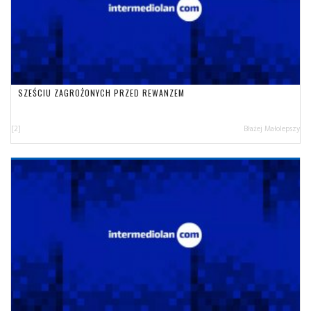
SZEŚCIU ZAGROŻONYCH PRZED REWANZEM
[2]
Błażej Małolepszy