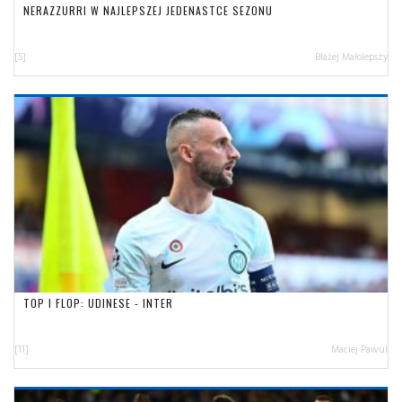
NERAZZURRI W NAJLEPSZEJ JEDENASTCE SEZONU
[5]
Błażej Małolepszy
TOP I FLOP: UDINESE - INTER
[11]
Maciej Pawul