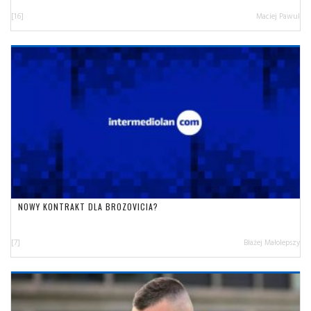
[16]
Maciej Pawul
NOWY KONTRAKT DLA BROZOVICIA?
[7]
Błażej Małolepszy