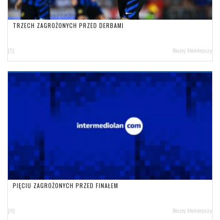
TRZECH ZAGROŻONYCH PRZED DERBAMI
[5]
Błażej Małolepszy
PIĘCIU ZAGROŻONYCH PRZED FINAŁEM
[6]
Błażej Małolepszy