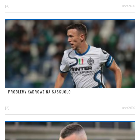
[4]
user2630
PROBLEMY KADROWE NA SASSUOLO
[2]
user2630