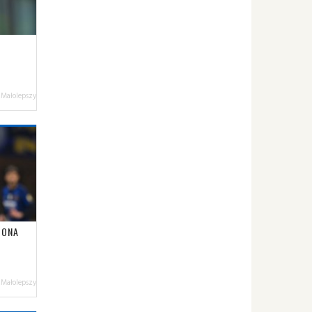
 Małolepszy
ZONA
 Małolepszy