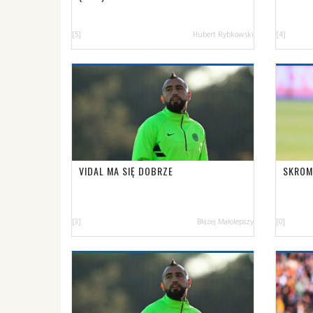
[5]
Hubert Rybkowski
[4]
VIDAL MA SIĘ DOBRZE
SKROM
[3]
Błażej Małolepszy
[0]