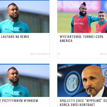
I LAUTARO NA REMIS
WYSTARTOWAŁ TURNIEJ COPA
AMERICA
Błażej Małolepszy
[0]
Błażej
 Z POZYTYWNYM WYNIKIEM
SPALLETTI CHCE "WYPEŁNIĆ" D
KOŃCA SWÓJ KONTRAKT