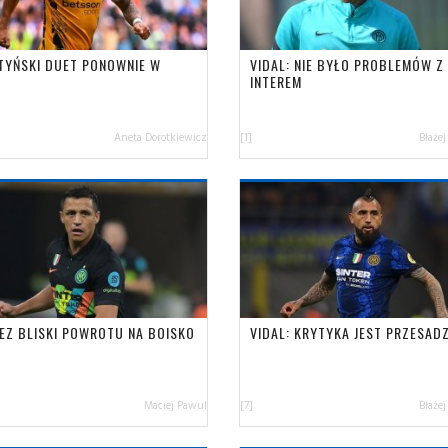
TYŃSKI DUET PONOWNIE W
VIDAL: NIE BYŁO PROBLEMÓW Z
INTEREM
Aneta Dorotkiewicz
[1]
Błażej
EZ BLISKI POWROTU NA BOISKO
VIDAL: KRYTYKA JEST PRZESAD
Maciej Pawul
[7]
Błażej