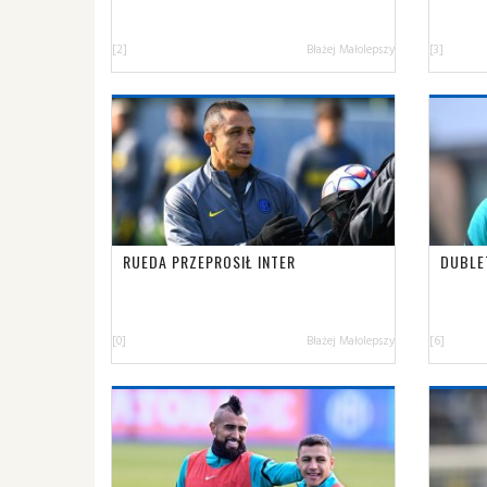
[2]
Błażej Małolepszy
[3]
RUEDA PRZEPROSIŁ INTER
DUBLE
[0]
Błażej Małolepszy
[6]