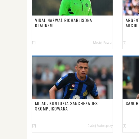
VIDAL NAZWAŁ RICHARLISONA
ARGEN
KLAUNEM
AKCJI!
[1]
Maciej Pawul
[7]
MILAD: KONTUZJA SANCHEZA JEST
SANCH
SKOMPLIKOWANA
[7]
Błażej Małolepszy
[1]