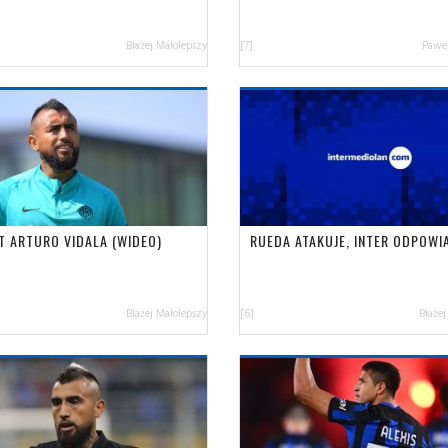
Błażej Małolepszy
[7]
Paweł
T ARTURO VIDALA (WIDEO)
RUEDA ATAKUJE, INTER ODPOWI
Błażej Małolepszy
[6]
Błażej