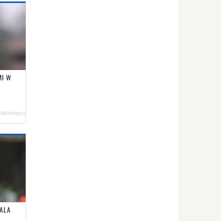
MI W
 Małolepszy
ALA