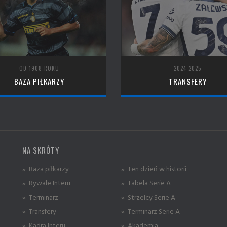
OD 1908 ROKU
2024-2025
BAZA PIŁKARZY
TRANSFERY
NA SKRÓTY
» Baza piłkarzy
» Ten dzień w historii
» Rywale Interu
» Tabela Serie A
» Terminarz
» Strzelcy Serie A
» Transfery
» Terminarz Serie A
» Kadra Interu
» Akademia