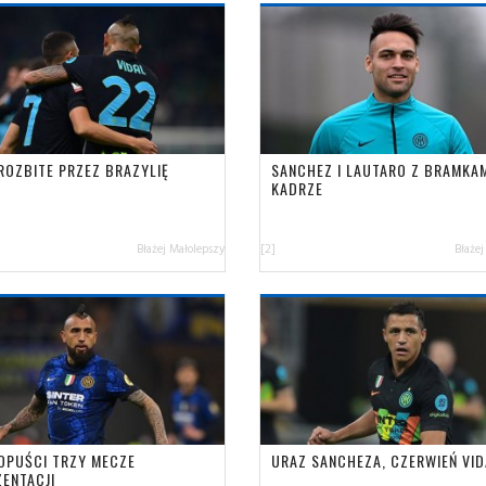
 ROZBITE PRZEZ BRAZYLIĘ
SANCHEZ I LAUTARO Z BRAMKA
KADRZE
Błażej Małolepszy
[2]
Błażej
 OPUŚCI TRZY MECZE
URAZ SANCHEZA, CZERWIEŃ VID
ZENTACJI