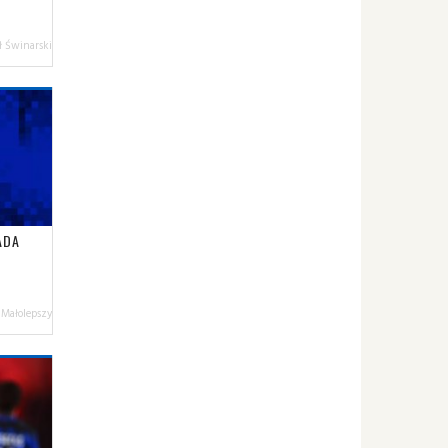
 Świnarski
ADA
 Małolepszy