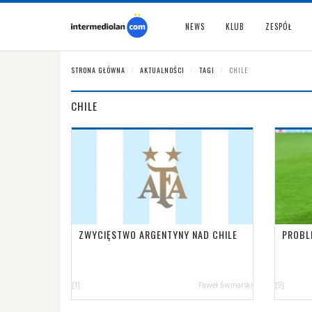
NEWS
KLUB
ZESPÓŁ
STRONA GŁÓWNA
AKTUALNOŚCI
TAGI
CHILE
CHILE
ZWYCIĘSTWO ARGENTYNY NAD CHILE
PROBL
[1]
Paweł Świnarski
[9]