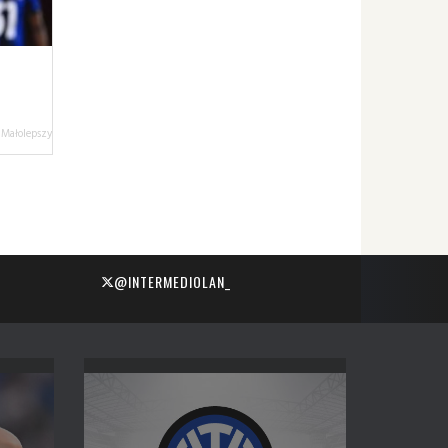
 Małolepszy
@INTERMEDIOLAN_