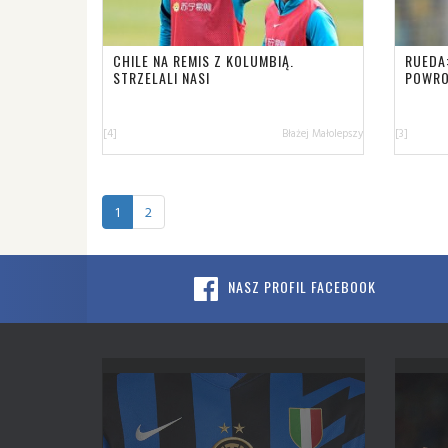
CHILE NA REMIS Z KOLUMBIĄ.
RUEDA
STRZELALI NASI
POWRO
[4]
Błażej Małolepszy
[3]
1
2
NASZ PROFIL FACEBOOK