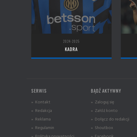
2024-2025
KADRA
SERWIS
BĄDŹ AKTYWNY
» Kontakt
» Zaloguj się
» Redakcja
» Załóż konto
» Reklama
» Dołącz do redakcji
» Regulamin
» Shoutbox
» Polityka prywatności
» Facebook