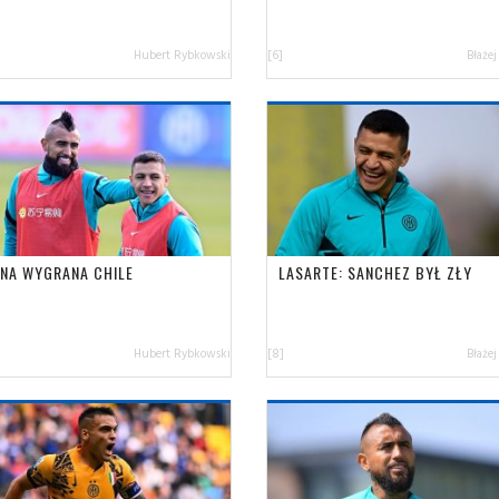
Hubert Rybkowski
[6]
Błażej
NA WYGRANA CHILE
LASARTE: SANCHEZ BYŁ ZŁY
Hubert Rybkowski
[8]
Błażej