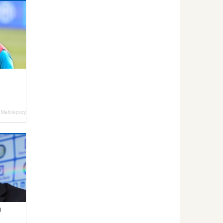
 Małolepszy
O