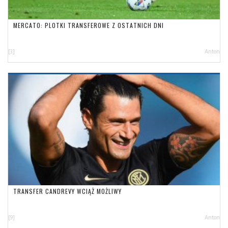
MERCATO: PLOTKI TRANSFEROWE Z OSTATNICH DNI
[3]
Anton
TRANSFER CANDREVY WCIĄŻ MOŻLIWY
[9]
Anton