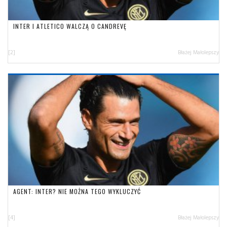
INTER I ATLETICO WALCZĄ O CANDREVĘ
[2]
Błażej Małolepszy
AGENT: INTER? NIE MOŻNA TEGO WYKLUCZYĆ
[4]
Błażej Małolepszy