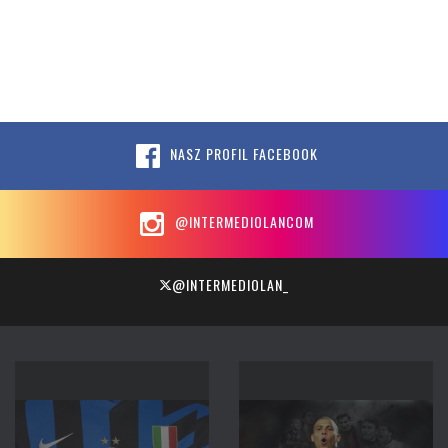
NASZ PROFIL FACEBOOK
@INTERMEDIOLANCOM
@INTERMEDIOLAN_