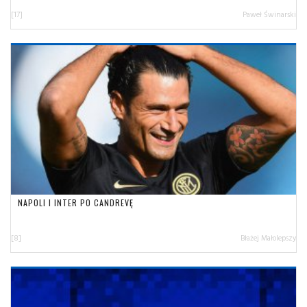
[17]
Paweł Świnarski
NAPOLI I INTER PO CANDREVĘ
[8]
Błażej Małolepszy