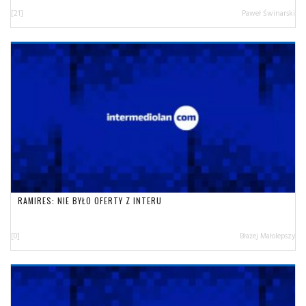
[21]
Paweł Świnarski
RAMIRES: NIE BYŁO OFERTY Z INTERU
[0]
Błażej Małolepszy