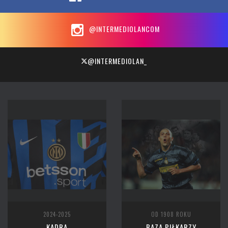
@INTERMEDIOLANCOM
@INTERMEDIOLAN_
2024-2025
OD 1908 ROKU
KADRA
BAZA PIŁKARZY