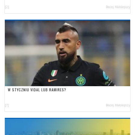
[2]
Błażej Małolepszy
W STYCZNIU VIDAL LUB RAMIRES?
[7]
Błażej Małolepszy