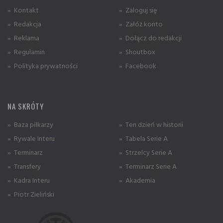
» Kontakt
» Zaloguj się
» Redakcja
» Załóż konto
» Reklama
» Dołącz do redakcji
» Regulamin
» Shoutbox
» Polityka prywatności
» Facebook
NA SKRÓTY
» Baza piłkarzy
» Ten dzień w historii
» Rywale Interu
» Tabela Serie A
» Terminarz
» Strzelcy Serie A
» Transfery
» Terminarz Serie A
» Kadra Interu
» Akademia
» Piotr Zieliński