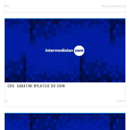
[4]
Błażej Małolepszy
CDS: SABATINI WYLATUJE DO CHIN
[1]
Guarin