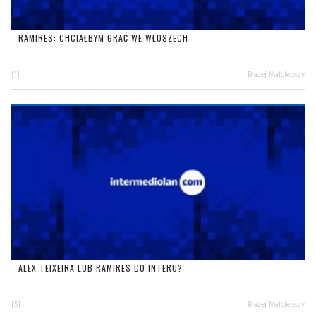
RAMIRES: CHCIAŁBYM GRAĆ WE WŁOSZECH
[1]
Błażej Małolepszy
ALEX TEIXEIRA LUB RAMIRES DO INTERU?
[5]
Błażej Małolepszy