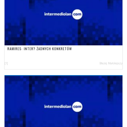
RAMIRES: INTER? ŻADNYCH KONKRETÓW
[1]
Błażej Małolepszy