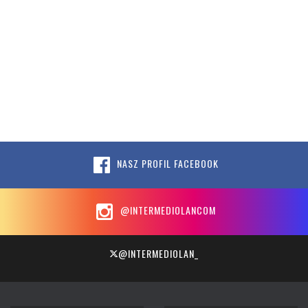
NASZ PROFIL FACEBOOK
@INTERMEDIOLANCOM
@INTERMEDIOLAN_