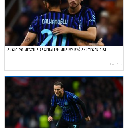
SUCIC PO MECZU Z ARSENALEM: MUSIMY BYĆ SKUTECZNIEJSI
[0]
NerioCorsi