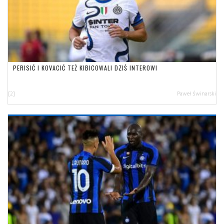
PERISIĆ I KOVACIĆ TEŻ KIBICOWALI DZIŚ INTEROWI
[2]
Paweł Świnarski