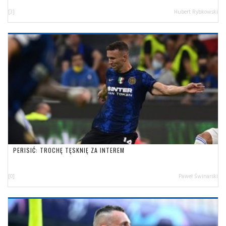
[3]
Hubert Rybkowski
PERISIĆ: TROCHĘ TĘSKNIĘ ZA INTEREM
[0]
Paweł Świnarski