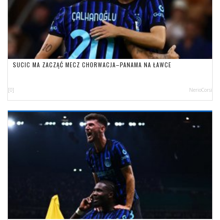
SUCIC MA ZACZĄĆ MECZ CHORWACJA–PANAMA NA ŁAWCE
[0]
NerioCorsi