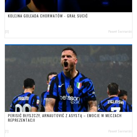
KOLEJNA GOLEADA CHORWATÓW - GRAŁ SUCIĆ
[0]
Paweł Świnarski
PERISIĆ BŁYSZCZY, ARNAUTOVIĆ Z ASYSTĄ – EMOCJE W MECZACH
REPREZENTACJI
[1]
Paweł Świnarski