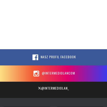
NASZ PROFIL FACEBOOK
@INTERMEDIOLANCOM
@INTERMEDIOLAN_