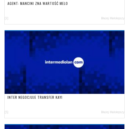
AGENT: MANCINI ZNA WARTOŚĆ MELO
[3]
Błażej Małolepszy
INTER NEGOCJUJE TRANSFER KAYI
[5]
Błażej Małolepszy