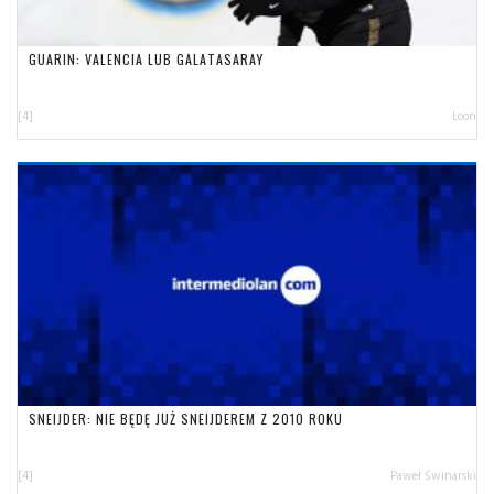
GUARIN: VALENCIA LUB GALATASARAY
[4]
Loon
SNEIJDER: NIE BĘDĘ JUŻ SNEIJDEREM Z 2010 ROKU
[4]
Paweł Świnarski