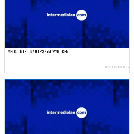
MELO: INTER NAJLEPSZYM WYBOREM
[3]
Błażej Małolepszy