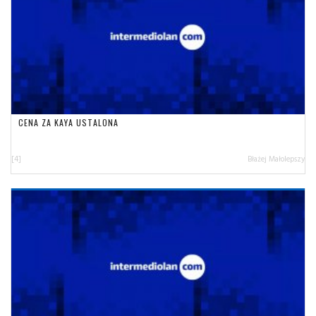
CENA ZA KAYA USTALONA
[4]
Błażej Małolepszy