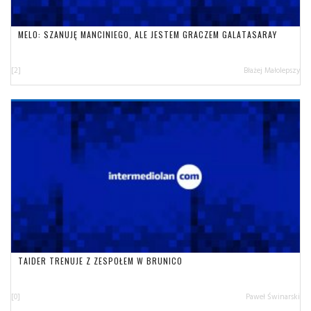
MELO: SZANUJĘ MANCINIEGO, ALE JESTEM GRACZEM GALATASARAY
[2]
Błażej Małolepszy
TAIDER TRENUJE Z ZESPOŁEM W BRUNICO
[0]
Paweł Świnarski