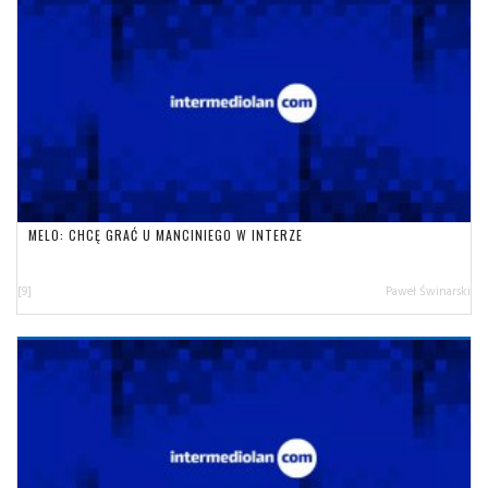
MELO: CHCĘ GRAĆ U MANCINIEGO W INTERZE
[9]
Paweł Świnarski