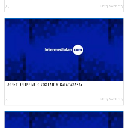
[19]
Błażej Małolepszy
AGENT: FELIPE MELO ZOSTAJE W GALATASARAY
[2]
Błażej Małolepszy