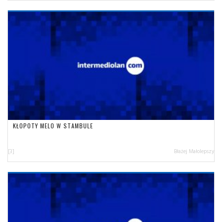
KŁOPOTY MELO W STAMBULE
[3]
Błażej Małolepszy