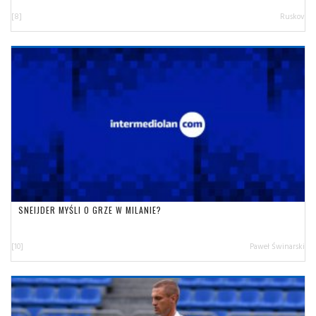
[8]
Ruskov
SNEIJDER MYŚLI O GRZE W MILANIE?
[10]
Paweł Świnarski