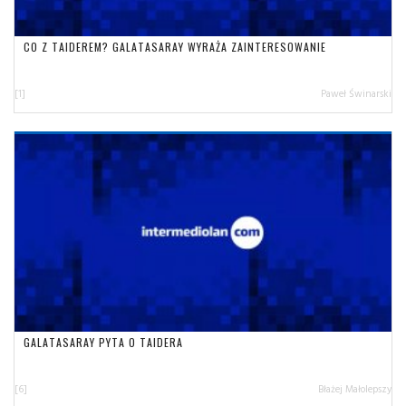
CO Z TAIDEREM? GALATASARAY WYRAŻA ZAINTERESOWANIE
[1]
Paweł Świnarski
GALATASARAY PYTA O TAIDERA
[6]
Błażej Małolepszy