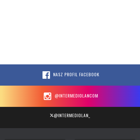
NASZ PROFIL FACEBOOK
@INTERMEDIOLANCOM
@INTERMEDIOLAN_