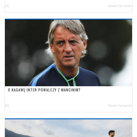
[4]
Paweł Świnarski
O KAGAWĘ INTER POWALCZY Z MANCINIM?
[6]
Paweł Świnarski