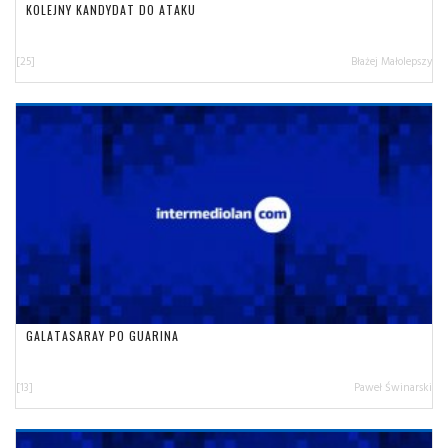
KOLEJNY KANDYDAT DO ATAKU
[25]
Błażej Małolepszy
GALATASARAY PO GUARINA
[13]
Paweł Świnarski