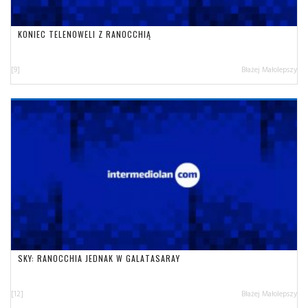
KONIEC TELENOWELI Z RANOCCHIĄ
[9]
Błażej Małolepszy
SKY: RANOCCHIA JEDNAK W GALATASARAY
[12]
Błażej Małolepszy