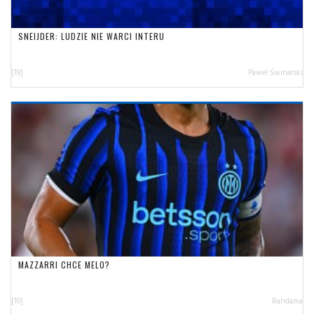
SNEIJDER: LUDZIE NIE WARCI INTERU
[19]
Paweł Świnarski
MAZZARRI CHCE MELO?
[10]
Randama