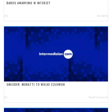
BAROS AWARYJNIE W INTERZE?
[8]
Randama
SNEIJDER: MORATTI TO WIELKI CZŁOWIEK
[3]
Paweł Świnarski