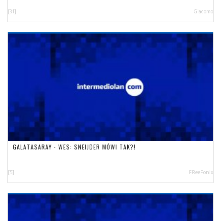
[31]
Giacomo
GALATASARAY - WES: SNEIJDER MÓWI TAK?!
[5]
FReeFonix