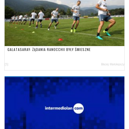
GALATASARAY: ŻĄDANIA RANOCCHII BYŁY ŚMIESZNE
[5]
Błażej Małolepszy