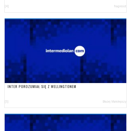
[4]
fragresist
INTER POROZUMIAŁ SIĘ Z WELLINGTONEM
[5]
Błażej Małolepszy