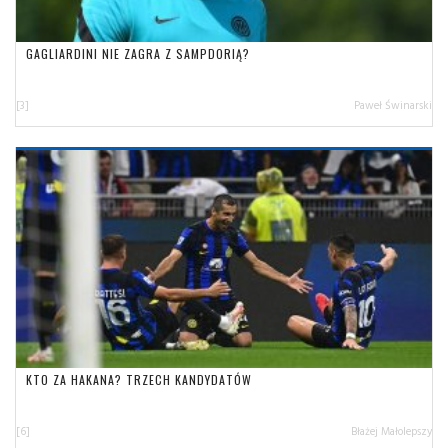
GAGLIARDINI NIE ZAGRA Z SAMPDORIĄ?
[3]
Paweł Świnarski
KTO ZA HAKANA? TRZECH KANDYDATÓW
[6]
Błażej Małolepszy