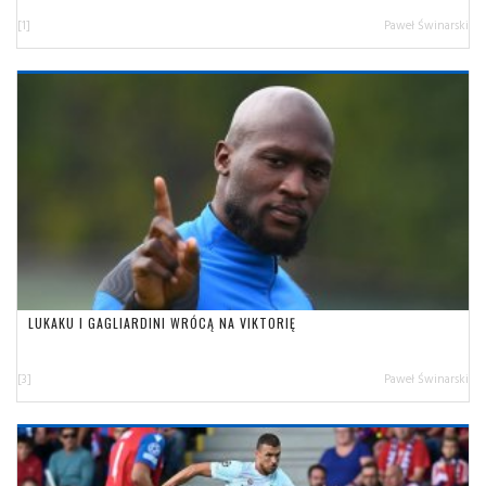
[1]
Paweł Świnarski
LUKAKU I GAGLIARDINI WRÓCĄ NA VIKTORIĘ
[3]
Paweł Świnarski