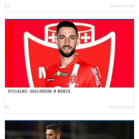
[17]
Paweł Świnarski
OFICJALNIE: GAGLIARDINI W MONZIE
[9]
Paweł Świnarski