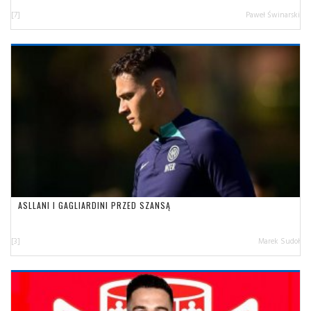
[7]
Paweł Świnarski
ASLLANI I GAGLIARDINI PRZED SZANSĄ
[3]
Marek Sudoł