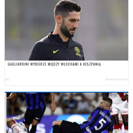
GAGLIARDINI WYBIERZE MIĘDZY WŁOCHAMI A HISZPANIĄ
[4]
Paweł Świnarski