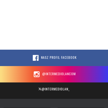
NASZ PROFIL FACEBOOK
@INTERMEDIOLANCOM
@INTERMEDIOLAN_