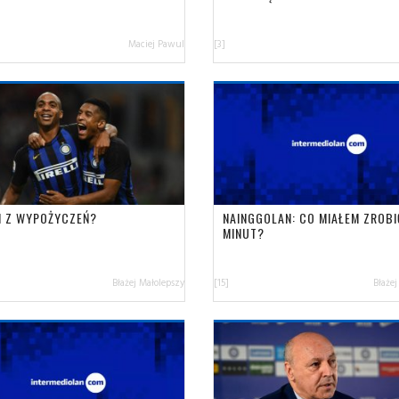
Maciej Pawul
[3]
N Z WYPOŻYCZEŃ?
NAINGGOLAN: CO MIAŁEM ZROBI
MINUT?
Błażej Małolepszy
[15]
Błażej