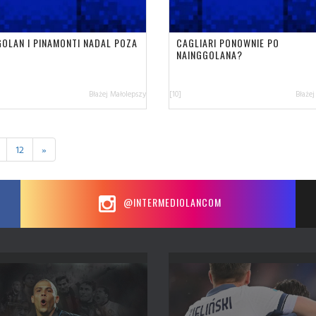
GOLAN I PINAMONTI NADAL POZA
CAGLIARI PONOWNIE PO
NAINGGOLANA?
Błażej Małolepszy
[10]
Błażej
12
»
@INTERMEDIOLANCOM