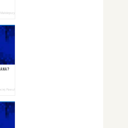
 Małolepszy
LANA?
ciej Pawul