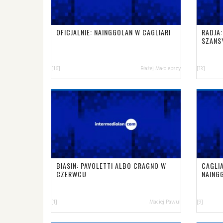
OFICJALNIE: NAINGGOLAN W CAGLIARI
RADJA:
SZANS
[16]
Błażej Małolepszy
[13]
BIASIN: PAVOLETTI ALBO CRAGNO W
CAGLI
CZERWCU
NAINGG
[1]
Maciej Pawul
[9]