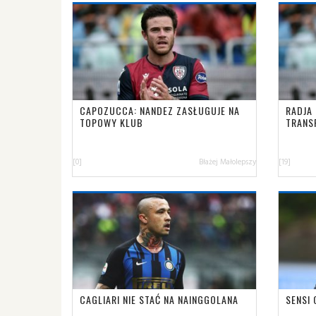
CAPOZUCCA: NANDEZ ZASŁUGUJE NA
RADJA 
TOPOWY KLUB
TRANS
[0]
Błażej Małolepszy
[19]
CAGLIARI NIE STAĆ NA NAINGGOLANA
SENSI