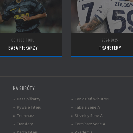
OD 1908 ROKU
2024-2025
BAZA PIŁKARZY
TRANSFERY
NA SKRÓTY
» Baza piłkarzy
» Ten dzień w historii
» Rywale Interu
» Tabela Serie A
» Terminarz
» Strzelcy Serie A
» Transfery
» Terminarz Serie A
» Kadra Interu
» Akademia