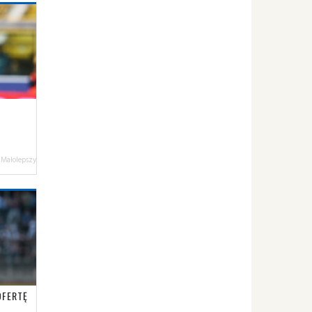
 Małolepszy
OFERTĘ