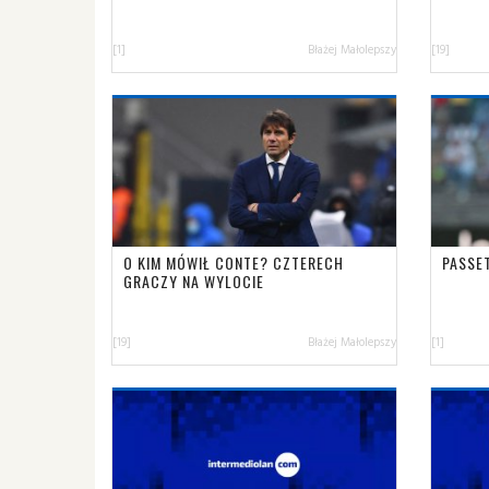
[1]
Błażej Małolepszy
[19]
O KIM MÓWIŁ CONTE? CZTERECH
PASSET
GRACZY NA WYLOCIE
[19]
Błażej Małolepszy
[1]