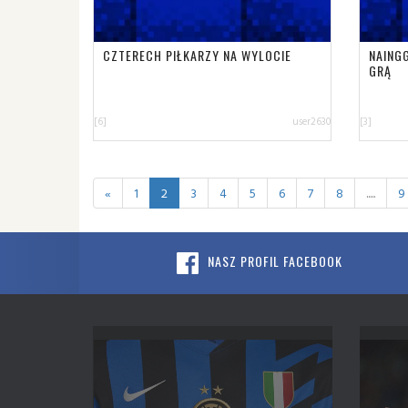
CZTERECH PIŁKARZY NA WYLOCIE
NAING
GRĄ
[6]
user2630
[3]
«
1
2
3
4
5
6
7
8
.....
9
NASZ PROFIL FACEBOOK