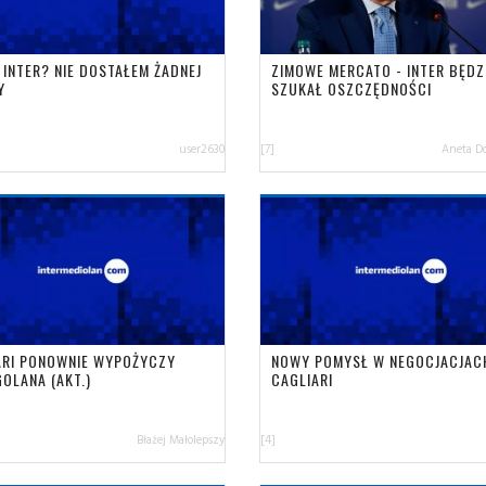
 INTER? NIE DOSTAŁEM ŻADNEJ
ZIMOWE MERCATO - INTER BĘDZ
Y
SZUKAŁ OSZCZĘDNOŚCI
user2630
[7]
Aneta D
ARI PONOWNIE WYPOŻYCZY
NOWY POMYSŁ W NEGOCJACJAC
OLANA (AKT.)
CAGLIARI
Błażej Małolepszy
[4]