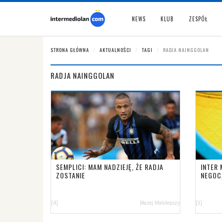
NEWS
KLUB
ZESPÓŁ
STRONA GŁÓWNA
AKTUALNOŚCI
TAGI
RADJA NAINGGOLAN
RADJA NAINGGOLAN
SEMPLICI: MAM NADZIEJĘ, ŻE RADJA
INTER 
ZOSTANIE
NEGOC
[4]
Błażej Małolepszy
[3]