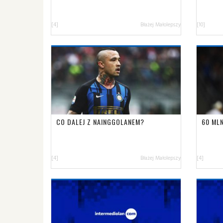
[4]
Błażej Małolepszy
[10]
CO DALEJ Z NAINGGOLANEM?
60 ML
[4]
Błażej Małolepszy
[4]