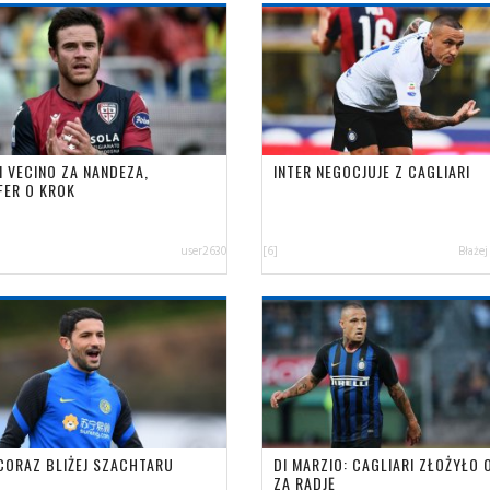
I VECINO ZA NANDEZA,
INTER NEGOCJUJE Z CAGLIARI
FER O KROK
user2630
[6]
Błażej
 CORAZ BLIŻEJ SZACHTARU
DI MARZIO: CAGLIARI ZŁOŻYŁO 
ZA RADJĘ