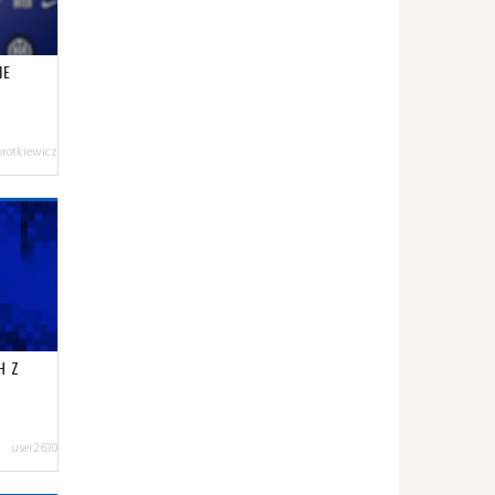
IE
orotkiewicz
H Z
user2630