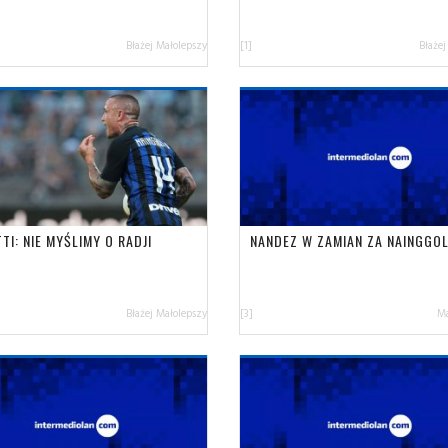
Błażej Małolepszy
[1]
Błażej
TI: NIE MYŚLIMY O RADJI
NANDEZ W ZAMIAN ZA NAINGGO
Błażej Małolepszy
[3]
Ma