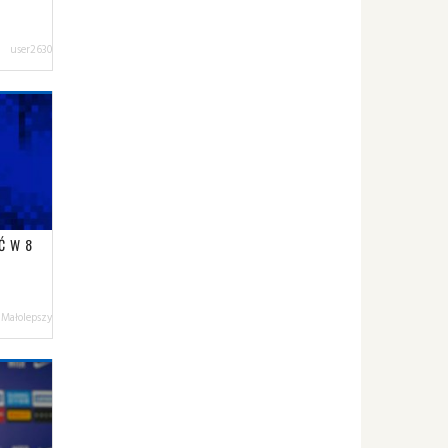
user2630
Ć W 8
 Małolepszy