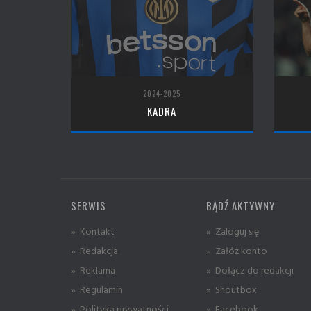
2024-2025
KADRA
SERWIS
BĄDŹ AKTYWNY
» Kontakt
» Zaloguj się
» Redakcja
» Załóż konto
» Reklama
» Dołącz do redakcji
» Regulamin
» Shoutbox
» Polityka prywatności
» Facebook