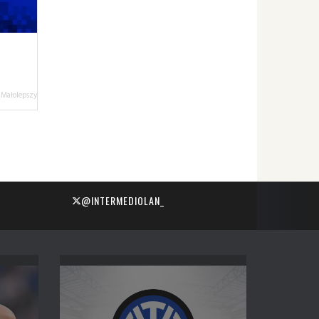
 Małolepszy
@INTERMEDIOLAN_