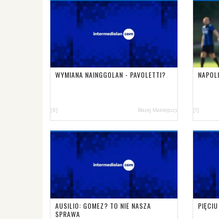
WYMIANA NAINGGOLAN - PAVOLETTI?
NAPOL
[8]
Błażej Małolepszy
[1]
AUSILIO: GOMEZ? TO NIE NASZA
PIĘCIU
SPRAWA