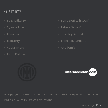
NA SKRÓTY
» Baza piłkarzy
» Ten dzień w historii
» Rywale Interu
» Tabela Serie A
» Terminarz
» Strzelcy Serie A
» Transfery
» Terminarz Serie A
» Kadra Interu
» Akademia
» Piotr Zieliński
© Copyright © 2002-2026 intermediolan.com Nieoficjalny serwis klubu Inter
Mediolan. Wszelkie prawa zastrzeżone.
Realizacja:
Planar