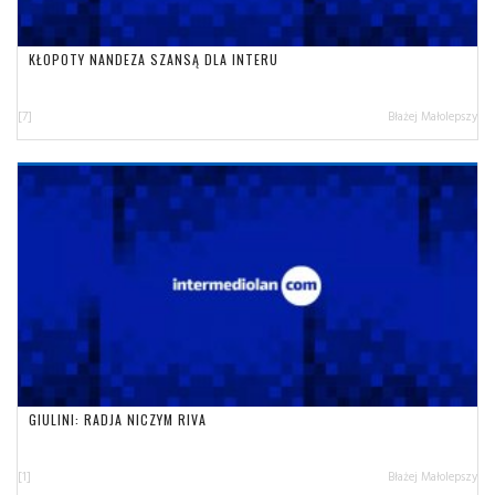
KŁOPOTY NANDEZA SZANSĄ DLA INTERU
[7]
Błażej Małolepszy
GIULINI: RADJA NICZYM RIVA
[1]
Błażej Małolepszy