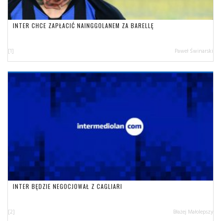
INTER CHCE ZAPŁACIĆ NAINGGOLANEM ZA BARELLĘ
[1]
Paweł Świnarski
INTER BĘDZIE NEGOCJOWAŁ Z CAGLIARI
[2]
Błażej Małolepszy