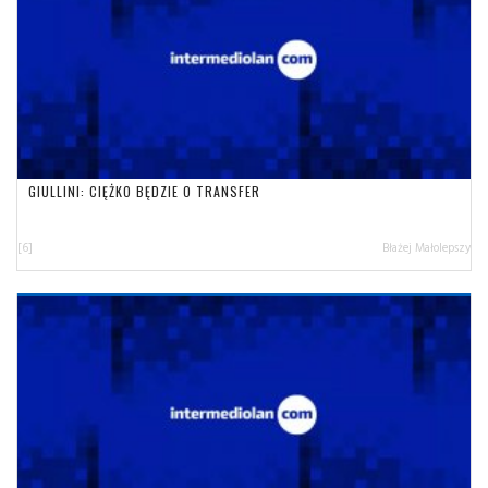
GIULLINI: CIĘŻKO BĘDZIE O TRANSFER
[6]
Błażej Małolepszy