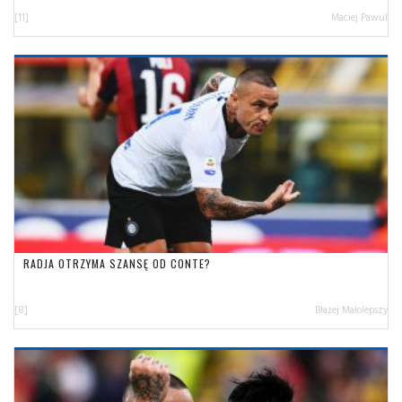
[11]
Maciej Pawul
RADJA OTRZYMA SZANSĘ OD CONTE?
[8]
Błażej Małolepszy