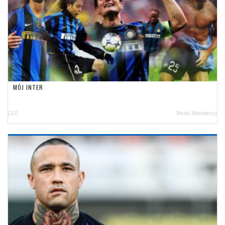
MÓJ INTER
[22]
Błażej Małolepszy