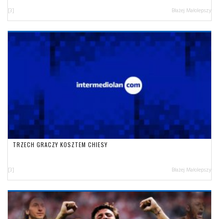
[3]
Błażej Małolepszy
TRZECH GRACZY KOSZTEM CHIESY
[3]
Błażej Małolepszy