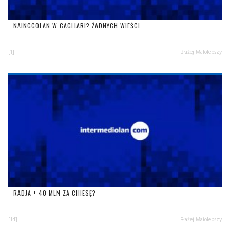
NAINGGOLAN W CAGLIARI? ŻADNYCH WIEŚCI
[1]
Błażej Małolepszy
RADJA + 40 MLN ZA CHIESĘ?
[14]
Błażej Małolepszy