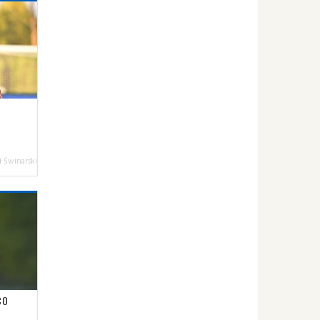
 Świnarski
CO