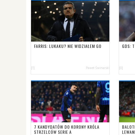
FARRIS: LUKAKU? NIE WIDZIAŁEM GO
GDS: 
[1]
Paweł Świnarski
[0]
7 KANDYDATÓW DO KORONY KRÓLA
BALOT
STRZELCÓW SERIE A
LEWAN