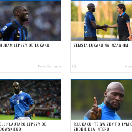
THURAM LEPSZY OD LUKAKU
ZEMSTA LUKAKU NA INZAGHIM
Paweł Świnarski
[12]
Paweł
ELLI: LAUTARO LEPSZY OD
R.LUKAKU: TE GWIZDY PO TYM 
DOWSKIEGO
ZROBIŁ DLA INTERU