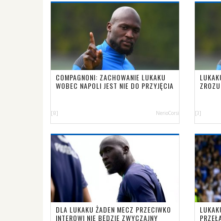
COMPAGNONI: ZACHOWANIE LUKAKU
LUKAK
WOBEC NAPOLI JEST NIE DO PRZYJĘCIA
ZROZU
[8]
NerioCorsi
[3]
DLA LUKAKU ŻADEN MECZ PRZECIWKO
LUKAK
INTEROWI NIE BĘDZIE ZWYCZAJNY
PRZEŁ