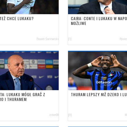
 TEŻ CHCE LUKAKU?
CAIRA: CONTE I LUKAKU W NAPO
MOŻLIWE
Paweł Świnarski
[1]
Paweł
TA: LUKAKU MÓGŁ GRAĆ Z
THURAM LEPSZY NIŻ DZEKO I L
RO I THURAMEM
inter00
[0]
M