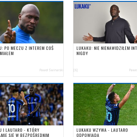
U: PO MECZU Z INTEREM COŚ
LUKAKU: NIE NIENAWIDZIŁEM IN
MIAŁEM
NIGDY
Paweł Świnarski
[6]
Paweł
U I LAUTARO - KTÓRY
LUKAKU WZYWA - LAUTARO
AMIE SIĘ W BEZPOŚREDNIM
ODPOWIADA