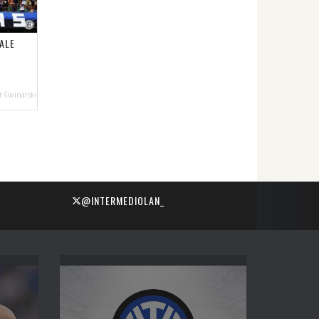
ALE
 Świnarski
@INTERMEDIOLAN_