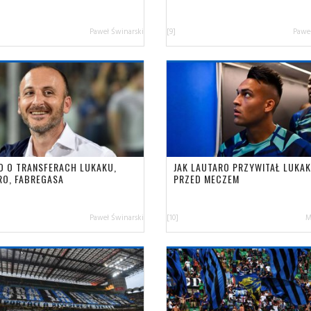
Paweł Świnarski
[9]
Paweł
IO O TRANSFERACH LUKAKU,
JAK LAUTARO PRZYWITAŁ LUKA
RO, FABREGASA
PRZED MECZEM
Paweł Świnarski
[10]
M