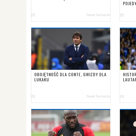
POJED
[0]
Paweł Świnarski
[0]
OBOJĘTNOŚĆ DLA CONTE, GWIZDY DLA
HISTO
LUKAKU
LAUTA
[0]
Paweł Świnarski
[4]