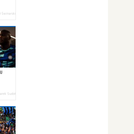
 Świnarski
KU
arek Sudoł