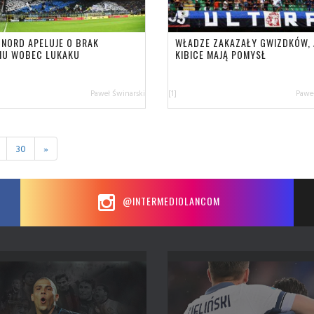
 NORD APELUJE O BRAK
WŁADZE ZAKAZAŁY GWIZDKÓW, 
MU WOBEC LUKAKU
KIBICE MAJĄ POMYSŁ
Paweł Świnarski
[1]
Paweł
30
»
@INTERMEDIOLANCOM