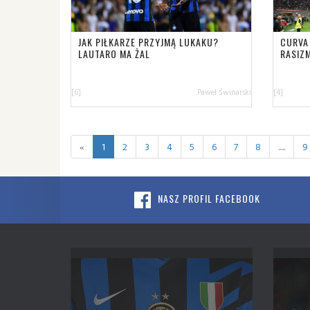
JAK PIŁKARZE PRZYJMĄ LUKAKU?
CURVA
LAUTARO MA ŻAL
RASIZ
[6]
Paweł Świnarski
[4]
«
1
2
3
4
5
6
7
8
.....
9
NASZ PROFIL FACEBOOK