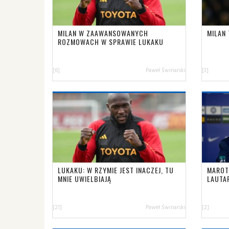
MILAN W ZAAWANSOWANYCH
MILAN
ROZMOWACH W SPRAWIE LUKAKU
[6]
Paweł Świnarski
[3]
LUKAKU: W RZYMIE JEST INACZEJ, TU
MAROT
MNIE UWIELBIAJĄ
LAUTA
[21]
Paweł Świnarski
[2]