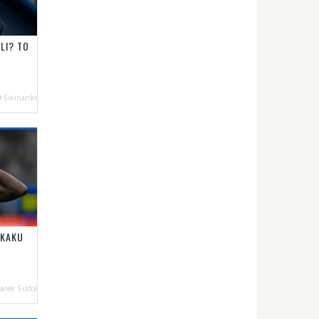
LI? TO
 Świnarski
UKAKU
arek Sudoł