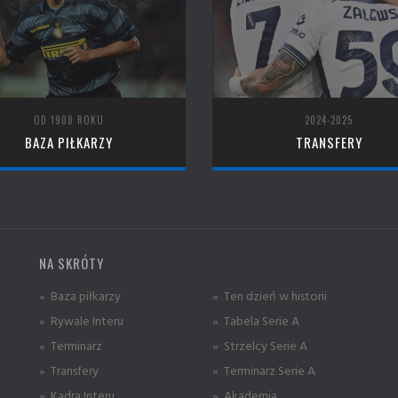
OD 1908 ROKU
2024-2025
BAZA PIŁKARZY
TRANSFERY
NA SKRÓTY
» Baza piłkarzy
» Ten dzień w historii
» Rywale Interu
» Tabela Serie A
» Terminarz
» Strzelcy Serie A
» Transfery
» Terminarz Serie A
» Kadra Interu
» Akademia