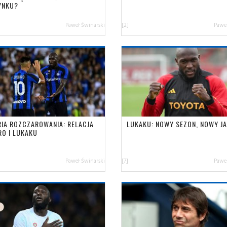
YNKU?
Paweł Świnarski
[2]
Paweł
RIA ROZCZAROWANIA: RELACJA
LUKAKU: NOWY SEZON, NOWY JA
RO I LUKAKU
Paweł Świnarski
[7]
Paweł