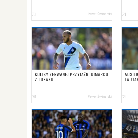
[3]
Paweł Świnarski
[2]
KULISY ZERWANEJ PRZYJAŹNI DIMARCO
AUSIL
Z LUKAKU
LAUTA
[6]
Paweł Świnarski
[0]