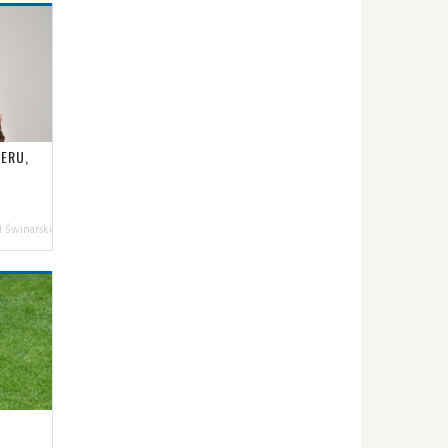
TERU,
 Świnarski