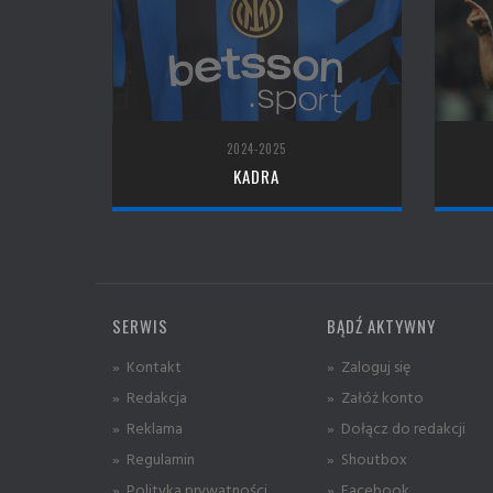
2024-2025
KADRA
SERWIS
BĄDŹ AKTYWNY
» Kontakt
» Zaloguj się
» Redakcja
» Załóż konto
» Reklama
» Dołącz do redakcji
» Regulamin
» Shoutbox
» Polityka prywatności
» Facebook