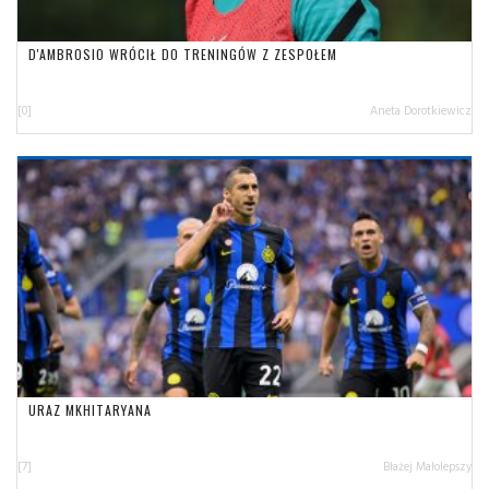
D'AMBROSIO WRÓCIŁ DO TRENINGÓW Z ZESPOŁEM
[0]
Aneta Dorotkiewicz
URAZ MKHITARYANA
[7]
Błażej Małolepszy