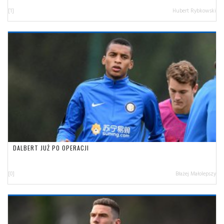
[1]
Hubert Rybkowski
DALBERT JUŻ PO OPERACJI
[0]
Błażej Małolepszy