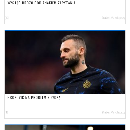
WYSTĘP BROZO POD ZNAKIEM ZAPYTANIA
[6]
Błażej Małolepszy
BROZOVIĆ MA PROBLEM Z ŁYDKĄ
[1]
Błażej Małolepszy