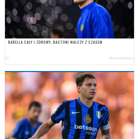
BARELLA CAŁY I ZDROWY, BASTONI WALCZY Z CZASEM
[1]
Błażej Małolepszy