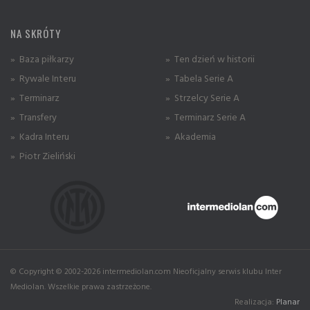
NA SKRÓTY
» Baza piłkarzy
» Ten dzień w historii
» Rywale Interu
» Tabela Serie A
» Terminarz
» Strzelcy Serie A
» Transfery
» Terminarz Serie A
» Kadra Interu
» Akademia
» Piotr Zieliński
© Copyright © 2002-2026 intermediolan.com Nieoficjalny serwis klubu Inter
Mediolan. Wszelkie prawa zastrzeżone.
Realizacja:
Planar