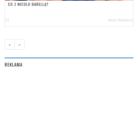
CO Z NICOLO BARELLĄ?
[3]
Błażej Małolepszy
«
»
REKLAMA