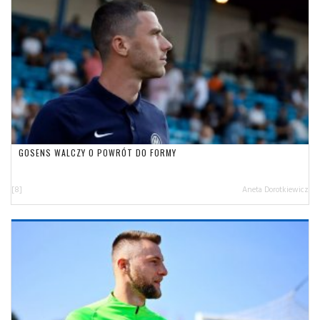
GOSENS WALCZY O POWRÓT DO FORMY
[8]
Aneta Dorotkiewicz