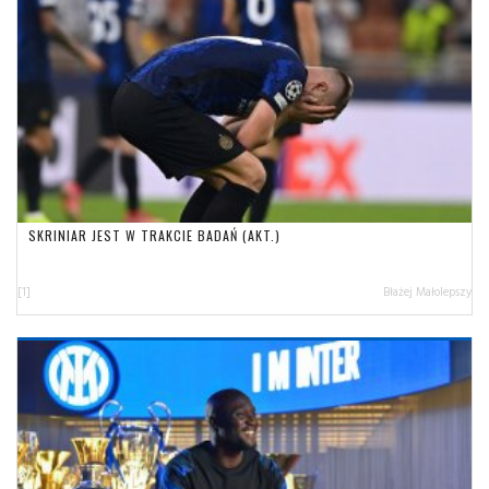
SKRINIAR JEST W TRAKCIE BADAŃ (AKT.)
[1]
Błażej Małolepszy