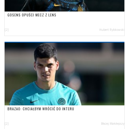
GOSENS OPUŚCI MECZ Z LENS
[2]
Hubert Rybkowski
BRAZAO: CHCIAŁBYM WRÓCIĆ DO INTERU
[2]
Błażej Małolepszy