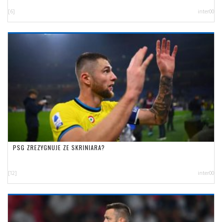
[6]
inter00
PSG ZREZYGNUJE ZE SKRINIARA?
[12]
inter00