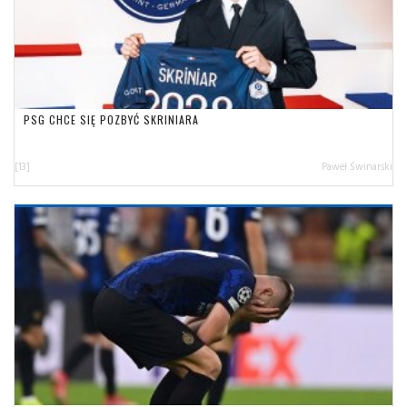
PSG CHCE SIĘ POZBYĆ SKRINIARA
[13]
Paweł Świnarski