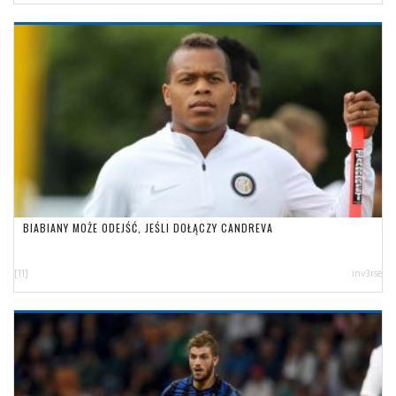
BIABIANY MOŻE ODEJŚĆ, JEŚLI DOŁĄCZY CANDREVA
[11]
inv3rse