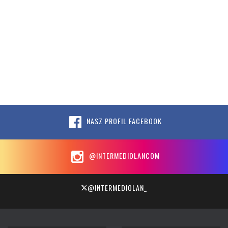
NASZ PROFIL FACEBOOK
@INTERMEDIOLANCOM
@INTERMEDIOLAN_