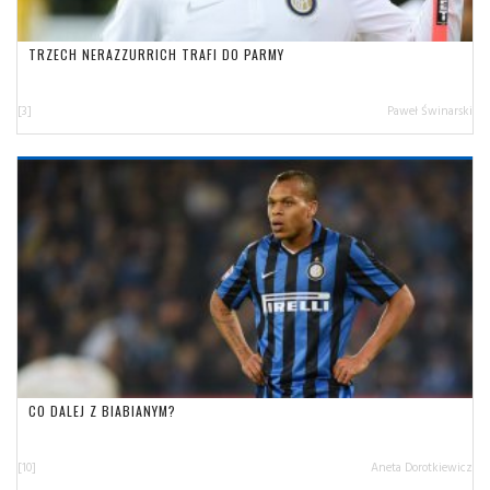
TRZECH NERAZZURRICH TRAFI DO PARMY
[3]
Paweł Świnarski
CO DALEJ Z BIABIANYM?
[10]
Aneta Dorotkiewicz