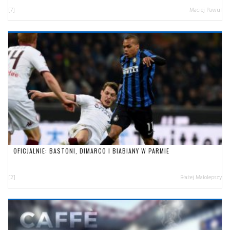
[7]
Maciej Pawul
OFICJALNIE: BASTONI, DIMARCO I BIABIANY W PARMIE
[2]
Błażej Małolepszy