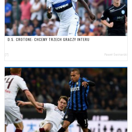
D.S. CROTONE: CHCEMY TRZECH GRACZY INTERU
[7]
Paweł Świnarski