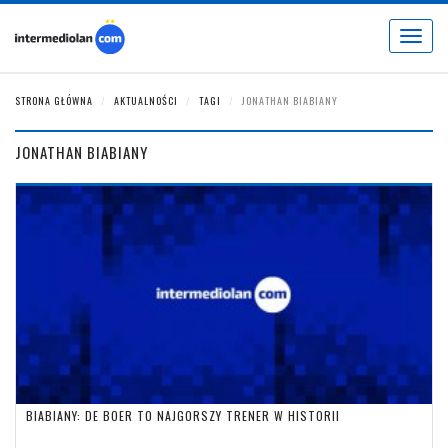
Toggle
navigat
STRONA GŁÓWNA
AKTUALNOŚCI
TAGI
JONATHAN BIABIANY
JONATHAN BIABIANY
BIABIANY: DE BOER TO NAJGORSZY TRENER W HISTORII