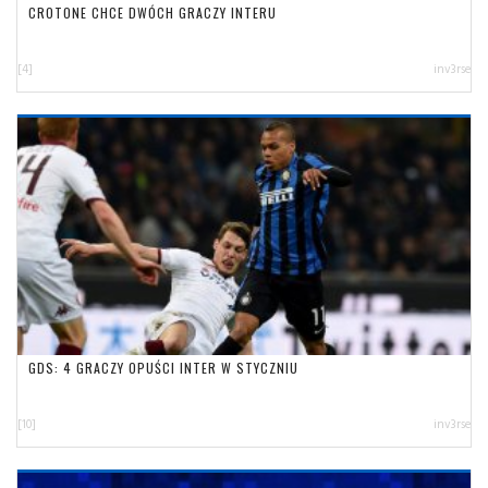
CROTONE CHCE DWÓCH GRACZY INTERU
[4]
inv3rse
GDS: 4 GRACZY OPUŚCI INTER W STYCZNIU
[10]
inv3rse