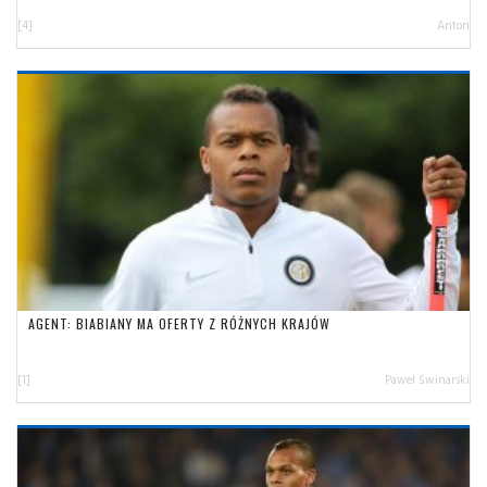
[4]
Anton
AGENT: BIABIANY MA OFERTY Z RÓŻNYCH KRAJÓW
[1]
Paweł Świnarski