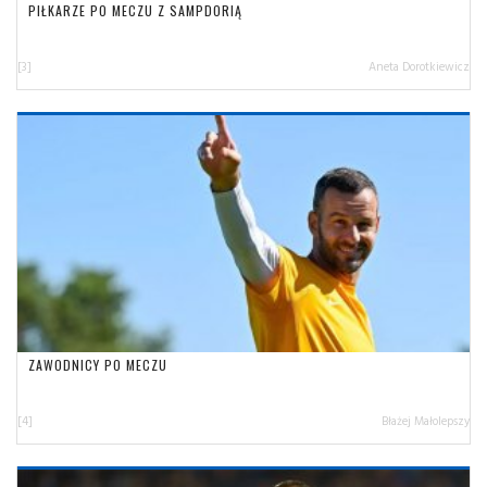
PIŁKARZE PO MECZU Z SAMPDORIĄ
[3]
Aneta Dorotkiewicz
ZAWODNICY PO MECZU
[4]
Błażej Małolepszy