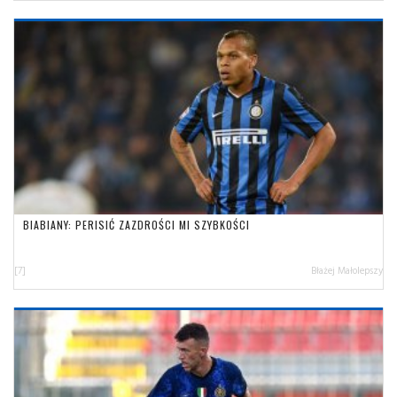
BIABIANY: PERISIĆ ZAZDROŚCI MI SZYBKOŚCI
[7]
Błażej Małolepszy