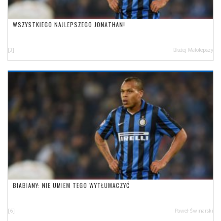
WSZYSTKIEGO NAJLEPSZEGO JONATHAN!
[3]
Błażej Małolepszy
BIABIANY: NIE UMIEM TEGO WYTŁUMACZYĆ
[6]
Paweł Świnarski