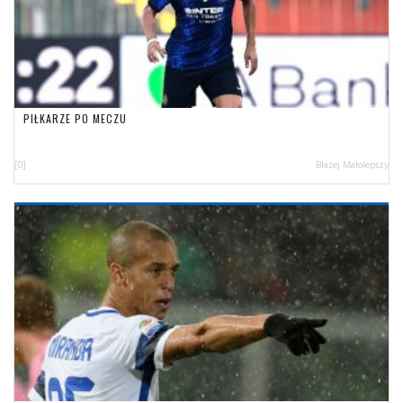
PIŁKARZE PO MECZU
[0]
Błażej Małolepszy