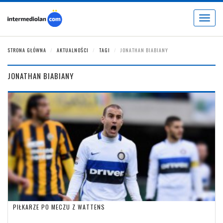
Toggle
navigat
STRONA GŁÓWNA
AKTUALNOŚCI
TAGI
JONATHAN BIABIANY
JONATHAN BIABIANY
PIŁKARZE PO MECZU Z WATTENS