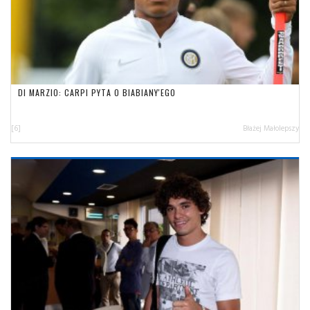
DI MARZIO: CARPI PYTA O BIABIANY'EGO
[6]
Błażej Małolepszy