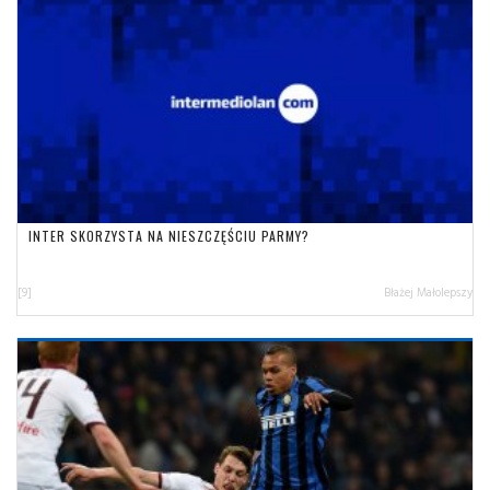
INTER SKORZYSTA NA NIESZCZĘŚCIU PARMY?
[9]
Błażej Małolepszy