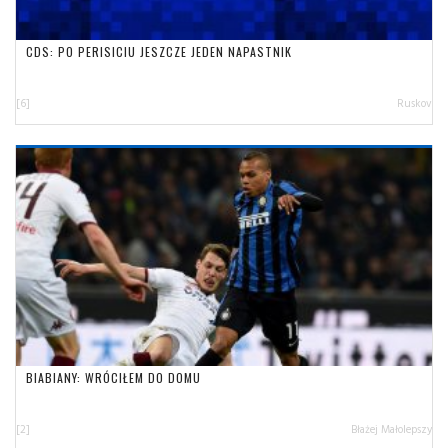
CDS: PO PERISICIU JESZCZE JEDEN NAPASTNIK
[6]
Ruskov
BIABIANY: WRÓCIŁEM DO DOMU
[2]
Błażej Małolepszy