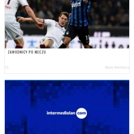
ZAWODNICY PO MECZU
[1]
Błażej Małolepszy