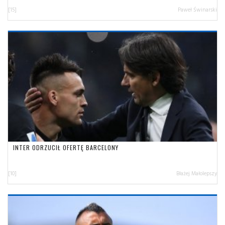
[15]
Paweł Świnarski
INTER ODRZUCIŁ OFERTĘ BARCELONY
[10]
Błażej Małolepszy