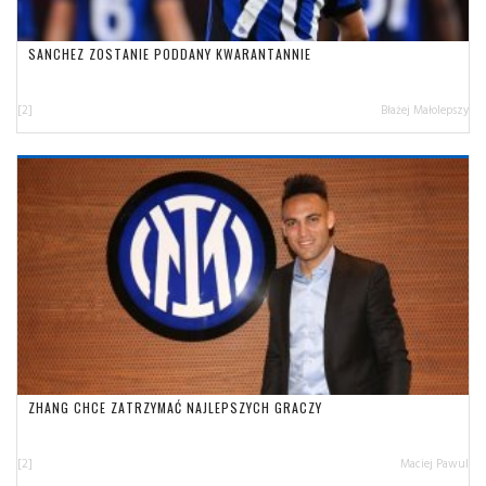
SANCHEZ ZOSTANIE PODDANY KWARANTANNIE
[2]
Błażej Małolepszy
ZHANG CHCE ZATRZYMAĆ NAJLEPSZYCH GRACZY
[2]
Maciej Pawul