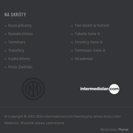
NA SKRÓTY
» Baza piłkarzy
» Ten dzień w historii
» Rywale Interu
» Tabela Serie A
» Terminarz
» Strzelcy Serie A
» Transfery
» Terminarz Serie A
» Kadra Interu
» Akademia
» Piotr Zieliński
© Copyright © 2002-2026 intermediolan.com Nieoficjalny serwis klubu Inter
Mediolan. Wszelkie prawa zastrzeżone.
Realizacja:
Planar