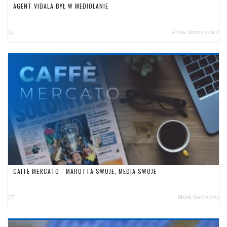
AGENT VIDALA BYŁ W MEDIOLANIE
[3]
Aneta Dorotkiewicz
CAFFE MERCATO - MAROTTA SWOJE, MEDIA SWOJE
[7]
Błażej Małolepszy