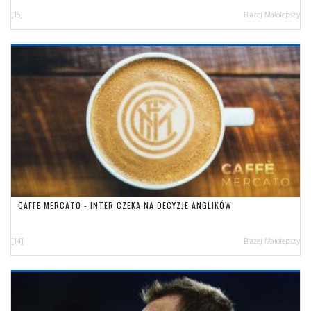
[15]
Błażej Małolepszy
CAFFE MERCATO - INTER CZEKA NA DECYZJE ANGLIKÓW
[14]
Błażej Małolepszy