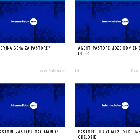
CYJNA CENA ZA PASTORE?
AGENT: PASTORE MOŻE ODMIENI
INTER
Błażej Małolepszy
[5]
Błażej
PASTORE ZASTĄPI JOAO MARIO?
PASTORE LUB VIDAL? TYLKO JA
ODEJDZIE