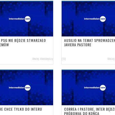
: PSG NIE BĘDZIE STWARZAŁO
AUSILIO NA TEMAT SPROWADZE
LEMÓW
JAVIERA PASTORE
Błażej Małolepszy
[13]
Błażej
RE CHCE TYLKO DO INTERU
CORREA I PASTORE, INTER BĘDZ
PRÓBOWAŁ DO KOŃCA