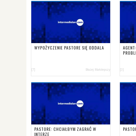
WYPOŻYCZENIE PASTORE SIĘ ODDALA
AGENT
PROB
[7]
Błażej Małolepszy
[3]
PASTORE: CHCIAŁBYM ZAGRAĆ W
PASTO
INTERZE