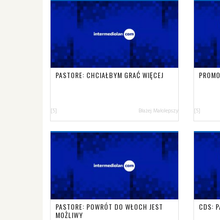
PASTORE: CHCIAŁBYM GRAĆ WIĘCEJ
PROMO
[5]
Błażej Małolepszy
[5]
PASTORE: POWRÓT DO WŁOCH JEST
CDS: 
MOŻLIWY