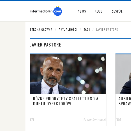
NEWS
KLUB
ZESPÓŁ
STRONA GŁÓWNA
AKTUALNOŚCI
TAGI
JAVIER PASTORE
JAVIER PASTORE
RÓŻNE PRIORYTETY SPALLETTIEGO A
AUSIL
DUETU DYREKTORÓW
SPRAW
[7]
Paweł Świnarski
[18]