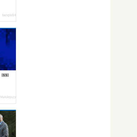
bangla84
 INNI
 Małolepszy