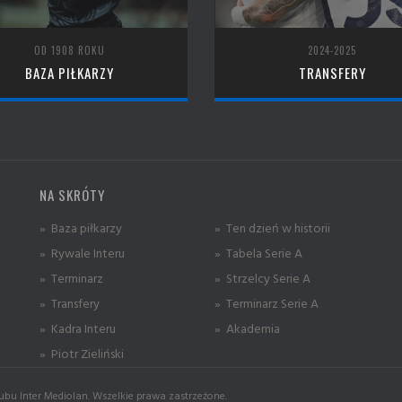
OD 1908 ROKU
2024-2025
BAZA PIŁKARZY
TRANSFERY
NA SKRÓTY
» Baza piłkarzy
» Ten dzień w historii
» Rywale Interu
» Tabela Serie A
» Terminarz
» Strzelcy Serie A
» Transfery
» Terminarz Serie A
» Kadra Interu
» Akademia
» Piotr Zieliński
ubu Inter Mediolan. Wszelkie prawa zastrzeżone.