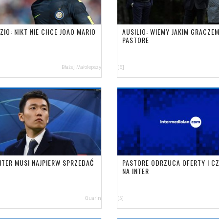
ZIO: NIKT NIE CHCE JOAO MARIO
AUSILIO: WIEMY JAKIM GRACZEM
PASTORE
Błażej Małolepszy
[6]
INTER MUSI NAJPIERW SPRZEDAĆ
PASTORE ODRZUCA OFERTY I C
NA INTER
Guarin
[5]