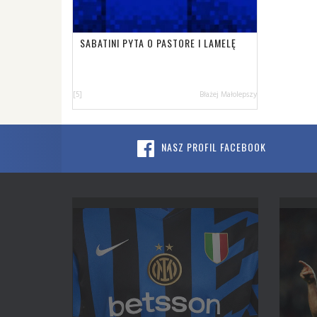
SABATINI PYTA O PASTORE I LAMELĘ
[5]
Błażej Małolepszy
NASZ PROFIL FACEBOOK