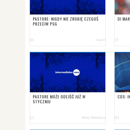
PASTORE: NIGDY NIE ZROBIĘ CZEGOŚ
DI MAR
PRZECIW PSG
[0]
Guarin
[7]
PASTORE MOŻE ODEJŚĆ JUŻ W
CDS: 
STYCZNIU
[2]
Błażej Małolepszy
[8]