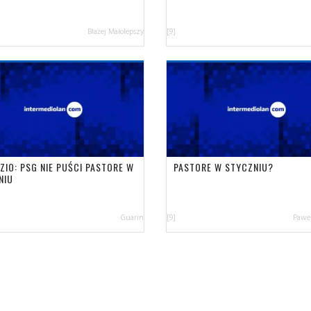
Błażej Małolepszy
[9]
ZIO: PSG NIE PUŚCI PASTORE W
PASTORE W STYCZNIU?
NIU
Guarin
[9]
Paweł