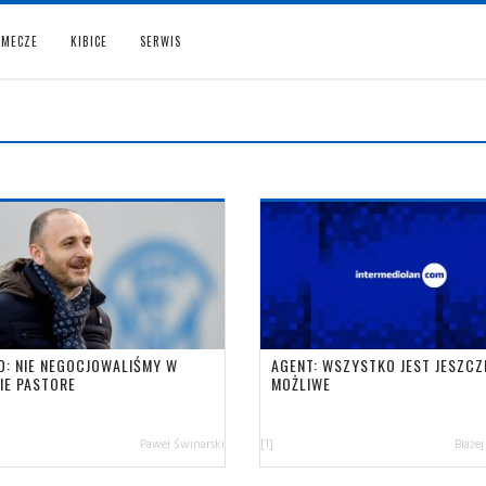
MECZE
KIBICE
SERWIS
IO: NIE NEGOCJOWALIŚMY W
AGENT: WSZYSTKO JEST JESZCZ
IE PASTORE
MOŻLIWE
Paweł Świnarski
[1]
Błażej