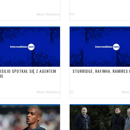
Błażej Małolepszy
[11]
USILIO SPOTKAŁ SIĘ Z AGENTEM
STURRIDGE, RAFINHA, RAMIRES I
RE
Błażej Małolepszy
[3]
Błażej