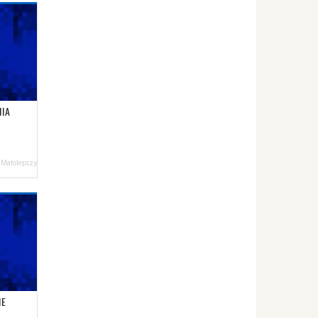
NIA
 Małolepszy
IE