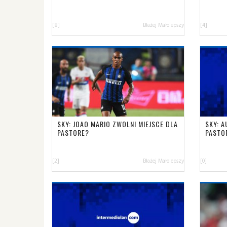
[8]
Błażej Małolepszy
[4]
SKY: JOAO MARIO ZWOLNI MIEJSCE DLA
SKY: A
PASTORE?
PASTO
[2]
Błażej Małolepszy
[0]