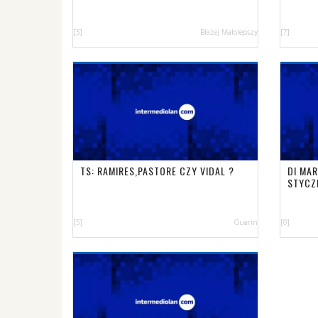
[5]
Błażej Małolepszy
[7]
TS: RAMIRES,PASTORE CZY VIDAL ?
DI MAR
STYCZ
[5]
Guarin
[0]