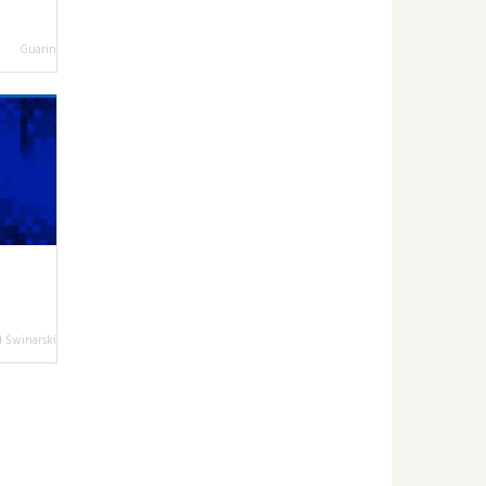
Guarin
 Świnarski