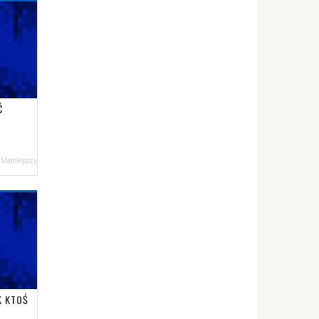
Ć
 Małolepszy
K KTOŚ