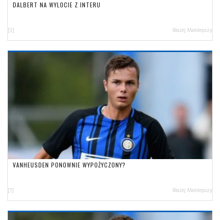
DALBERT NA WYLOCIE Z INTERU
[3]
Błażej Małolepszy
VANHEUSDEN PONOWNIE WYPOŻYCZONY?
[1]
Błażej Małolepszy