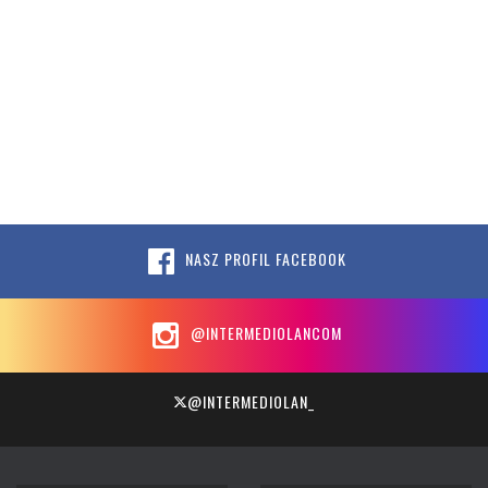
NASZ PROFIL FACEBOOK
@INTERMEDIOLANCOM
@INTERMEDIOLAN_