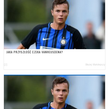
JAKA PRZYSZŁOŚĆ CZEKA VANHEUSDENA?
[2]
Błażej Małolepszy