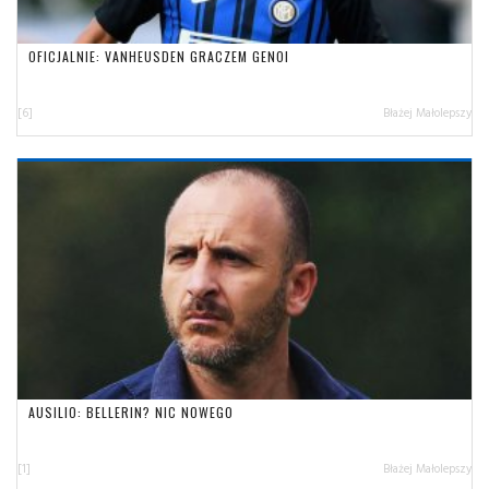
OFICJALNIE: VANHEUSDEN GRACZEM GENOI
[6]
Błażej Małolepszy
AUSILIO: BELLERIN? NIC NOWEGO
[1]
Błażej Małolepszy