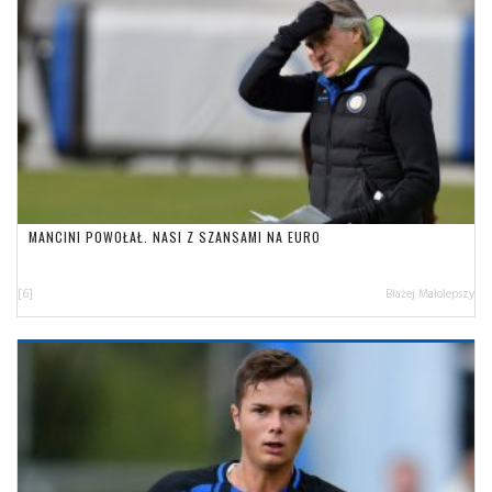
MANCINI POWOŁAŁ. NASI Z SZANSAMI NA EURO
[6]
Błażej Małolepszy