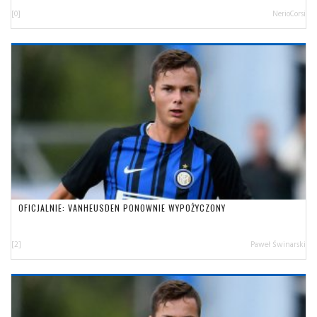
[0]
NerioCorsi
OFICJALNIE: VANHEUSDEN PONOWNIE WYPOŻYCZONY
[2]
Paweł Świnarski