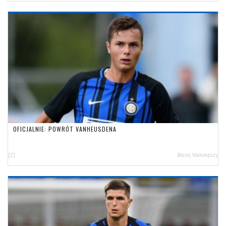
OFICJALNIE: POWRÓT VANHEUSDENA
[2]
Błażej Małolepszy