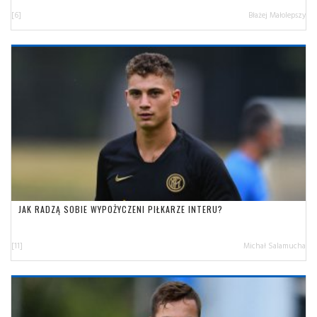
[6]
Błażej Małolepszy
JAK RADZĄ SOBIE WYPOŻYCZENI PIŁKARZE INTERU?
[11]
Michał Salamucha