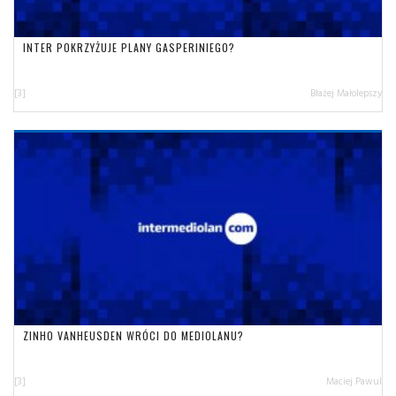
INTER POKRZYŻUJE PLANY GASPERINIEGO?
[3]
Błażej Małolepszy
ZINHO VANHEUSDEN WRÓCI DO MEDIOLANU?
[3]
Maciej Pawul