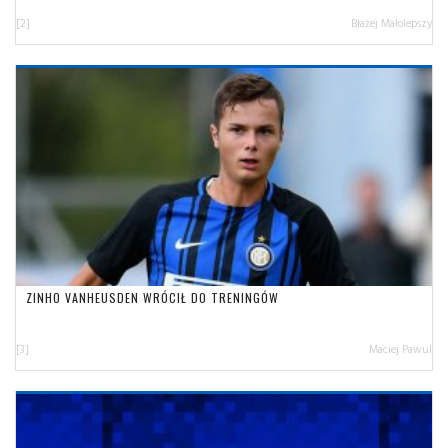
[2]
Błażej Małolepszy
ZINHO VANHEUSDEN WRÓCIŁ DO TRENINGÓW
[3]
Maciej Pawul