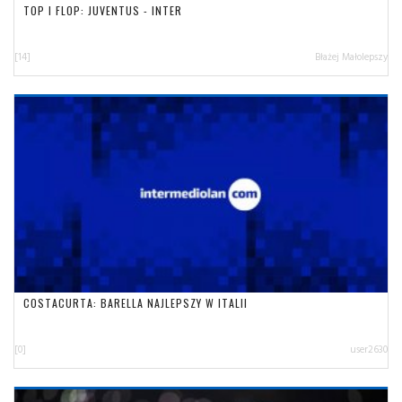
TOP I FLOP: JUVENTUS - INTER
[14]
Błażej Małolepszy
COSTACURTA: BARELLA NAJLEPSZY W ITALII
[0]
user2630