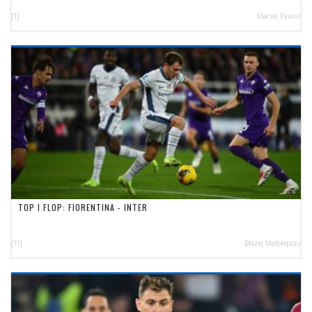
[1]
Maciej Pawul
TOP I FLOP: FIORENTINA - INTER
[11]
Błażej Małolepszy