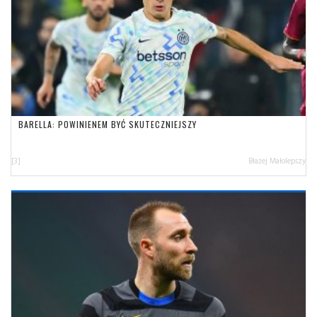
BARELLA: POWINIENEM BYĆ SKUTECZNIEJSZY
[3]
Błażej Małolepszy