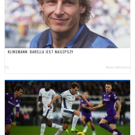
KLINSMANN: BARELLA JEST NAJLEPSZY
[0]
Błażej Małolepszy