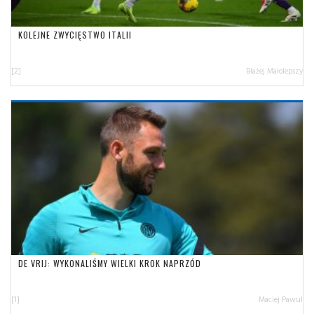
KOLEJNE ZWYCIĘSTWO ITALII
[2]
Błażej Małolepszy
DE VRIJ: WYKONALIŚMY WIELKI KROK NAPRZÓD
[1]
Maciej Pawul