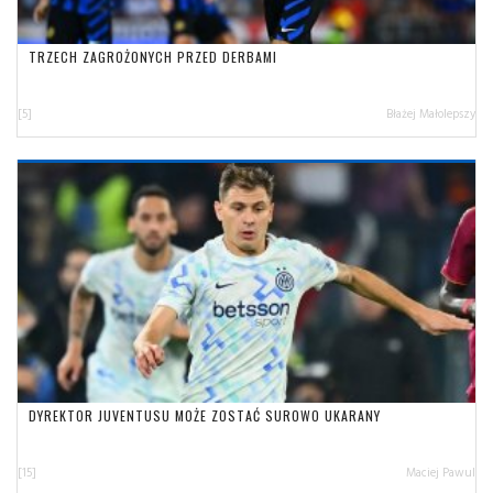
TRZECH ZAGROŻONYCH PRZED DERBAMI
[5]
Błażej Małolepszy
DYREKTOR JUVENTUSU MOŻE ZOSTAĆ SUROWO UKARANY
[15]
Maciej Pawul