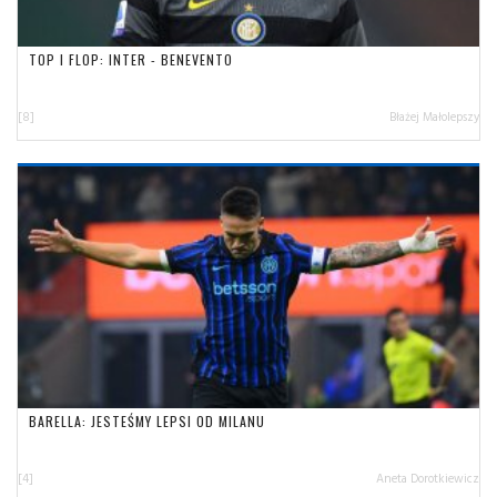
TOP I FLOP: INTER - BENEVENTO
[8]
Błażej Małolepszy
BARELLA: JESTEŚMY LEPSI OD MILANU
[4]
Aneta Dorotkiewicz