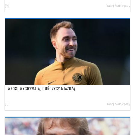
[9]
Błażej Małolepszy
WŁOSI WYGRYWAJĄ, DUŃCZYCY MIAŻDŻĄ
[1]
Błażej Małolepszy