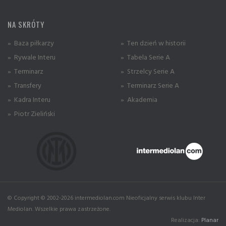
NA SKRÓTY
» Baza piłkarzy
» Ten dzień w historii
» Rywale Interu
» Tabela Serie A
» Terminarz
» Strzelcy Serie A
» Transfery
» Terminarz Serie A
» Kadra Interu
» Akademia
» Piotr Zieliński
© Copyright © 2002-2026 intermediolan.com Nieoficjalny serwis klubu Inter
Mediolan. Wszelkie prawa zastrzeżone.
Realizacja:
Planar