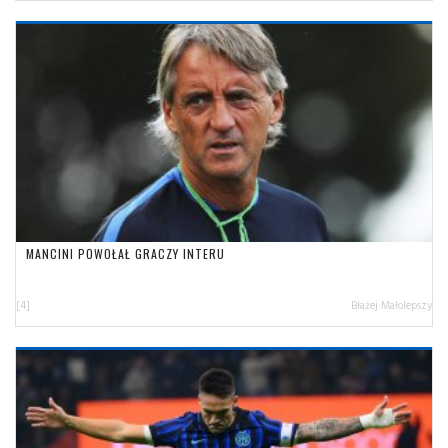
MANCINI POWOŁAŁ GRACZY INTERU
[4]
Błażej Małolepszy