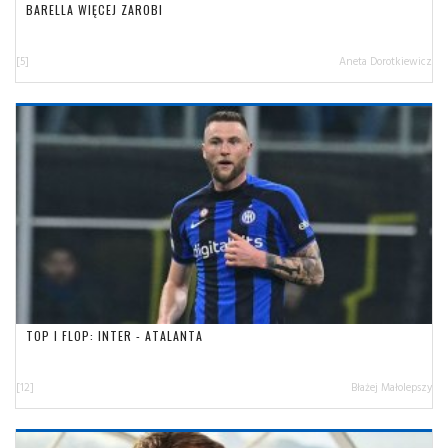
BARELLA WIĘCEJ ZAROBI
[5]
Aneta Dorotkiewicz
TOP I FLOP: INTER - ATALANTA
[12]
Błażej Małolepszy