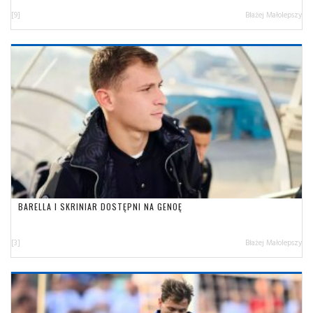
[9]
Błażej Małolepszy
BARELLA I SKRINIAR DOSTĘPNI NA GENOĘ
[3]
Błażej Małolepszy