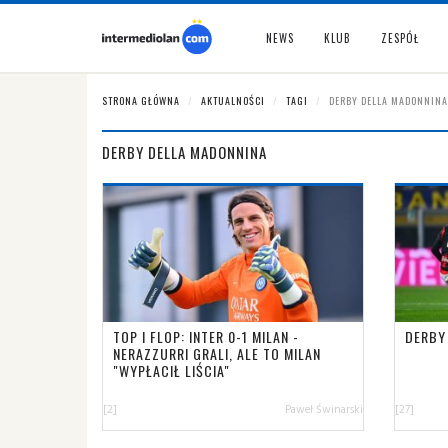
NEWS
KLUB
ZESPÓŁ
STRONA GŁÓWNA
AKTUALNOŚCI
TAGI
DERBY DELLA MADONNINA
DERBY DELLA MADONNINA
TOP I FLOP: INTER 0-1 MILAN -
DERBY
NERAZZURRI GRALI, ALE TO MILAN
"WYPŁACIŁ LIŚCIA"
[2]
Paweł Świnarski
[27]