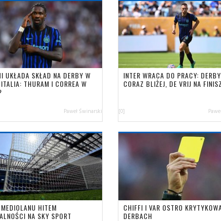
HI UKŁADA SKŁAD NA DERBY W
INTER WRACA DO PRACY: DERBY
ITALIA: THURAM I CORREA W
CORAZ BLIŻEJ, DE VRIJ NA FINIS
?
Paweł Świnarski
[0]
Paweł
 MEDIOLANU HITEM
CHIFFI I VAR OSTRO KRYTYKOW
ALNOŚCI NA SKY SPORT
DERBACH