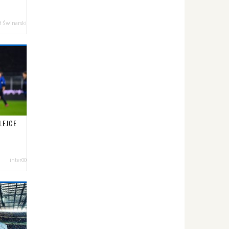
 Świnarski
LEJCE
inter00