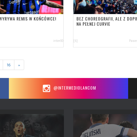
 WYRYWA REMIS W KOŃCÓWCE!
BEZ CHOREOGRAFII, ALE Z DOPI
NA PEŁNEJ CURVIE
inter00
[6]
Paweł
16
»
@INTERMEDIOLANCOM