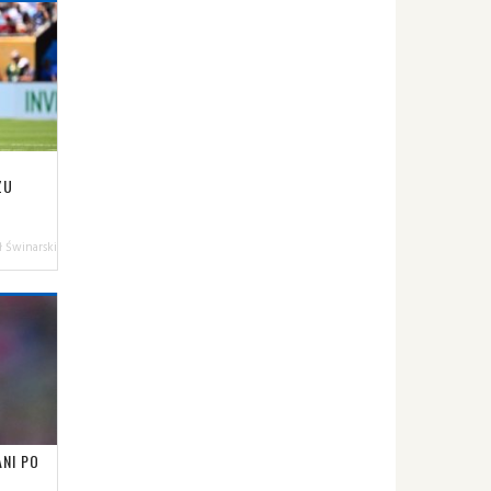
ZU
 Świnarski
ANI PO