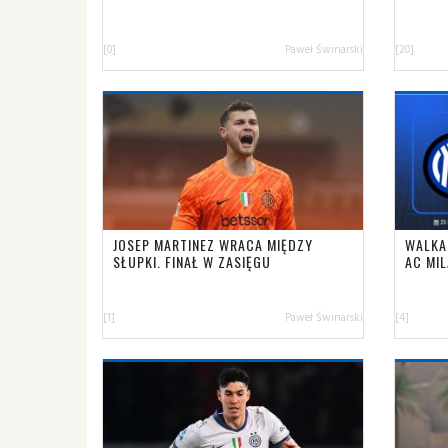
[0]
Paweł Świnarski
[20]
JOSEP MARTINEZ WRACA MIĘDZY
WALKA 
SŁUPKI. FINAŁ W ZASIĘGU
AC MI
[1]
Paweł Świnarski
[4]