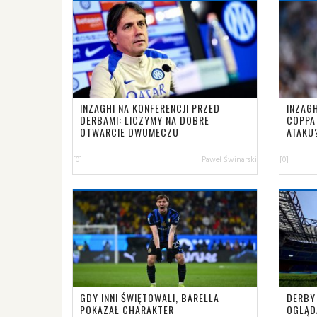
INZAGHI NA KONFERENCJI PRZED
INZAG
DERBAMI: LICZYMY NA DOBRE
COPPA 
OTWARCIE DWUMECZU
ATAKU
[0]
Paweł Świnarski
[0]
GDY INNI ŚWIĘTOWALI, BARELLA
DERBY
POKAZAŁ CHARAKTER
OGLĄD