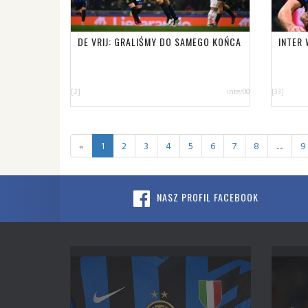
DE VRIJ: GRALIŚMY DO SAMEGO KOŃCA
INTER
[2]
inter00
[33]
«
1
2
3
4
5
6
7
8
.....
9
NASZ PROFIL FACEBOOK