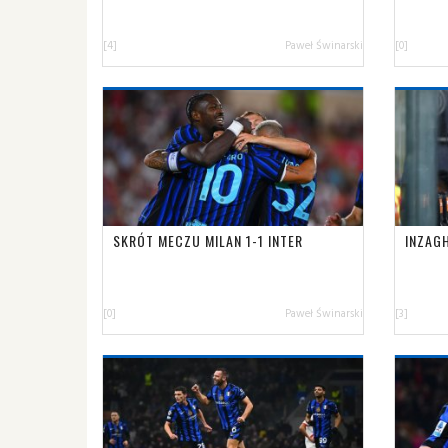
[4]
Paweł Świnarski
[0]
SKRÓT MECZU MILAN 1-1 INTER
INZAGH
[0]
Paweł Świnarski
[3]