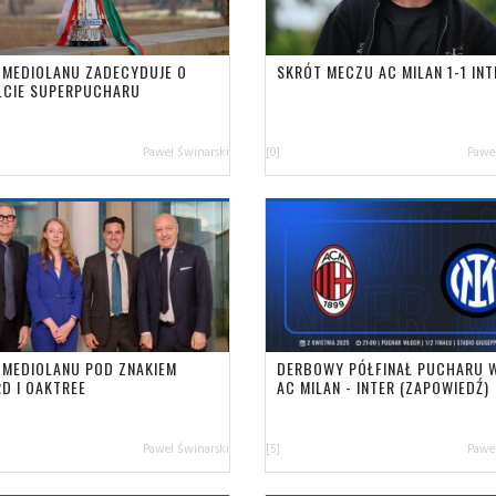
 MEDIOLANU ZADECYDUJE O
SKRÓT MECZU AC MILAN 1-1 INT
ŁCIE SUPERPUCHARU
Paweł Świnarski
[0]
Paweł
 MEDIOLANU POD ZNAKIEM
DERBOWY PÓŁFINAŁ PUCHARU 
RD I OAKTREE
AC MILAN - INTER (ZAPOWIEDŹ)
Paweł Świnarski
[5]
Paweł