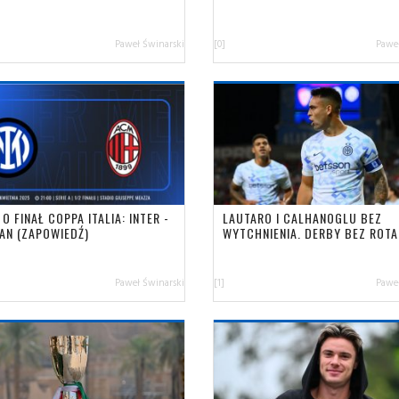
Paweł Świnarski
[0]
Paweł
O FINAŁ COPPA ITALIA: INTER -
LAUTARO I CALHANOGLU BEZ
LAN (ZAPOWIEDŹ)
WYTCHNIENIA. DERBY BEZ ROTA
Paweł Świnarski
[1]
Paweł