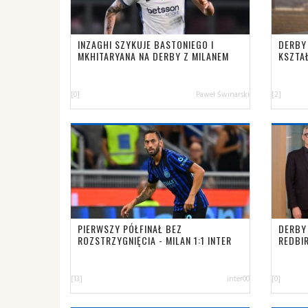
INZAGHI SZYKUJE BASTONIEGO I
DERBY
MKHITARYANA NA DERBY Z MILANEM
KSZTA
[0]
Paweł Świnarski
[2]
PIERWSZY PÓŁFINAŁ BEZ
DERBY
ROZSTRZYGNIĘCIA - MILAN 1:1 INTER
REDBI
[13]
inter00
[0]