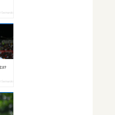
 Świnarski
CJI?
 Świnarski