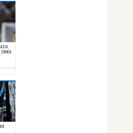
BACH,
 ZNIKA
 Świnarski
IE: