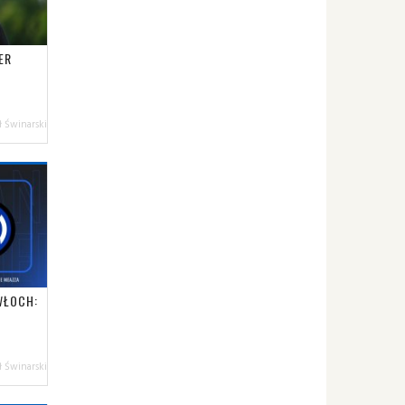
ER
 Świnarski
WŁOCH:
 Świnarski