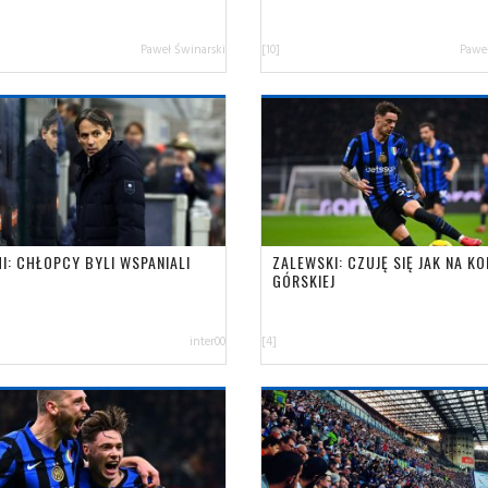
Paweł Świnarski
[10]
Paweł
I: CHŁOPCY BYLI WSPANIALI
ZALEWSKI: CZUJĘ SIĘ JAK NA KO
GÓRSKIEJ
inter00
[4]