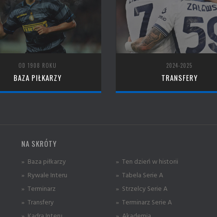
OD 1908 ROKU
2024-2025
BAZA PIŁKARZY
TRANSFERY
NA SKRÓTY
» Baza piłkarzy
» Ten dzień w historii
» Rywale Interu
» Tabela Serie A
» Terminarz
» Strzelcy Serie A
» Transfery
» Terminarz Serie A
» Kadra Interu
» Akademia