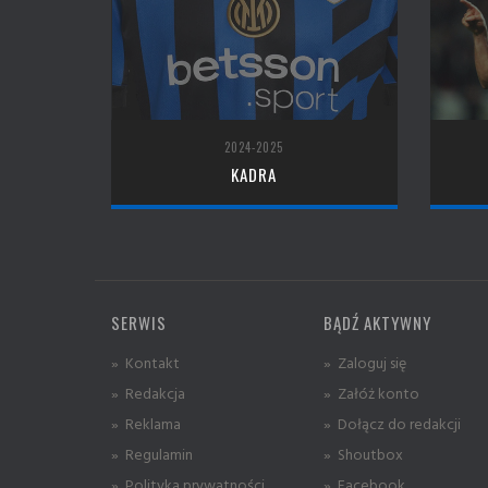
2024-2025
KADRA
SERWIS
BĄDŹ AKTYWNY
» Kontakt
» Zaloguj się
» Redakcja
» Załóż konto
» Reklama
» Dołącz do redakcji
» Regulamin
» Shoutbox
» Polityka prywatności
» Facebook