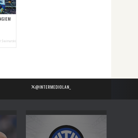
NGIEM
 Świnarski
@INTERMEDIOLAN_