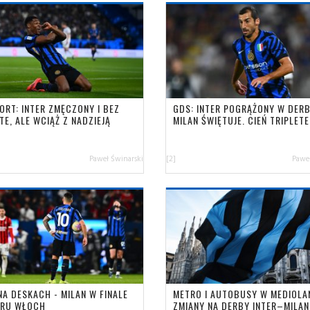
ORT: INTER ZMĘCZONY I BEZ
GDS: INTER POGRĄŻONY W DER
TE, ALE WCIĄŻ Z NADZIEJĄ
MILAN ŚWIĘTUJE. CIEŃ TRIPLETE
Paweł Świnarski
[2]
Paweł
NA DESKACH - MILAN W FINALE
METRO I AUTOBUSY W MEDIOLAN
RU WŁOCH
ZMIANY NA DERBY INTER–MILAN