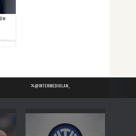
KÓW
 Małolepszy
@INTERMEDIOLAN_