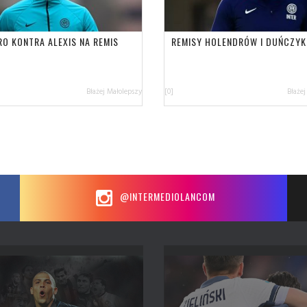
RO KONTRA ALEXIS NA REMIS
REMISY HOLENDRÓW I DUŃCZY
Błażej Małolepszy
[0]
Błażej
@INTERMEDIOLANCOM