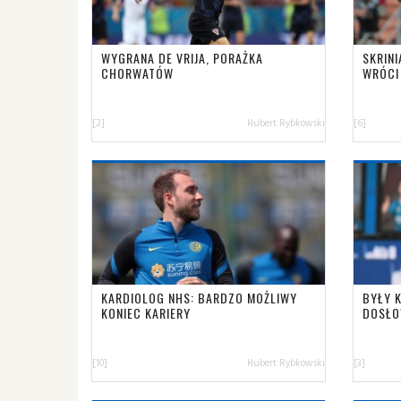
WYGRANA DE VRIJA, PORAŻKA
SKRINI
CHORWATÓW
WRÓCI
[2]
Hubert Rybkowski
[6]
KARDIOLOG NHS: BARDZO MOŻLIWY
BYŁY 
KONIEC KARIERY
DOSŁO
[10]
Hubert Rybkowski
[3]