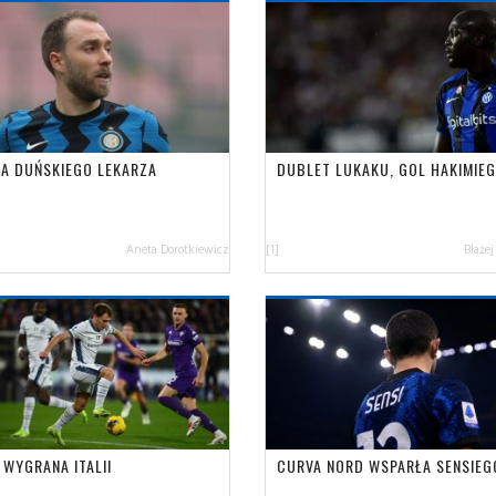
JA DUŃSKIEGO LEKARZA
DUBLET LUKAKU, GOL HAKIMIE
Aneta Dorotkiewicz
[1]
Błażej
 WYGRANA ITALII
CURVA NORD WSPARŁA SENSIEG