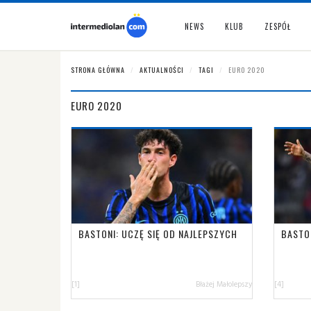
NEWS
KLUB
ZESPÓŁ
STRONA GŁÓWNA
AKTUALNOŚCI
TAGI
EURO 2020
EURO 2020
BASTONI: UCZĘ SIĘ OD NAJLEPSZYCH
BASTO
[1]
Błażej Małolepszy
[4]