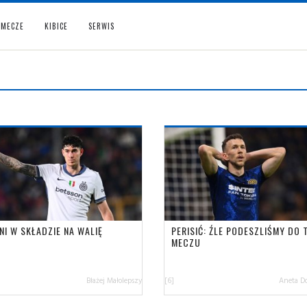
MECZE
KIBICE
SERWIS
NI W SKŁADZIE NA WALIĘ
PERISIĆ: ŹLE PODESZLIŚMY DO 
MECZU
Błażej Małolepszy
[6]
Aneta D