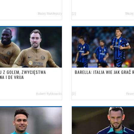
Błażej Małolepszy
[2]
Błażej
U Z GOLEM, ZWYCIĘSTWA
BARELLA: ITALIA WIE JAK GRAĆ
NA I DE VRIJA
Hubert Rybkowski
[3]
Paweł