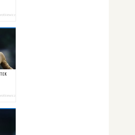
orotkiewicz
RTEK
orotkiewicz