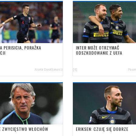
A PERISICIA, PORAŻKA
INTER MOŻE OTRZYMAĆ
CJI
ODSZKODOWANIE Z UEFA
Aneta Dorotkiewicz
[4]
Paweł
E ZWYCIĘSTWO WŁOCHÓW
ERIKSEN: CZUJĘ SIĘ DOBRZE