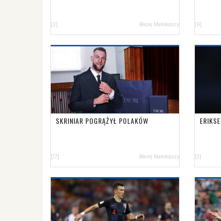
[2]
Błażej Małolepszy
[6]
SKRINIAR POGRĄŻYŁ POLAKÓW
ERIKSE
[17]
Błażej Małolepszy
[3]