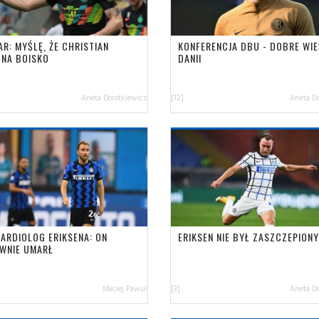
AR: MYŚLĘ, ŻE CHRISTIAN
KONFERENCJA DBU - DOBRE WIE
 NA BOISKO
DANII
Aneta Dorotkiewicz
[12]
Aneta D
KARDIOLOG ERIKSENA: ON
ERIKSEN NIE BYŁ ZASZCZEPIONY
WNIE UMARŁ
Maciej Pawul
[3]
Aneta D