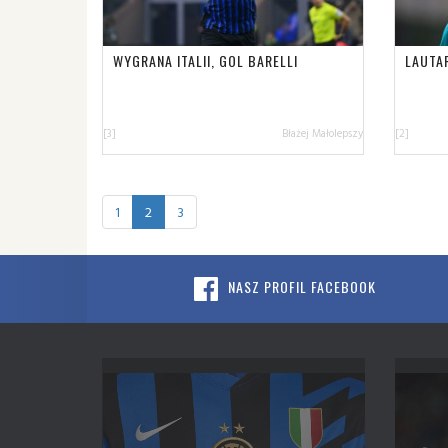
WYGRANA ITALII, GOL BARELLI
LAUTA
[3]
Błażej Małolepszy
[2]
1
2
3
NASZ PROFIL FACEBOOK