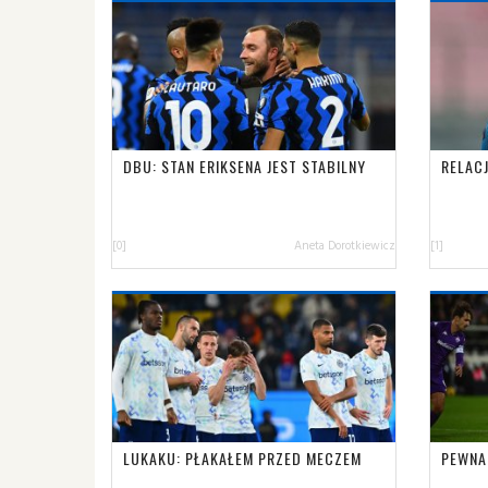
DBU: STAN ERIKSENA JEST STABILNY
RELAC
[0]
Aneta Dorotkiewicz
[1]
LUKAKU: PŁAKAŁEM PRZED MECZEM
PEWNA