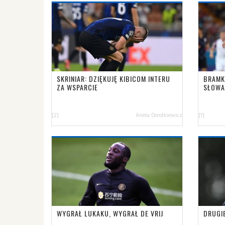
SKRINIAR: DZIĘKUJĘ KIBICOM INTERU
BRAMK
ZA WSPARCIE
SŁOWA
[2]
Aneta Dorotkiewicz
[1]
WYGRAŁ LUKAKU, WYGRAŁ DE VRIJ
DRUGI