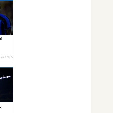
GO
 Małolepszy
O