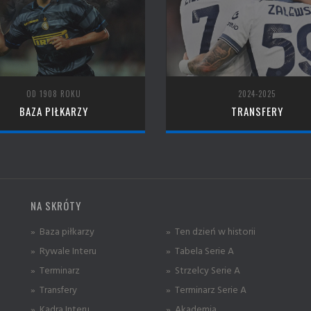
OD 1908 ROKU
2024-2025
BAZA PIŁKARZY
TRANSFERY
NA SKRÓTY
» Baza piłkarzy
» Ten dzień w historii
» Rywale Interu
» Tabela Serie A
» Terminarz
» Strzelcy Serie A
» Transfery
» Terminarz Serie A
» Kadra Interu
» Akademia