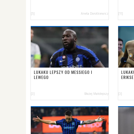
[5]
Aneta Dorotkiewicz
[11]
LUKAKU LEPSZY OD MESSIEGO I
LUKAK
LEWEGO
ERIKSE
[3]
Błażej Małolepszy
[3]