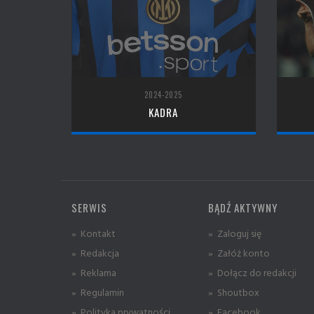
2024-2025
KADRA
SERWIS
BĄDŹ AKTYWNY
» Kontakt
» Zaloguj się
» Redakcja
» Załóż konto
» Reklama
» Dołącz do redakcji
» Regulamin
» Shoutbox
» Polityka prywatności
» Facebook