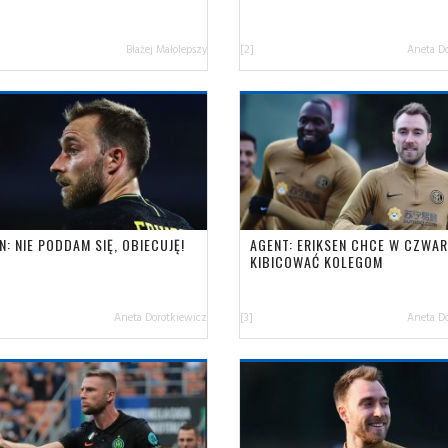
Błażej Małolepszy
[2]
Aneta D
N: NIE PODDAM SIĘ, OBIECUJĘ!
AGENT: ERIKSEN CHCE W CZWA
KIBICOWAĆ KOLEGOM
Aneta Dorotkiewicz
[3]
Aneta D