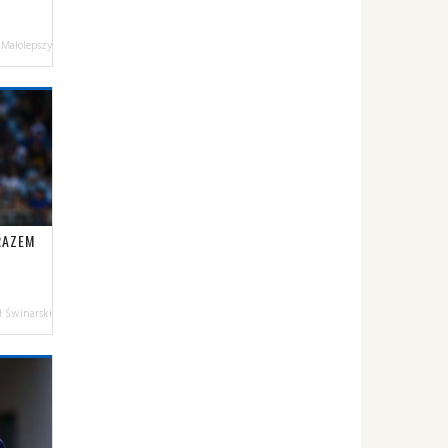
 Małolepszy
 RAZEM
 Świnarski