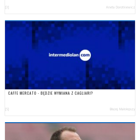
[3]
Aneta Dorotkiewicz
CAFFE MERCATO - BĘDZIE WYMIANA Z CAGLIARI?
[5]
Błażej Małolepszy