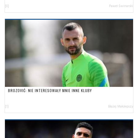
[0]
Paweł Świnarski
BROZOVIĆ: NIE INTERESOWAŁY MNIE INNE KLUBY
[1]
Błażej Małolepszy