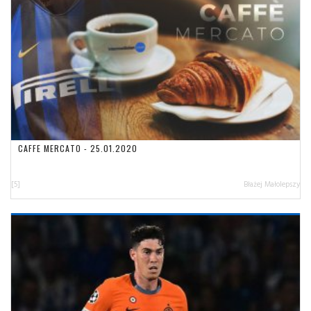
CAFFE MERCATO - 25.01.2020
[5]
Błażej Małolepszy