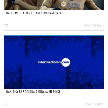
CAFFE MERCATO - ERIKSEN WYBRAŁ INTER
[10]
Błażej Małolepszy
RAKITIĆ: BARCELONA ZABRAŁA MI PIŁKĘ
[9]
Paweł Świnarski