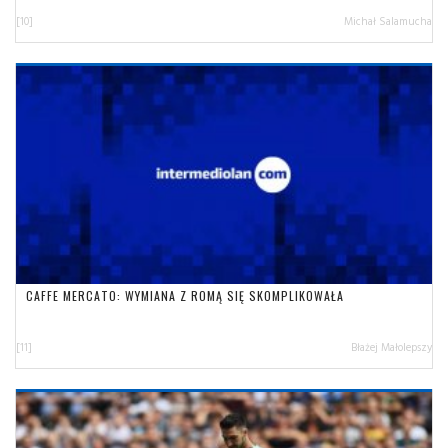
[10]
Michał Salamucha
CAFFE MERCATO: WYMIANA Z ROMĄ SIĘ SKOMPLIKOWAŁA
[11]
Błażej Małolepszy