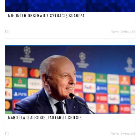
MD: INTER OBSERWUJE SYTUACJĘ SUAREZA
[8]
Paweł Świnarski
MAROTTA O ALEXISIE, LAUTARO I CHIESIE
[1]
Paweł Świnarski