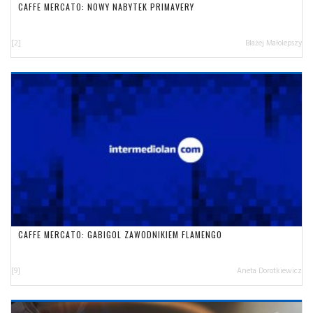
CAFFE MERCATO: NOWY NABYTEK PRIMAVERY
[2]
Błażej Małolepszy
CAFFE MERCATO: GABIGOL ZAWODNIKIEM FLAMENGO
[9]
Aneta Dorotkiewicz