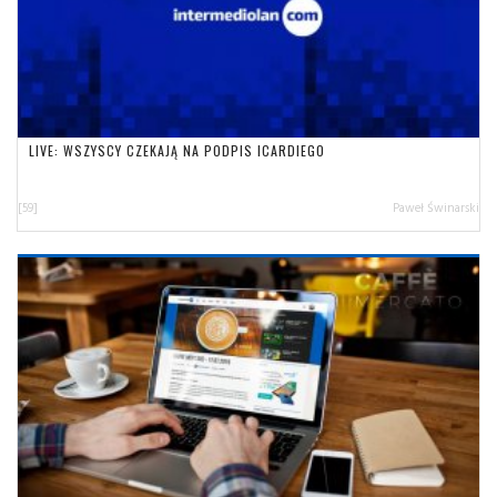
LIVE: WSZYSCY CZEKAJĄ NA PODPIS ICARDIEGO
[59]
Paweł Świnarski