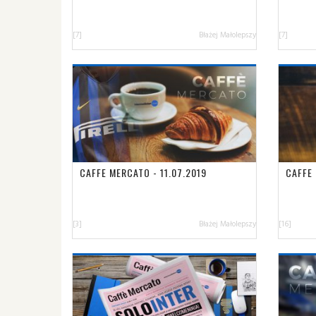
[7]
Błażej Małolepszy
[7]
CAFFE MERCATO - 11.07.2019
CAFFE 
[3]
Błażej Małolepszy
[16]