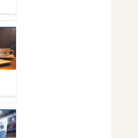
 Małolepszy
orotkiewicz