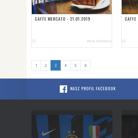
CAFFE MERCATO - 21.01.2019
CAFFE 
[7]
Błażej Małolepszy
[5]
1
2
3
4
5
6
NASZ PROFIL FACEBOOK