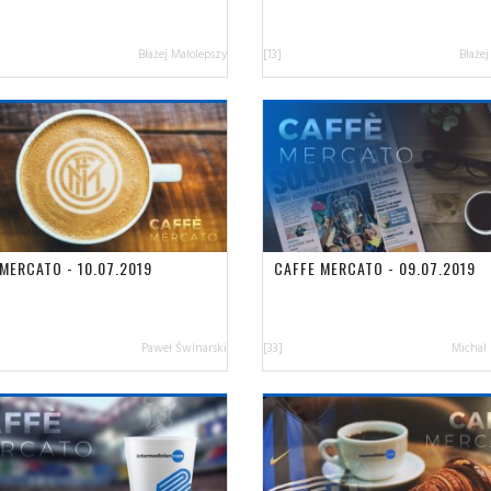
Błażej Małolepszy
[13]
Błażej
MERCATO - 10.07.2019
CAFFE MERCATO - 09.07.2019
Paweł Świnarski
[33]
Michał