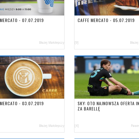
MERCATO - 07.07.2019
CAFFE MERCATO - 05.07.2019
Błażej Małolepszy
[9]
Błażej
MERCATO - 03.07.2019
SKY: OTO NAJNOWSZA OFERTA I
ZA BARELLĘ
Błażej Małolepszy
[4]
Paweł