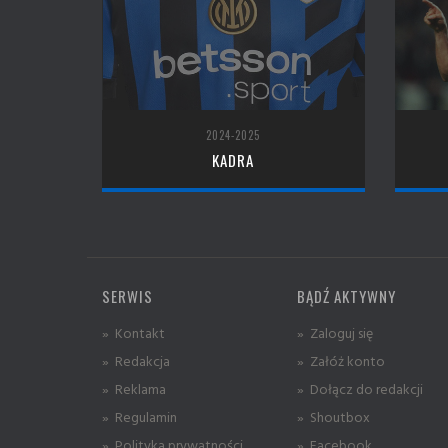
2024-2025
KADRA
SERWIS
BĄDŹ AKTYWNY
» Kontakt
» Zaloguj się
» Redakcja
» Załóż konto
» Reklama
» Dołącz do redakcji
» Regulamin
» Shoutbox
» Polityka prywatności
» Facebook