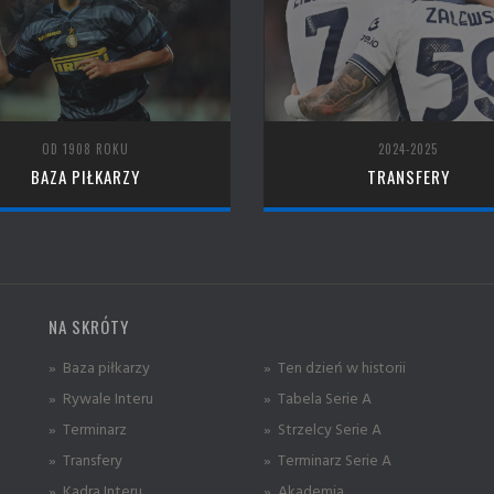
OD 1908 ROKU
2024-2025
BAZA PIŁKARZY
TRANSFERY
NA SKRÓTY
» Baza piłkarzy
» Ten dzień w historii
» Rywale Interu
» Tabela Serie A
» Terminarz
» Strzelcy Serie A
» Transfery
» Terminarz Serie A
» Kadra Interu
» Akademia