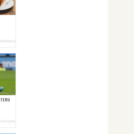
 Małolepszy
NTERU
 Świnarski