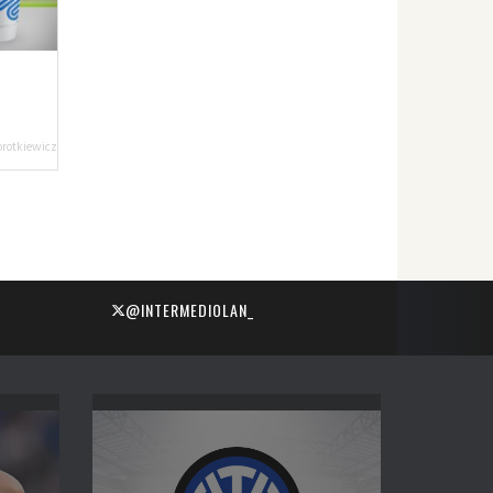
orotkiewicz
@INTERMEDIOLAN_