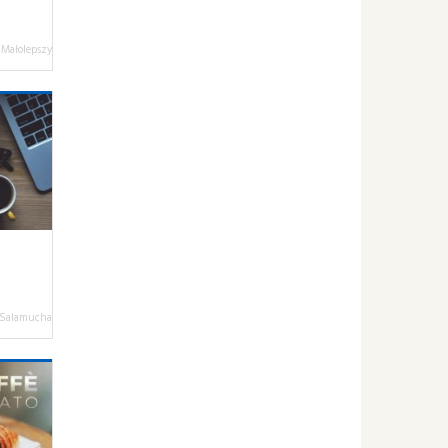
 Małolepszy
 Salamucha