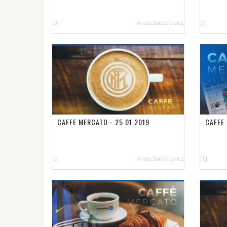
[9]
Aneta Dorotkiewicz
[7]
CAFFE MERCATO - 25.01.2019
CAFFE 
[5]
Aneta Dorotkiewicz
[6]