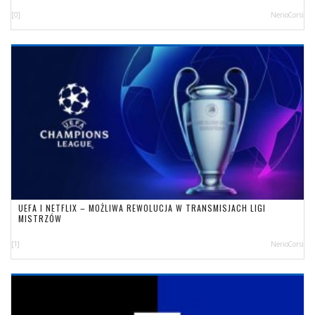
[0]
NerioCorsi
UEFA I NETFLIX – MOŻLIWA REWOLUCJA W TRANSMISJACH LIGI
MISTRZÓW
[1]
NerioCorsi