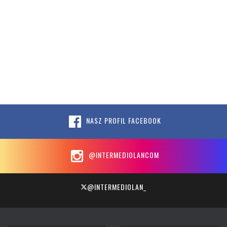
NASZ PROFIL FACEBOOK
@INTERMEDIOLANCOM
@INTERMEDIOLAN_