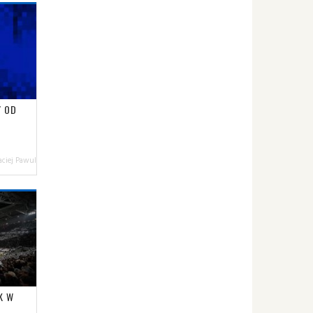
Y OD
ciej Pawul
K W