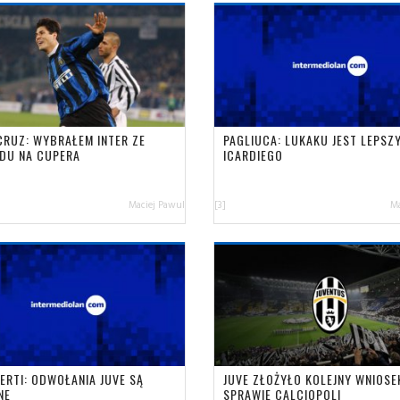
 CRUZ: WYBRAŁEM INTER ZE
PAGLIUCA: LUKAKU JEST LEPSZ
DU NA CUPERA
ICARDIEGO
Maciej Pawul
[3]
Ma
ERTI: ODWOŁANIA JUVE SĄ
JUVE ZŁOŻYŁO KOLEJNY WNIOSE
NE
SPRAWIE CALCIOPOLI