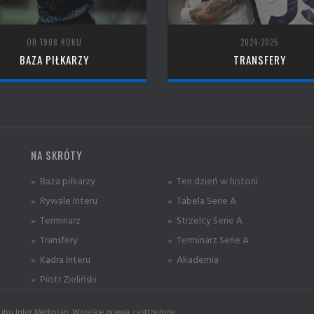
OD 1908 ROKU
2024-2025
BAZA PIŁKARZY
TRANSFERY
NA SKRÓTY
» Baza piłkarzy
» Ten dzień w historii
» Rywale Interu
» Tabela Serie A
» Terminarz
» Strzelcy Serie A
» Transfery
» Terminarz Serie A
» Kadra Interu
» Akademia
» Piotr Zieliński
ubu Inter Mediolan. Wszelkie prawa zastrzeżone.