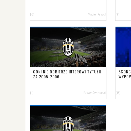
[6]
Maciej Pawul
[3]
CONI NIE ODBIERZE INTEROWI TYTUŁU
SCONCE
ZA 2005-2006
WYPOW
[1]
Paweł Świnarski
[15]