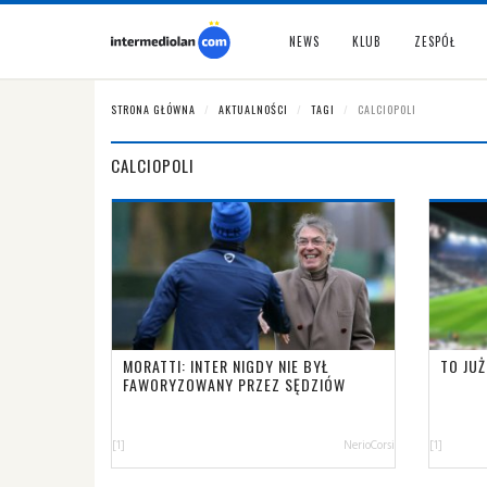
NEWS
KLUB
ZESPÓŁ
STRONA GŁÓWNA
AKTUALNOŚCI
TAGI
CALCIOPOLI
CALCIOPOLI
MORATTI: INTER NIGDY NIE BYŁ
TO JUŻ
FAWORYZOWANY PRZEZ SĘDZIÓW
[1]
NerioCorsi
[1]