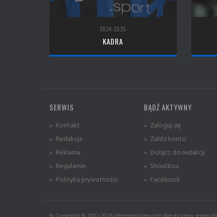
2024-2025
KADRA
SERWIS
BĄDŹ AKTYWNY
» Kontakt
» Zaloguj się
» Redakcja
» Załóż konto
» Reklama
» Dołącz do redakcji
» Regulamin
» Shoutbox
» Polityka prywatności
» Facebook
© Copyright © 2002-2026 intermediolan.com Nieoficjalny serwis kl