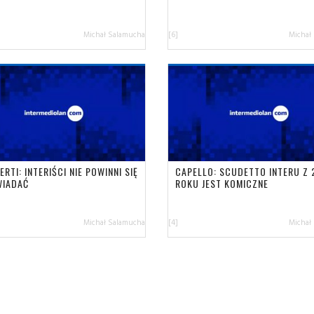
Michał Salamucha
[6]
Michał
RTI: INTERIŚCI NIE POWINNI SIĘ
CAPELLO: SCUDETTO INTERU Z 
IADAĆ
ROKU JEST KOMICZNE
Michał Salamucha
[4]
Michał