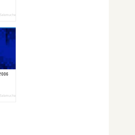
 Salamucha
2006
 Salamucha