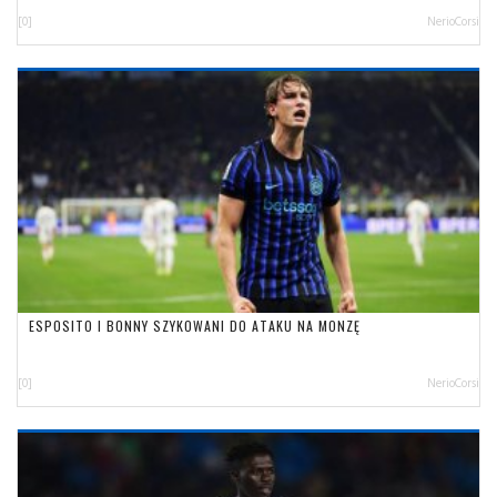
[0]
NerioCorsi
ESPOSITO I BONNY SZYKOWANI DO ATAKU NA MONZĘ
[0]
NerioCorsi