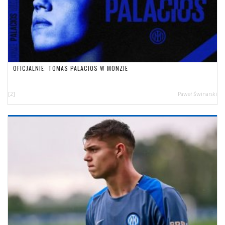
OFICJALNIE: TOMAS PALACIOS W MONZIE
[2]
Paweł Świnarski