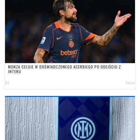
MONZA CELUJE W DOŚWIADCZONEGO ACERBIEGO PO ODEJŚCIU Z
INTERU
[0]
Kejmo