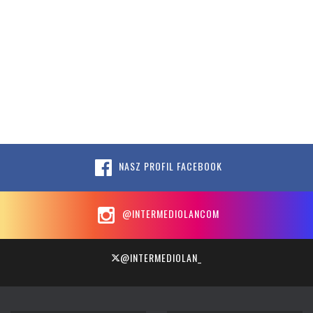
NASZ PROFIL FACEBOOK
@INTERMEDIOLANCOM
@INTERMEDIOLAN_