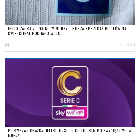
INTER ZAGRA Z TORINO W MONZY – RUSZA SPRZEDAŻ BILETÓW NA
ĆWIERĆFINAŁ PUCHARU WŁOCH
[0]
NerioCorsi
PIERWSZA PORAŻKA INTERU U23: LECCO LIDEREM PO ZWYCIĘSTWIE W
MONZY