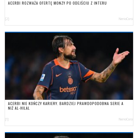
ACERBI ROZWAŻA OFERTĘ MONZY PO ODEJŚCIU Z INTERU
[2]
NerioCorsi
ACERBI NIE KOŃCZY KARIERY. BARDZIEJ PRAWDOPODOBNA SERIE A
NIŻ AL-HILAL
[1]
NerioCorsi