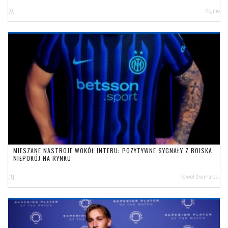
[0]
Kejmo
MIESZANE NASTROJE WOKÓŁ INTERU: POZYTYWNE SYGNAŁY Z BOISKA,
NIEPOKÓJ NA RYNKU
[1]
Paweł Świnarski