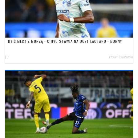
DZIŚ MECZ Z MONZĄ - CHIVU STAWIA NA DUET LAUTARO - BONNY
[1]
Paweł Świnarski