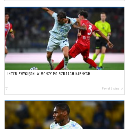
INTER ZWYCIĘSKI W MONZY PO RZUTACH KARNYCH
[5]
Paweł Świnarski