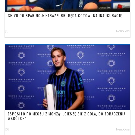
CHIVU PO SPARINGU: NERAZZURRI BĘDĄ GOTOWI NA INAUGURACJĘ
[1]
NerioCorsi
ESPOSITO PO MECZU Z MONZĄ: „CIESZĘ SIĘ Z GOLA, DO ZOBACZENIA
WKRÓTCE”
[0]
NerioCorsi