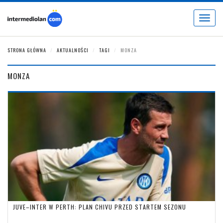
Toggle
navigat
STRONA GŁÓWNA
AKTUALNOŚCI
TAGI
MONZA
MONZA
JUVE–INTER W PERTH: PLAN CHIVU PRZED STARTEM SEZONU