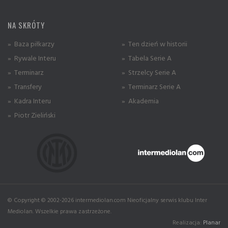
NA SKRÓTY
» Baza piłkarzy
» Ten dzień w historii
» Rywale Interu
» Tabela Serie A
» Terminarz
» Strzelcy Serie A
» Transfery
» Terminarz Serie A
» Kadra Interu
» Akademia
» Piotr Zieliński
© Copyright © 2002-2026 intermediolan.com Nieoficjalny serwis klubu Inter
Mediolan. Wszelkie prawa zastrzeżone.
Realizacja:
Planar