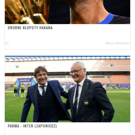
DROBNE KŁOPOTY HAKANA
[1]
Błażej Małolepszy
PARMA - INTER (ZAPOWIEDŹ)