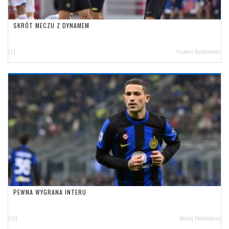
SKRÓT MECZU Z DYNAMEM
[2]
Hubert Rybkowski
PEWNA WYGRANA INTERU
[16]
Błażej Małolepszy