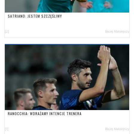
SATRIANO: JESTEM SZCZĘŚLIWY
[2]
Błażej Małolepszy
RANOCCHIA: WDRAŻAMY INTENCJE TRENERA
[1]
Błażej Małolepszy