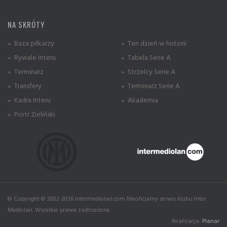
NA SKRÓTY
» Baza piłkarzy
» Ten dzień w historii
» Rywale Interu
» Tabela Serie A
» Terminarz
» Strzelcy Serie A
» Transfery
» Terminarz Serie A
» Kadra Interu
» Akademia
» Piotr Zieliński
© Copyright © 2002-2026 intermediolan.com Nieoficjalny serwis klubu Inter
Mediolan. Wszelkie prawa zastrzeżone.
Realizacja:
Planar