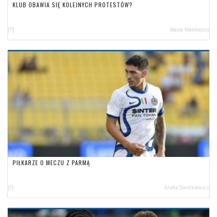
KLUB OBAWIA SIĘ KOLEJNYCH PROTESTÓW?
[7]
Błażej Małolepszy
PIŁKARZE O MECZU Z PARMĄ
[1]
Aneta Dorotkiewicz