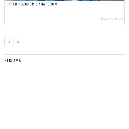
INTER ROZGROMIŁ AMATORÓW
[2]
Błażej Małolepszy
«
»
REKLAMA