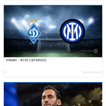
DYNAMO - INTER (ZAPOWIEDŹ)
[1]
Błażej Małolepszy