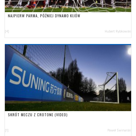
NAJPIERW PARMA, PÓŹNIEJ DYNAMO KIJÓW
[4]
Hubert Rybkowski
SKRÓT MECZU Z CROTONE (VIDEO)
[1]
Paweł Świnarski