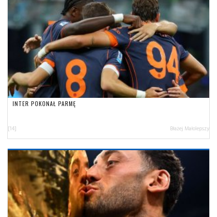
INTER POKONAŁ PARMĘ
[14]
Błażej Małolepszy