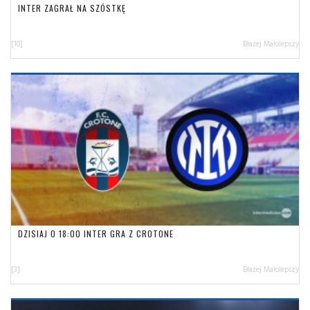
INTER ZAGRAŁ NA SZÓSTKĘ
[10]
Błażej Małolepszy
DZISIAJ O 18:00 INTER GRA Z CROTONE
[3]
Błażej Małolepszy