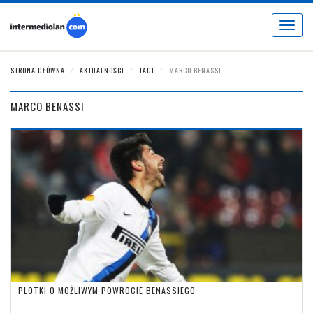
Toggle
navigat
STRONA GŁÓWNA
AKTUALNOŚCI
TAGI
MARCO BENASSI
MARCO BENASSI
PLOTKI O MOŻLIWYM POWROCIE BENASSIEGO