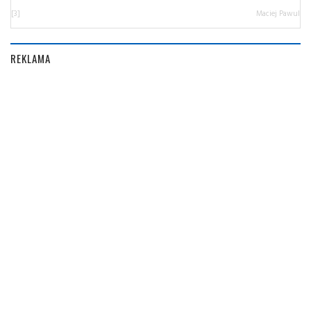
[3]
Maciej Pawul
REKLAMA