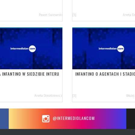
Paweł Świnarski
[5]
Aneta D
 INFANTINO W SIEDZIBIE INTERU
INFANTINO O AGENTACH I STAD
Aneta Dorotkiewicz
[3]
Błażej
@INTERMEDIOLANCOM