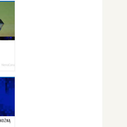
NerioCorsi
 NOŻNĄ