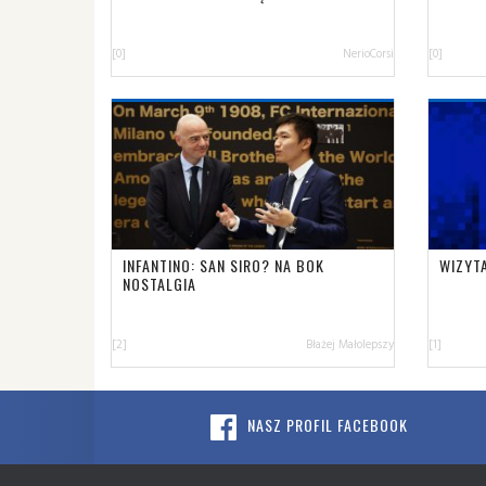
[0]
NerioCorsi
[0]
INFANTINO: SAN SIRO? NA BOK
WIZYTA
NOSTALGIA
[2]
Błażej Małolepszy
[1]
NASZ PROFIL FACEBOOK