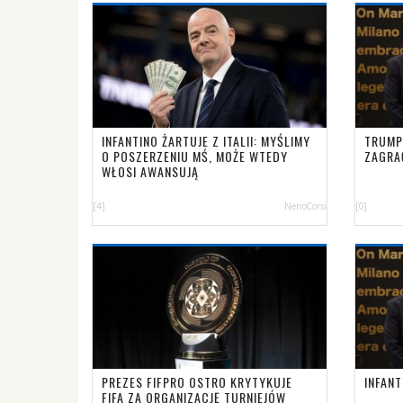
INFANTINO ŻARTUJE Z ITALII: MYŚLIMY
TRUMP 
O POSZERZENIU MŚ, MOŻE WTEDY
ZAGRA
WŁOSI AWANSUJĄ
[4]
NerioCorsi
[0]
PREZES FIFPRO OSTRO KRYTYKUJE
INFANT
FIFA ZA ORGANIZACJĘ TURNIEJÓW