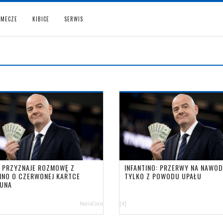
MECZE
KIBICE
SERWIS
 PRZYZNAJE ROZMOWĘ Z
INFANTINO: PRZERWY NA NAWOD
TINO O CZERWONEJ KARTCE
TYLKO Z POWODU UPAŁU
UNA
NerioCorsi
[4]