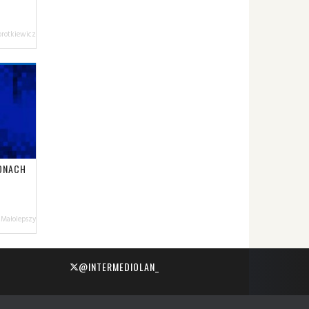
orotkiewicz
IONACH
 Małolepszy
@INTERMEDIOLAN_