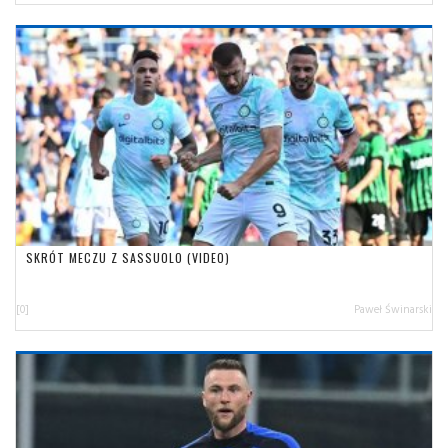
SKRÓT MECZU Z SASSUOLO (VIDEO)
[0]
Paweł Świnarski