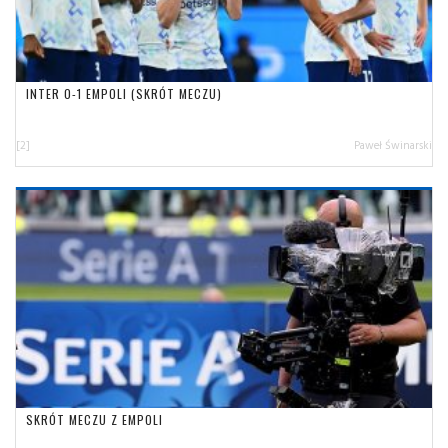
INTER 0-1 EMPOLI (SKRÓT MECZU)
[2]
Paweł Świnarski
SKRÓT MECZU Z EMPOLI