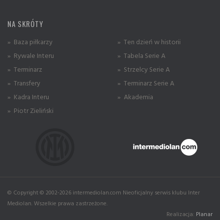
NA SKRÓTY
» Baza piłkarzy
» Ten dzień w historii
» Rywale Interu
» Tabela Serie A
» Terminarz
» Strzelcy Serie A
» Transfery
» Terminarz Serie A
» Kadra Interu
» Akademia
» Piotr Zieliński
© Copyright © 2002-2026 intermediolan.com Nieoficjalny serwis klubu Inter
Mediolan. Wszelkie prawa zastrzeżone.
Realizacja:
Planar