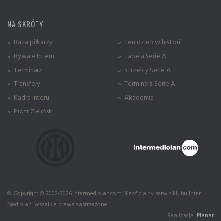
NA SKRÓTY
» Baza piłkarzy
» Ten dzień w historii
» Rywale Interu
» Tabela Serie A
» Terminarz
» Strzelcy Serie A
» Transfery
» Terminarz Serie A
» Kadra Interu
» Akademia
» Piotr Zieliński
© Copyright © 2002-2026 intermediolan.com Nieoficjalny serwis klubu Inter
Mediolan. Wszelkie prawa zastrzeżone.
Realizacja:
Planar