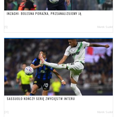
INZAGHI: BOLESNA PORAŻKA, PRZEANALIZUJEMY JĄ
[5]
Marek Sudoł
SASSUOLO KOŃCZY SERIĘ ZWYCIĘSTW INTERU
[31]
Marek Sudoł