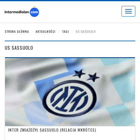
Toggle
navigat
STRONA GŁÓWNA
AKTUALNOŚCI
TAGI
US SASSUOLO
US SASSUOLO
INTER ZMIAŻDŻYŁ SASSUOLO (RELACJA WKRÓTCE)